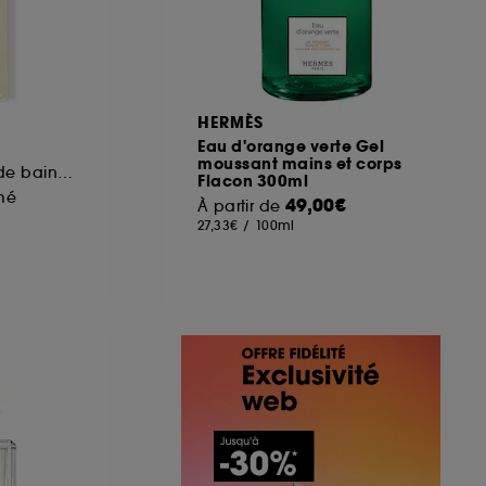
HERMÈS
Eau d'orange verte Gel
moussant mains et corps
Gel de douche et de bain pour homme
Flacon 300ml
mé
49,00€
À partir de
27,33€
/
100ml