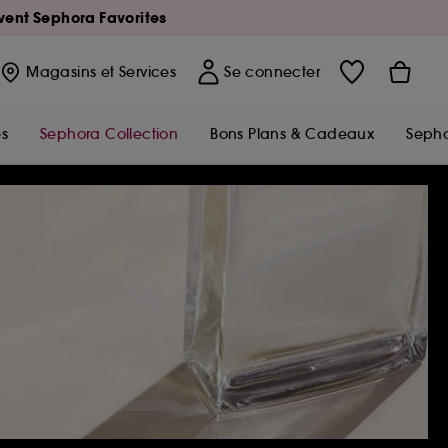
Avent Sephora Favorites
Magasins
et Services
Se connecter
s
Sephora Collection
Bons Plans & Cadeaux
Sepho