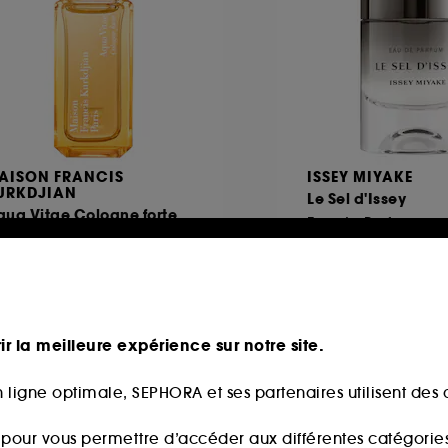
AISON FRANCIS
ISSEY MIYAKE
URKDJIAN
Le Sel d'Issey
qua Vitae Cologne forte
Eau de Parfum
au de parfum
61
125,00€
partir de
7,14€
/
100ml
108,00
À partir de
216,00€
/
100ml
ir la meilleure expérience sur notre site.
 ligne optimale, SEPHORA et ses partenaires utilisent des c
Exclu web
s pour vous permettre d’accéder aux différentes catégories, 