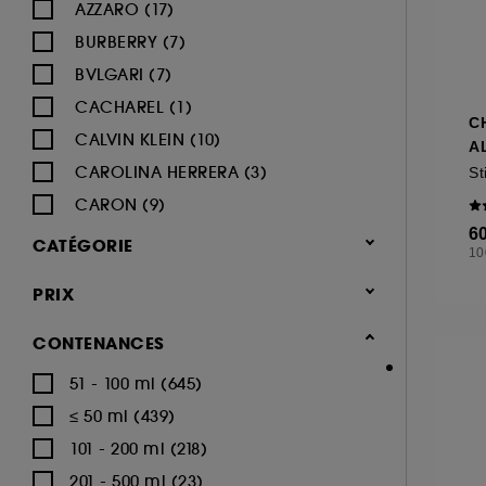
AZZARO (17)
BURBERRY (7)
BVLGARI (7)
CACHAREL (1)
C
CALVIN KLEIN (10)
A
CAROLINA HERRERA (3)
St
CARON (9)
6
CARTIER (12)
CATÉGORIE
10
CERRUTI (5)
Parfum
PRIX
CHANEL (33)
Parfum homme (954)
CHARLOTTE TILBURY (1)
CONTENANCES
Eau de parfum (452)
CHLOÉ (7)
51 - 100 ml (645)
Eau de toilette (265)
DIESEL (13)
≤ 50 ml (439)
Eau de cologne (42)
DIOR (36)
101 - 200 ml (218)
Déodorants (47)
DOLCE & GABBANA (17)
201 - 500 ml (23)