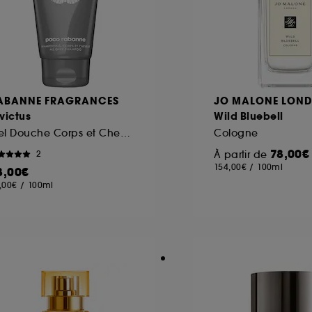
ABANNE FRAGRANCES
JO MALONE LON
victus
Wild Bluebell
Gel Douche Corps et Cheveux
Cologne
78,00€
À partir de
2
154,00€
/
100ml
8,00€
,00€
/
100ml