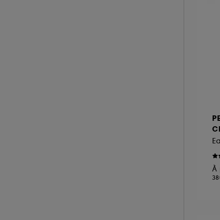
A l'exception des cookies techniques, le dép
le dépôt de ces cookies grâce au bouton "pe
informations de navigation collectées par ce
de votre activité en ligne ou en magasin. Po
de retirer votrte consentement. Si vous souhai
P
C
E
À 
38