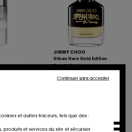
JIMMY CHOO
Urban Hero Gold Edition
Eau de Parfum
45
Continuer sans accepter
€
72,00€
À partir de
144,00€
/
100ml
ookies et autres traceurs, tels que des :
produits et services du site et sécuriser