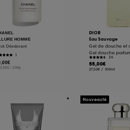
DIOR
HANEL
Eau Sauvage
LLURE HOMME
ick Déodorant
Gel douche parfu
1
26
0,00€
55,00€
0,00€
/
100g
27,50€
/
100ml
Nouveauté