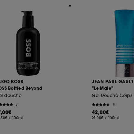
UGO BOSS
JEAN PAUL GAULT
OSS Bottled Beyond
"Le Male"
el douche
3
11
7,00€
42,00€
,50€
/
100ml
21,00€
/
100ml