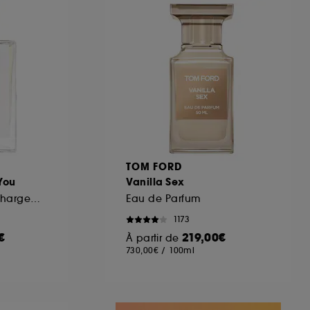
ous pouvez personnaliser vos choix concernant
cepter". Sephora pourra associer les
 personnelles collectées ou générées lors
ccepter". Voous pouvez à tout moment choisir
uez
ici
.
TOM FORD
You
Vanilla Sex
Eau de Parfum Rechargeable
Eau de Parfum
1173
€
219,00€
À partir de
730,00€
/
100ml