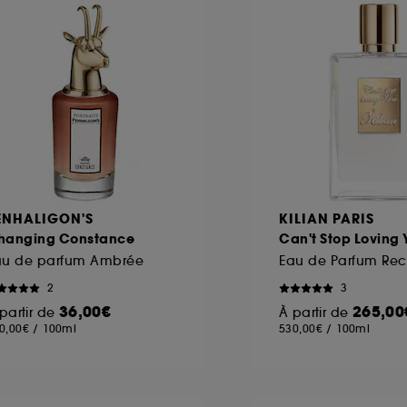
ôt et la lecture de ces traceurs requiert votre accord. V
rsonnaliser mes choix" ci-dessous ou décider de "tout ac
s Cookies, pour les finalités acceptées, avec les données
ur refuser tous les cookies, cliques sur "continuer sans a
tez obtenir plus d'information sur les cookies utilisés,
cliq
ENHALIGON'S
KILIAN PARIS
hanging Constance
Can't Stop Loving 
au de parfum Ambrée
2
3
36,00€
265,00
partir de
À partir de
0,00€
/
100ml
530,00€
/
100ml