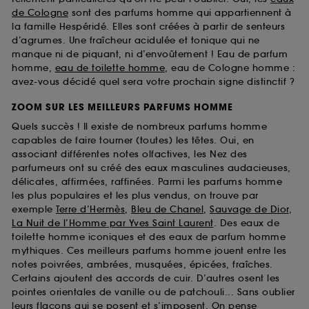
de Cologne
sont des parfums homme qui appartiennent à
la famille Hespéridé. Elles sont créées à partir de senteurs
d’agrumes. Une fraîcheur acidulée et tonique qui ne
manque ni de piquant, ni d’envoûtement ! Eau de parfum
homme,
eau de toilette homme
, eau de Cologne homme :
avez-vous décidé quel sera votre prochain signe distinctif ?
ZOOM SUR LES MEILLEURS PARFUMS HOMME
Quels succès ! Il existe de nombreux parfums homme
capables de faire tourner (toutes) les têtes. Oui, en
associant différentes notes olfactives, les Nez des
parfumeurs ont su créé des eaux masculines audacieuses,
délicates, affirmées, raffinées. Parmi les parfums homme
les plus populaires et les plus vendus, on trouve par
exemple
Terre d’Hermès
,
Bleu de Chanel
,
Sauvage de Dior
,
La Nuit de l’Homme par Yves Saint Laurent
. Des eaux de
toilette homme iconiques et des eaux de parfum homme
mythiques. Ces meilleurs parfums homme jouent entre les
notes poivrées, ambrées, musquées, épicées, fraîches.
Certains ajoutent des accords de cuir. D’autres osent les
pointes orientales de vanille ou de patchouli... Sans oublier
leurs flacons qui se posent et s’imposent. On pense