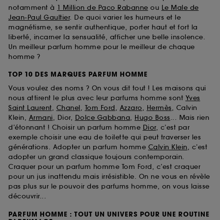
notamment à
1 Million de Paco Rabanne
ou
Le Male de
Jean-Paul Gaultier
. De quoi varier les humeurs et le
magnétisme, se sentir authentique, porter haut et fort la
liberté, incarner la sensualité, afficher une belle insolence.
Un meilleur parfum homme pour le meilleur de chaque
homme ?
TOP 10 DES MARQUES PARFUM HOMME
Vous voulez des noms ? On vous dit tout ! Les maisons qui
nous attirent le plus avec leur parfums homme sont
Yves
Saint Laurent
,
Chanel
,
Tom Ford
,
Azzaro
,
Hermès
, Calvin
Klein,
Armani
, Dior,
Dolce Gabbana
,
Hugo Boss
... Mais rien
d’étonnant ! Choisir un parfum homme
Dior
, c’est par
exemple choisir une eau de toilette qui peut traverser les
générations. Adopter un parfum homme
Calvin Klein
, c’est
adopter un grand classique toujours contemporain.
Craquer pour un parfum homme Tom Ford, c’est craquer
pour un jus inattendu mais irrésistible. On ne vous en révèle
pas plus sur le pouvoir des parfums homme, on vous laisse
découvrir...
PARFUM HOMME : TOUT UN UNIVERS POUR UNE ROUTINE