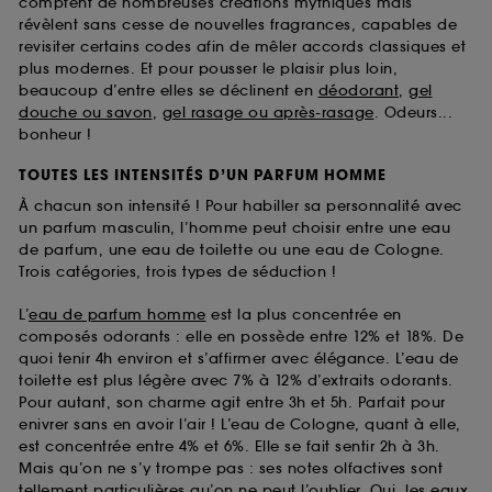
comptent de nombreuses créations mythiques mais
révèlent sans cesse de nouvelles fragrances, capables de
revisiter certains codes afin de mêler accords classiques et
plus modernes. Et pour pousser le plaisir plus loin,
beaucoup d’entre elles se déclinent en
déodorant
,
gel
douche ou savon
,
gel rasage ou après-rasage
. Odeurs...
bonheur !
TOUTES LES INTENSITÉS D’UN PARFUM HOMME
À chacun son intensité ! Pour habiller sa personnalité avec
un parfum masculin, l’homme peut choisir entre une eau
de parfum, une eau de toilette ou une eau de Cologne.
Trois catégories, trois types de séduction !
L’
eau de parfum homme
est la plus concentrée en
composés odorants : elle en possède entre 12% et 18%. De
quoi tenir 4h environ et s’affirmer avec élégance. L’eau de
toilette est plus légère avec 7% à 12% d’extraits odorants.
Pour autant, son charme agit entre 3h et 5h. Parfait pour
enivrer sans en avoir l’air ! L’eau de Cologne, quant à elle,
est concentrée entre 4% et 6%. Elle se fait sentir 2h à 3h.
Mais qu’on ne s’y trompe pas : ses notes olfactives sont
tellement particulières qu’on ne peut l’oublier. Oui, les
eaux