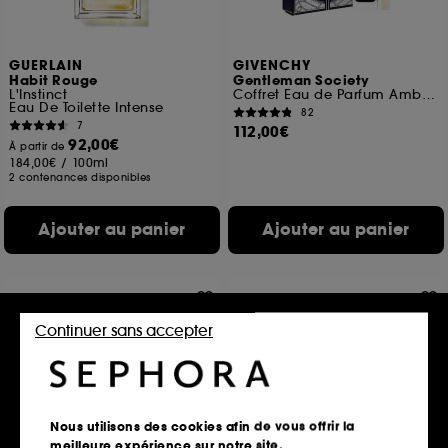
GUERLAIN
GIVENCHY
Habit Rouge
Gentleman Society
L'Instinct
Coffret Eau de Parfum Ambrée
Eau De Toilette Intense
82
7
112,00€
92,00€
À partir de
184,00€
/
100ml
2 contenances disponibles
Ajouter au panier
Ajouter au panier
Continuer sans accepter
Nous utilisons des cookies afin de vous offrir la
meilleure expérience sur notre site.