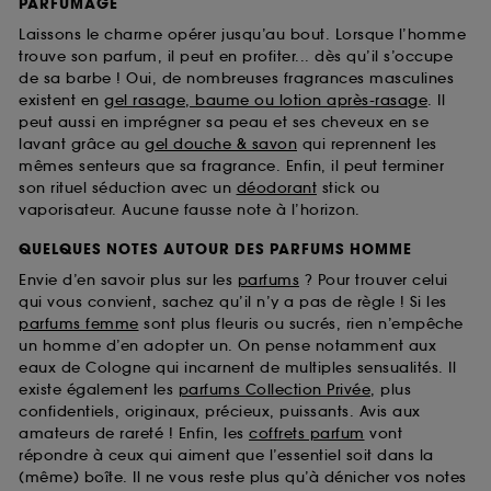
PARFUMAGE
Laissons le charme opérer jusqu’au bout. Lorsque l’homme
trouve son parfum, il peut en profiter... dès qu’il s’occupe
de sa barbe ! Oui, de nombreuses fragrances masculines
existent en
gel rasage, baume ou lotion après-rasage
. Il
peut aussi en imprégner sa peau et ses cheveux en se
lavant grâce au
gel douche & savon
qui reprennent les
mêmes senteurs que sa fragrance. Enfin, il peut terminer
son rituel séduction avec un
déodorant
stick ou
vaporisateur. Aucune fausse note à l’horizon.
QUELQUES NOTES AUTOUR DES PARFUMS HOMME
Envie d’en savoir plus sur les
parfums
? Pour trouver celui
qui vous convient, sachez qu’il n’y a pas de règle ! Si les
parfums femme
sont plus fleuris ou sucrés, rien n’empêche
un homme d’en adopter un. On pense notamment aux
eaux de Cologne qui incarnent de multiples sensualités. Il
existe également les
parfums Collection Privée
, plus
confidentiels, originaux, précieux, puissants. Avis aux
amateurs de rareté ! Enfin, les
coffrets parfum
vont
répondre à ceux qui aiment que l’essentiel soit dans la
(même) boîte. Il ne vous reste plus qu’à dénicher vos notes