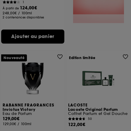
1
124,00€
À partir de
248,00€
/
100ml
2 contenances disponibles
Ajouter au panier
Nouveauté
Edition limitée
RABANNE FRAGRANCES
LACOSTE
Invictus Victory
Lacoste Original Parfum
Eau de Parfum
Coffret Parfum et Gel Douche
129,00€
50
129,00€
/
100ml
122,00€