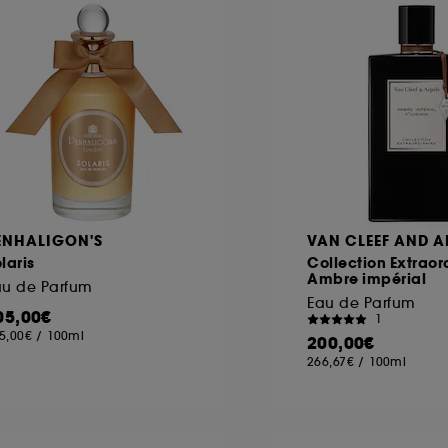
ôt et la lecture de ces traceurs requiert votre accord. V
rsonnaliser mes choix" ci-dessous ou décider de "tout ac
s Cookies, pour les finalités acceptées, avec les données
ur refuser tous les cookies, cliques sur "continuer sans a
tez obtenir plus d'information sur les cookies utilisés,
cliq
ENHALIGON'S
VAN CLEEF AND A
laris
Collection Extraor
Ambre impérial
au de Parfum
Eau de Parfum
05,00€
1
5,00€
/
100ml
200,00€
266,67€
/
100ml