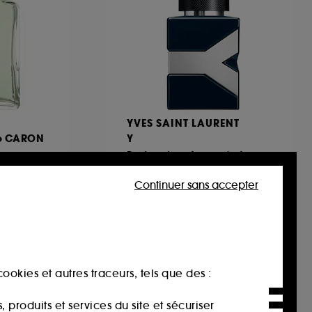
YVES SAINT LAURENT
e CARON
Y
Parfum fougère ambré pour homme
1997
Continuer sans accepter
102,00€
À partir de
255,00€
/
100ml
ookies et autres traceurs, tels que des :
produits et services du site et sécuriser