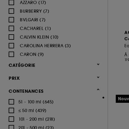
AZZARO (17)
BURBERRY (7)
BVLGARI (7)
CACHAREL (1)
A
CALVIN KLEIN (10)
C
CAROLINA HERRERA (3)
E
CARON (9)
À 
11
CARTIER (12)
CATÉGORIE
CERRUTI (5)
Parfum
PRIX
CHANEL (33)
Parfum homme (954)
CHARLOTTE TILBURY (1)
CONTENANCES
Eau de parfum (452)
CHLOÉ (7)
Nouv
51 - 100 ml (645)
Eau de toilette (265)
DIESEL (13)
≤ 50 ml (439)
Eau de cologne (42)
DIOR (36)
101 - 200 ml (218)
Déodorants (47)
DOLCE & GABBANA (17)
201 - 500 ml (23)