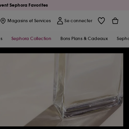
Avent Sephora Favorites
Magasins
et Services
Se connecter
s
Sephora Collection
Bons Plans & Cadeaux
Sepho