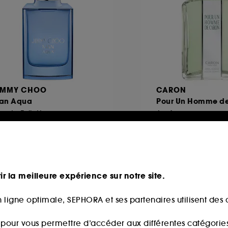
IMMY CHOO
CARON
an Aqua
Pour Un Homme d
u de Toilette
Après-rasage
35
3
47,00€
70,00€
partir de
6,67€
/
100ml
56,00€
/
100ml
ir la meilleure expérience sur notre site.
 ligne optimale, SEPHORA et ses partenaires utilisent des c
s pour vous permettre d’accéder aux différentes catégories, 