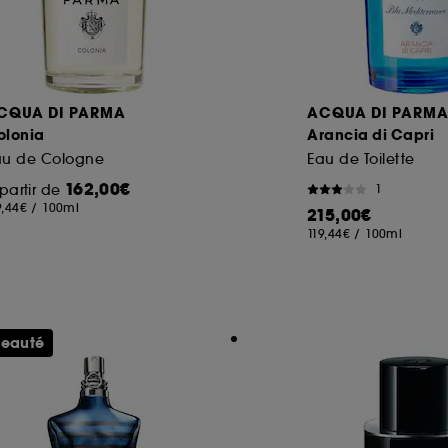
CQUA DI PARMA
ACQUA DI PARM
olonia
Arancia di Capri
au de Cologne
Eau de Toilette
162,00€
partir de
1
9,44€
/
100ml
215,00€
119,44€
/
100ml
eauté