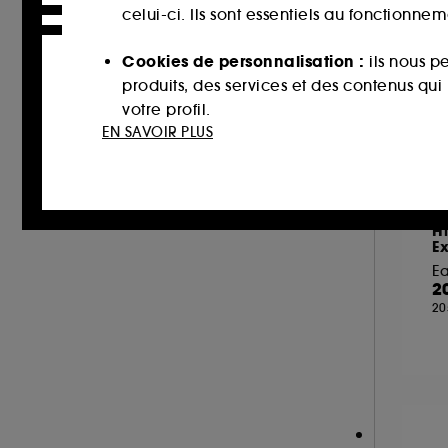
RITUALS (1)
celui-ci. Ils sont essentiels au fonctionne
ROCHAS (4)
Cookies de personnalisation :
ils nous p
SERGE LUTENS (18)
produits, des services et des contenus qu
SISLEY (4)
votre profil.
EN SAVOIR PLUS
THE 7 VIRTUES (1)
Cookies réseaux sociaux et publicité :
i
TOM FORD (62)
sur des sites tiers et sur les réseaux soci
VALENTINO (9)
interactions.
L
VAN CLEEF AND ARPELS (14)
Hi
E
Cookies de mesure d’audience :
ils nous
VERSACE (14)
E
améliorer la performance.
VIKTOR & ROLF (3)
2
20
YVES SAINT LAURENT (21)
Cookies de sécurisation des paiements e
ZADIG & VOLTAIRE (6)
usurpations d’identité.
Cookies fonctionnels :
il s’agit de cooki
d’authentification qui sont utilisés afin 
de votre prochaine visite sur le site sans 