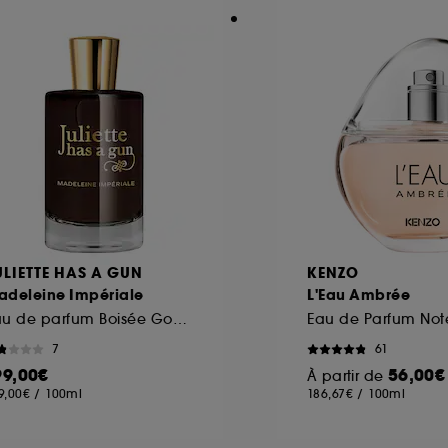
ULIETTE HAS A GUN
KENZO
adeleine Impériale
L'Eau Ambrée
Eau de parfum Boisée Gourmande
7
61
99,00€
56,00€
À partir de
9,00€
/
100ml
186,67€
/
100ml