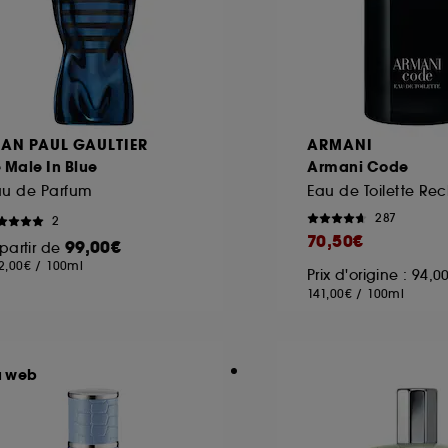
EAN PAUL GAULTIER
ARMANI
 Male In Blue
Armani Code
au de Parfum
287
2
70,50€
99,00€
partir de
2,00€
/
100ml
Prix d'origine : 94,0
141,00€
/
100ml
u web