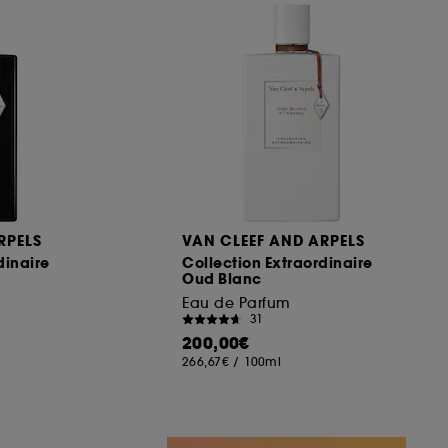
ous pouvez personnaliser vos choix concernant
cepter". Sephora pourra associer les
 personnelles collectées ou générées lors
ccepter". Voous pouvez à tout moment choisir
uez
ici
.
RPELS
VAN CLEEF AND ARPELS
dinaire
Collection Extraordinaire
Oud Blanc
Eau de Parfum
31
200,00€
266,67€
/
100ml