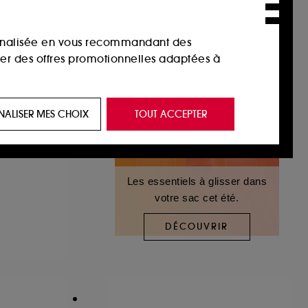
sonnalisée en vous recommandant des
ser des offres promotionnelles adaptées à
 de vous plaire via des publicités, y compris
NALISER MES CHOIX
TOUT ACCEPTER
e navigation, et de l'historique de vos
MEUR
 de navigation sur notre site afin d’en
Les essentiels à glisser dans
votre sac cet été.
 les fraudes aux moyens de paiement et les
DÉCOUVRIR
nctionnalités du site, tel que les cookies
us permettant d’accéder à votre compte lors