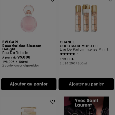
BVLGARI
CHANEL
Rose Goldea Blossom
COCO MADEMOISELLE
Delight
Eau De Parfum Intense Mini Twist And Spray
Eau De Toilette
1
99,00€
À partir de
113,00€
198,00€
/
100ml
1.614,29€
/
100ml
2 contenances disponibles
Ajouter au panier
Ajouter au panier