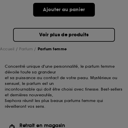
de ces cookies grâce au bouton "personnaliser mes
choix" ci-dessous ou décider de "tout accepter".
Ajouter au panier
Sephora pourra associer les informations de
navigation collectées par ces Cookies, pour les
finalités acceptées, avec les données personnelles
collectées ou générées lors de votre activité en ligne
Voir plus de produits
ou en magasin. Pour refuser tous les cookies, cliques
sur "continuer sans accepter". Voous pouvez à tout
moment choisir de retirer votrte consentement. Si vous
Accueil
Parfum
Parfum femme
souhaitez obtenir plus d'information sur les cookies
utilisés,
cliquez
ici
.
Concentré unique d'une personnalité, le parfum femme
dévoile toute sa grandeur
et sa puissance au contact de votre peau. Mystérieux ou
sensuel, le parfum est un
incontournable qui doit être choisi avec finesse. Best-sellers
et dernières nouveautés,
Sephora réunit les plus beaux parfums femme qui
réveilleront vos sens.
Retrait en magasin