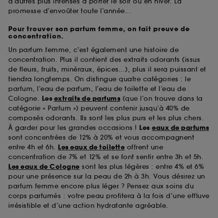
d’autres plus intenses à porter le soir ou en hiver. La
promesse d’envoûter toute l’année...
Pour trouver son parfum femme, on fait preuve de
concentration.
Un parfum femme, c’est également une histoire de
concentration. Plus il contient des extraits odorants (issus
de fleurs, fruits, minéraux, épices...), plus il sera puissant et
tiendra longtemps. On distingue quatre catégories : le
parfum, l’eau de parfum, l’eau de toilette et l’eau de
Cologne.
Les
extraits de parfums
(que l’on trouve dans la
catégorie « Parfum ») peuvent contenir jusqu’à 40% de
composés odorants. Ils sont les plus purs et les plus chers.
À garder pour les grandes occasions !
Les
eaux de parfums
sont concentrées de 12% à 20% et vous accompagnent
entre 4h et 6h.
Les eaux de toilette
offrent une
concentration de 7% et 12% et se font sentir entre 3h et 5h.
Les eaux de Cologne
sont les plus légères : entre 4% et 6%
pour une présence sur la peau de 2h à 3h. Vous désirez un
parfum femme encore plus léger ? Pensez aux soins du
corps parfumés : votre peau profitera à la fois d’une effluve
irrésistible et d’une action hydratante agréable.