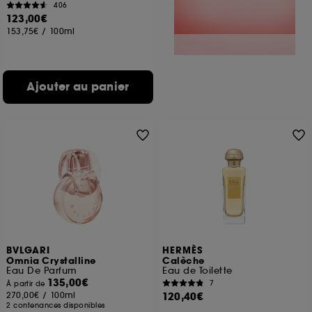
406
123,00€
153,75€
/
100ml
Ajouter au panier
BVLGARI
HERMÈS
Omnia Crystalline
Calèche
Eau De Parfum
Eau de Toilette
135,00€
7
À partir de
270,00€
/
100ml
120,40€
2 contenances disponibles