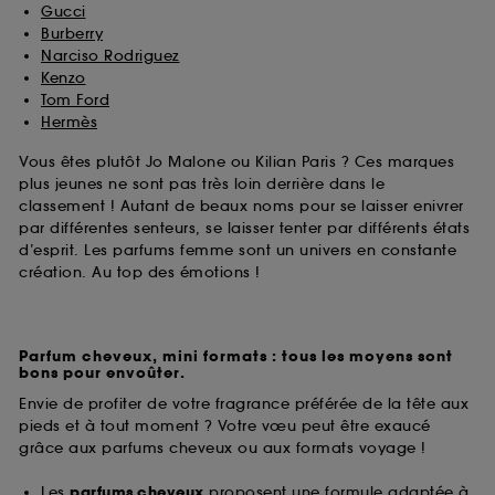
Gucci
Burberry
Narciso Rodriguez
Kenzo
Tom Ford
Hermès
Vous êtes plutôt Jo Malone ou Kilian Paris ? Ces marques
plus jeunes ne sont pas très loin derrière dans le
classement ! Autant de beaux noms pour se laisser enivrer
par différentes senteurs, se laisser tenter par différents états
d’esprit. Les parfums femme sont un univers en constante
création. Au top des émotions !
Parfum cheveux, mini formats : tous les moyens sont
bons pour envoûter.
Envie de profiter de votre fragrance préférée de la tête aux
pieds et à tout moment ? Votre vœu peut être exaucé
grâce aux parfums cheveux ou aux formats voyage !
Les
parfums cheveux
proposent une formule adaptée à