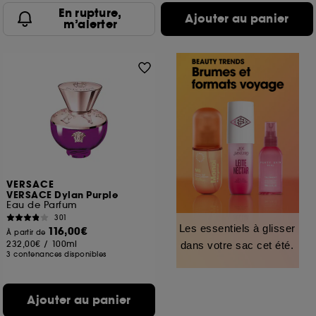
En rupture,
Ajouter au panier
m’alerter
VERSACE
VERSACE Dylan Purple
Eau de Parfum
301
Les essentiels à glisser
116,00€
À partir de
232,00€
/
100ml
dans votre sac cet été.
3 contenances disponibles
Ajouter au panier