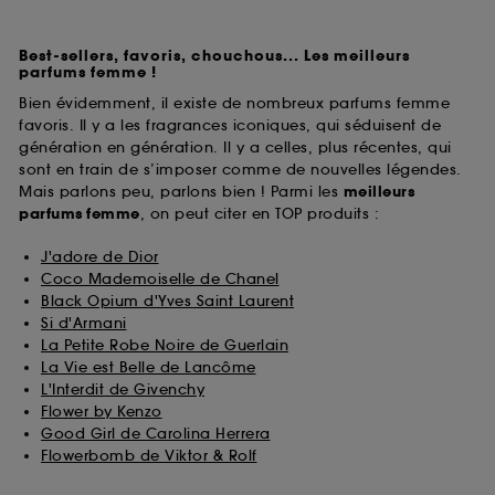
Best-sellers, favoris, chouchous... Les meilleurs
parfums femme !
Bien évidemment, il existe de nombreux parfums femme
favoris. Il y a les fragrances iconiques, qui séduisent de
génération en génération. Il y a celles, plus récentes, qui
sont en train de s’imposer comme de nouvelles légendes.
Mais parlons peu, parlons bien ! Parmi les
meilleurs
parfums
femme
, on peut citer en TOP produits :
J'adore de Dior
Coco Mademoiselle de Chanel
Black Opium d'Yves Saint Laurent
Si d'Armani
La Petite Robe Noire de Guerlain
La Vie est Belle de Lancôme
L'Interdit de Givenchy
Flower by Kenzo
Good Girl de Carolina Herrera
Flowerbomb de Viktor & Rolf