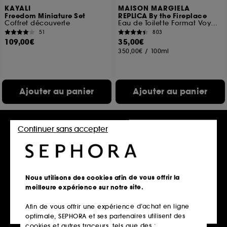
KAYALI
MAISON MARGIELA
Freedom Miniature Set
REPLICA By the Fireplace
Coffret découverte
Eau de Toilette Format Voyage
51
803
109,00€
35,00€
350,00€
/
100ml
Ajouter au panier
Ajouter au panier
Continuer sans accepter
Nous utilisons des cookies afin de vous offrir la
meilleure expérience sur notre site.
Afin de vous offrir une expérience d’achat en ligne
TOM FORD
GUERLAIN
optimale, SEPHORA et ses partenaires utilisent des
Vanille Fatale
Insolence
Eau de Parfum
Eau de Toilette
cookies et autres traceurs, tels que des :