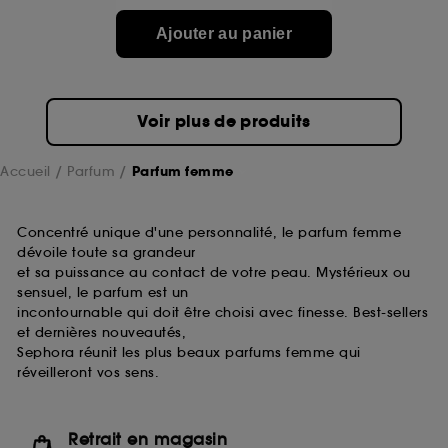
de ces cookies grâce au bouton "personnaliser mes
choix" ci-dessous ou décider de "tout accepter".
Ajouter au panier
Sephora pourra associer les informations de
navigation collectées par ces Cookies, pour les
finalités acceptées, avec les données personnelles
collectées ou générées lors de votre activité en ligne
Voir plus de produits
ou en magasin. Pour refuser tous les cookies, cliques
sur "continuer sans accepter". Voous pouvez à tout
moment choisir de retirer votrte consentement. Si vous
Accueil
Parfum
Parfum femme
souhaitez obtenir plus d'information sur les cookies
utilisés,
cliquez
ici
.
Concentré unique d'une personnalité, le parfum femme
dévoile toute sa grandeur
et sa puissance au contact de votre peau. Mystérieux ou
sensuel, le parfum est un
incontournable qui doit être choisi avec finesse. Best-sellers
et dernières nouveautés,
Sephora réunit les plus beaux parfums femme qui
réveilleront vos sens.
Retrait en magasin