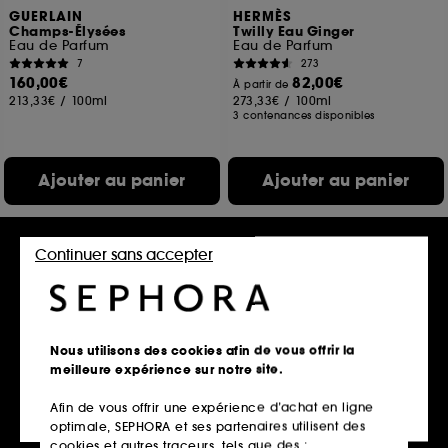
GUERLAIN
HERMÈS
Champs-Élysées
Twilly Eau Ginger
Eau de Parfum
Eau de Parfum
7
273
160,00€
82,00€
À partir de
213,33€
/
100ml
273,33€
/
100ml
3 contenances disponibles
Ajouter au panier
Ajouter au panier
Continuer sans accepter
Offre fidélité web
Nous utilisons des cookies afin de vous offrir la
meilleure expérience sur notre site.
Afin de vous offrir une expérience d’achat en ligne
YVES SAINT LAURENT
CHLOÉ
optimale, SEPHORA et ses partenaires utilisent des
Opium
Chloé Nomade Jasmin
Naturel
Eau de Toilette
cookies et autres traceurs, tels que des :