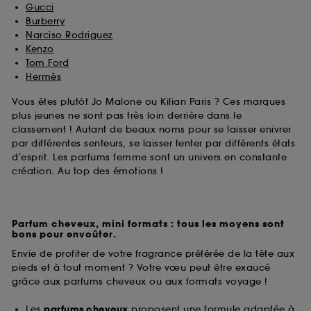
Gucci
Burberry
Narciso Rodriguez
Kenzo
Tom Ford
Hermès
Vous êtes plutôt Jo Malone ou Kilian Paris ? Ces marques
plus jeunes ne sont pas très loin derrière dans le
classement ! Autant de beaux noms pour se laisser enivrer
par différentes senteurs, se laisser tenter par différents états
d’esprit. Les parfums femme sont un univers en constante
création. Au top des émotions !
Parfum cheveux, mini formats : tous les moyens sont
bons pour envoûter.
Envie de profiter de votre fragrance préférée de la tête aux
pieds et à tout moment ? Votre vœu peut être exaucé
grâce aux parfums cheveux ou aux formats voyage !
Les
parfums cheveux
proposent une formule adaptée à