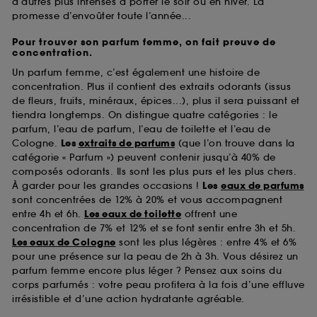
d’autres plus intenses à porter le soir ou en hiver. La
promesse d’envoûter toute l’année...
Pour trouver son parfum femme, on fait preuve de
concentration.
Un parfum femme, c’est également une histoire de
concentration. Plus il contient des extraits odorants (issus
de fleurs, fruits, minéraux, épices...), plus il sera puissant et
tiendra longtemps. On distingue quatre catégories : le
parfum, l’eau de parfum, l’eau de toilette et l’eau de
Cologne.
Les
extraits de parfums
(que l’on trouve dans la
catégorie « Parfum ») peuvent contenir jusqu’à 40% de
composés odorants. Ils sont les plus purs et les plus chers.
À garder pour les grandes occasions !
Les
eaux de parfums
sont concentrées de 12% à 20% et vous accompagnent
entre 4h et 6h.
Les eaux de toilette
offrent une
concentration de 7% et 12% et se font sentir entre 3h et 5h.
Les eaux de Cologne
sont les plus légères : entre 4% et 6%
pour une présence sur la peau de 2h à 3h. Vous désirez un
parfum femme encore plus léger ? Pensez aux soins du
corps parfumés : votre peau profitera à la fois d’une effluve
irrésistible et d’une action hydratante agréable.