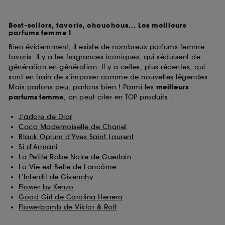
Best-sellers, favoris, chouchous... Les meilleurs
parfums femme !
Bien évidemment, il existe de nombreux parfums femme
favoris. Il y a les fragrances iconiques, qui séduisent de
génération en génération. Il y a celles, plus récentes, qui
sont en train de s’imposer comme de nouvelles légendes.
Mais parlons peu, parlons bien ! Parmi les
meilleurs
parfums
femme
, on peut citer en TOP produits :
J'adore de Dior
Coco Mademoiselle de Chanel
Black Opium d'Yves Saint Laurent
Si d'Armani
La Petite Robe Noire de Guerlain
La Vie est Belle de Lancôme
L'Interdit de Givenchy
Flower by Kenzo
Good Girl de Carolina Herrera
Flowerbomb de Viktor & Rolf