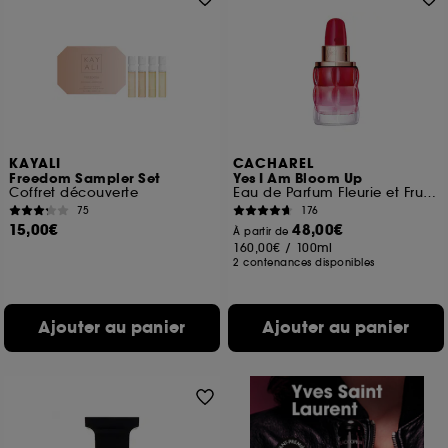
KAYALI
CACHAREL
Freedom Sampler Set
Yes I Am Bloom Up
Coffret découverte
Eau de Parfum Fleurie et Fruitée
75
176
15,00€
48,00€
À partir de
160,00€
/
100ml
2 contenances disponibles
Ajouter au panier
Ajouter au panier