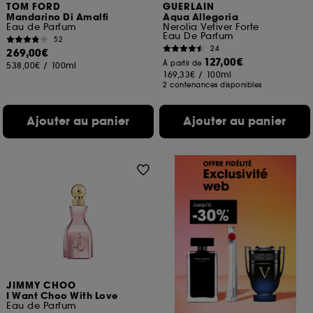
TOM FORD
GUERLAIN
Mandarino Di Amalfi
Aqua Allegoria
Eau de Parfum
Nerolia Vetiver Forte
Eau De Parfum
52
24
269,00€
127,00€
À partir de
538,00€
/
100ml
169,33€
/
100ml
2 contenances disponibles
Ajouter au panier
Ajouter au panier
JIMMY CHOO
I Want Choo With Love
Eau de Parfum