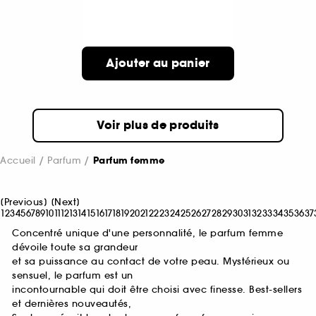
Ajouter au panier
Voir plus de produits
Accueil
Parfum
Parfum femme
[
Previous
]
[
Next
]
1
2
3
4
5
6
7
8
9
10
11
12
13
14
15
16
17
18
19
20
21
22
23
24
25
26
27
28
29
30
31
32
33
34
35
36
37
Concentré unique d'une personnalité, le parfum femme
dévoile toute sa grandeur
et sa puissance au contact de votre peau. Mystérieux ou
sensuel, le parfum est un
incontournable qui doit être choisi avec finesse. Best-sellers
et dernières nouveautés,