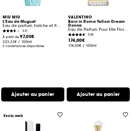
MIU MIU
VALENTINO
L'Eau de Muguet
Born in Roma Yellow Dream
Donna
Eau de parfum fraîche et florale pour femme
Eau de Parfum Pour Elle Florale Musquée
331
538
97,00€
À partir de
174,00€
323,33€
/
100ml
174,00€
/
100ml
2 contenances disponibles
Ajouter au panier
Ajouter au panier
Exclu web