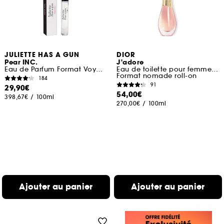
JULIETTE HAS A GUN
DIOR
Pear INC.
J'adore
Eau de Parfum Format Voyage
Eau de toilette pour femme roller-pearl
Format nomade roll-on
184
91
29,90€
54,00€
398,67€
/
100ml
270,00€
/
100ml
Ajouter au panier
Ajouter au panier