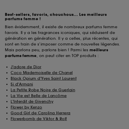
Best-sellers, favoris, chouchous... Les meilleurs
parfums femme !
Bien évidemment, il existe de nombreux parfums femme
favoris. Il y a les fragrances iconiques, qui séduisent de
génération en génération. Il y a celles, plus récentes, qui
sont en train de s’imposer comme de nouvelles légendes.
Mais parlons peu, parlons bien ! Parmi les
meilleurs
parfums
femme
, on peut citer en TOP produits :
J'adore de Dior
Coco Mademoiselle de Chanel
Black Opium d'Yves Saint Laurent
Si d'Armani
La Petite Robe Noire de Guerlain
La Vie est Belle de Lancôme
L'Interdit de Givenchy
Flower by Kenzo
Good Girl de Carolina Herrera
Flowerbomb de Viktor & Rolf