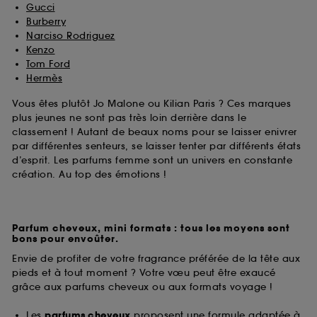
Gucci
Burberry
Narciso Rodriguez
Kenzo
Tom Ford
Hermès
Vous êtes plutôt Jo Malone ou Kilian Paris ? Ces marques
plus jeunes ne sont pas très loin derrière dans le
classement ! Autant de beaux noms pour se laisser enivrer
par différentes senteurs, se laisser tenter par différents états
d’esprit. Les parfums femme sont un univers en constante
création. Au top des émotions !
Parfum cheveux, mini formats : tous les moyens sont
bons pour envoûter.
Envie de profiter de votre fragrance préférée de la tête aux
pieds et à tout moment ? Votre vœu peut être exaucé
grâce aux parfums cheveux ou aux formats voyage !
Les
parfums cheveux
proposent une formule adaptée à