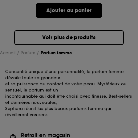
de ces cookies grâce au bouton "personnaliser mes
choix" ci-dessous ou décider de "tout accepter".
Ajouter au panier
Sephora pourra associer les informations de
navigation collectées par ces Cookies, pour les
finalités acceptées, avec les données personnelles
collectées ou générées lors de votre activité en ligne
Voir plus de produits
ou en magasin. Pour refuser tous les cookies, cliques
sur "continuer sans accepter". Voous pouvez à tout
moment choisir de retirer votrte consentement. Si vous
Accueil
Parfum
Parfum femme
souhaitez obtenir plus d'information sur les cookies
utilisés,
cliquez
ici
.
Concentré unique d'une personnalité, le parfum femme
dévoile toute sa grandeur
et sa puissance au contact de votre peau. Mystérieux ou
sensuel, le parfum est un
incontournable qui doit être choisi avec finesse. Best-sellers
et dernières nouveautés,
Sephora réunit les plus beaux parfums femme qui
réveilleront vos sens.
Retrait en magasin