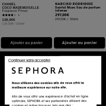
NARCISO RODRIGUEZ
CHANEL
Santal Musc Eau de parfum
COCO MADEMOISELLE
intense
Fragrance Primer
297,00€
6
297,00€
/
100ml
126,00€
126,00€
/
100ml
Ajouter au panier
Ajouter au panier
Continuer sans accepter
Exclu web
Exclu web
Nous utilisons des cookies afin de vous offrir la
meilleure expérience sur notre site.
Afin de vous offrir une expérience d’achat en ligne
VAN CLEEF AND ARPELS
L'ARTISAN PARFUMEUR
optimale, SEPHORA et ses partenaires utilisent des
Collection Extraordinaire
Musc Amarante
Ambre impérial
Eau de Cologne
cookies et autres traceurs, tels que des :