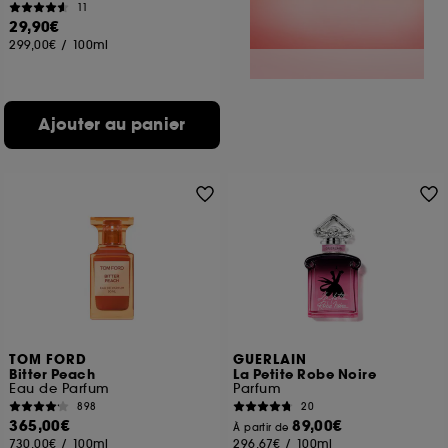
11
29,90€
299,00€
/
100ml
Ajouter au panier
TOM FORD
GUERLAIN
Bitter Peach
La Petite Robe Noire
Eau de Parfum
Parfum
898
20
365,00€
89,00€
À partir de
730,00€
/
100ml
296,67€
/
100ml