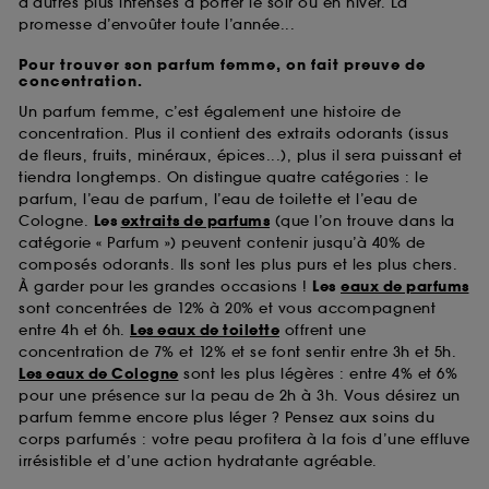
d’autres plus intenses à porter le soir ou en hiver. La
promesse d’envoûter toute l’année...
Pour trouver son parfum femme, on fait preuve de
concentration.
Un parfum femme, c’est également une histoire de
concentration. Plus il contient des extraits odorants (issus
de fleurs, fruits, minéraux, épices...), plus il sera puissant et
tiendra longtemps. On distingue quatre catégories : le
parfum, l’eau de parfum, l’eau de toilette et l’eau de
Cologne.
Les
extraits de parfums
(que l’on trouve dans la
catégorie « Parfum ») peuvent contenir jusqu’à 40% de
composés odorants. Ils sont les plus purs et les plus chers.
À garder pour les grandes occasions !
Les
eaux de parfums
sont concentrées de 12% à 20% et vous accompagnent
entre 4h et 6h.
Les eaux de toilette
offrent une
concentration de 7% et 12% et se font sentir entre 3h et 5h.
Les eaux de Cologne
sont les plus légères : entre 4% et 6%
pour une présence sur la peau de 2h à 3h. Vous désirez un
parfum femme encore plus léger ? Pensez aux soins du
corps parfumés : votre peau profitera à la fois d’une effluve
irrésistible et d’une action hydratante agréable.