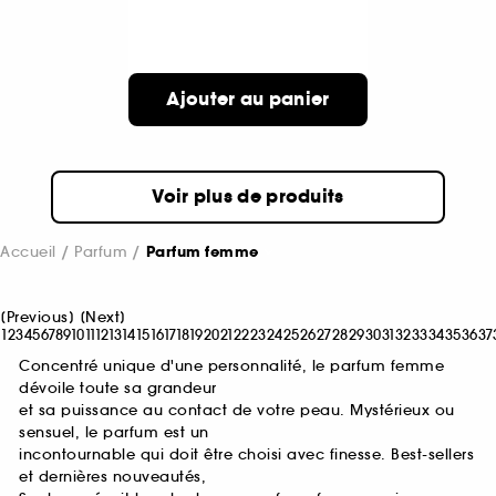
Ajouter au panier
Voir plus de produits
Accueil
Parfum
Parfum femme
[
Previous
]
[
Next
]
1
2
3
4
5
6
7
8
9
10
11
12
13
14
15
16
17
18
19
20
21
22
23
24
25
26
27
28
29
30
31
32
33
34
35
36
37
Concentré unique d'une personnalité, le parfum femme
dévoile toute sa grandeur
et sa puissance au contact de votre peau. Mystérieux ou
sensuel, le parfum est un
incontournable qui doit être choisi avec finesse. Best-sellers
et dernières nouveautés,