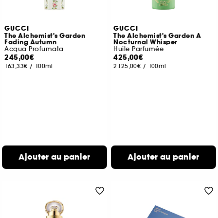
GUCCI
GUCCI
The Alchemist's Garden
The Alchemist's Garden A
Fading Autumn
Nocturnal Whisper
Acqua Profumata
Huile Parfumée
245,00€
425,00€
163,33€
/
100ml
2.125,00€
/
100ml
Ajouter au panier
Ajouter au panier