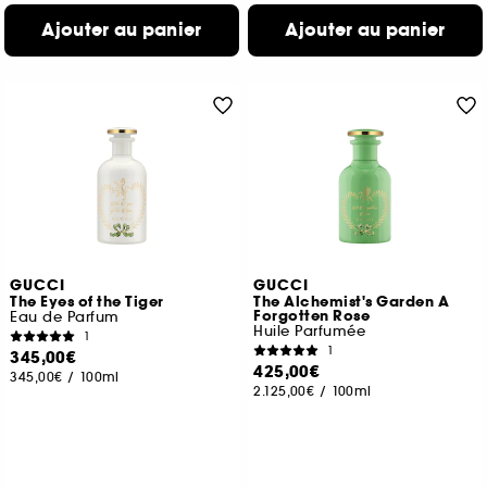
Ajouter au panier
Ajouter au panier
GUCCI
GUCCI
The Eyes of the Tiger
The Alchemist's Garden A
Forgotten Rose
Eau de Parfum
Huile Parfumée
1
1
345,00€
425,00€
345,00€
/
100ml
2.125,00€
/
100ml