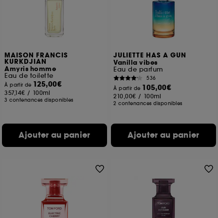
MAISON FRANCIS
JULIETTE HAS A GUN
KURKDJIAN
Vanilla vibes
Amyris homme
Eau de parfum
Eau de toilette
536
125,00€
À partir de
105,00€
À partir de
357,14€
/
100ml
210,00€
/
100ml
3 contenances disponibles
2 contenances disponibles
Ajouter au panier
Ajouter au panier