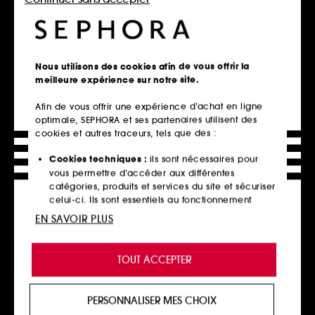
Ajouter au panier
Ajouter au panier
Nous utilisons des cookies afin de vous offrir la
Exclu web
meilleure expérience sur notre site.
Afin de vous offrir une expérience d’achat en ligne
optimale, SEPHORA et ses partenaires utilisent des
cookies et autres traceurs, tels que des :
Cookies techniques :
ils sont nécessaires pour
vous permettre d’accéder aux différentes
catégories, produits et services du site et sécuriser
MAISON FRANCIS
JULIETTE HAS A GUN
KURKDJIAN
Lust For Sun
celui-ci. Ils sont essentiels au fonctionnement
gentle Fluidity Gold
Eau De Parfum
technique du site et ne peuvent être désactivés.
Eau de parfum
EN SAVOIR PLUS
90
363,00€
29,90€
À partir de
Cookies de personnalisation :
ils nous permettent
181,50€
/
100ml
398,67€
/
100ml
de vous offrir une expérience enrichie et
TOUT ACCEPTER
3 contenances disponibles
personnalisée en vous recommandant des
produits, des services et des contenus qui
répondent au mieux à vos préférences, et de vous
PERSONNALISER MES CHOIX
Ajouter au panier
Ajouter au panier
proposer des offres promotionnelles adaptées à