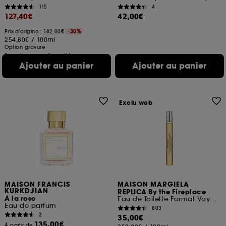
115
4
127,40€
42,00€
Prix d'origine : 182,00€
-30%
254,80€
/
100ml
Option gravure
2 contenances disponibles
Ajouter au panier
Ajouter au panier
Exclu web
MAISON FRANCIS
MAISON MARGIELA
KURKDJIAN
REPLICA By the Fireplace
À la rose
Eau de Toilette Format Voyage
Eau de parfum
803
2
35,00€
135,00€
À partir de