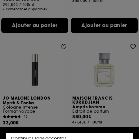
350,00€
/
100ml
292,86€
/
100ml
2 contenances disponibles
Ajouter au panier
Ajouter au panier
JO MALONE LONDON
MAISON FRANCIS
KURKDJIAN
Myrrh & Tonka
Amyris homme
Cologne Intense
Format voyage
Extrait de parfum
330,00€
19
33,00€
471,43€
/
100ml
330,00€
/
100ml
Continuer sans accepter