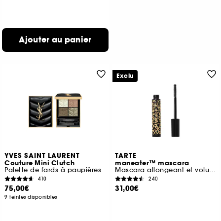
Ajouter au panier
Exclu
YVES SAINT LAURENT
TARTE
Couture Mini Clutch
maneater™ mascara
Palette de fards à paupières
Mascara allongeant et volumisant
410
240
75,00€
31,00€
9 teintes disponibles