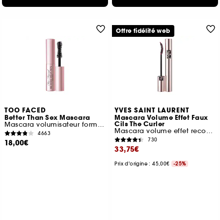
Offre fidélité web
TOO FACED
YVES SAINT LAURENT
Better Than Sex Mascara
Mascara Volume Effet Faux
Cils The Curler
Mascara volumisateur format voyage
Mascara volume effet recourbe cils
4663
730
18,00€
33,75€
Prix d'origine : 45,00€
-25%