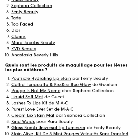
Sephora Collection
Fenty Beauty
Tarte
Too Faced
Dior
Clarins
Marc Jacobs Beauty
KVD Beauty
Anastasia Beverly Hills
Quels sont les produits de maquillage pour les lèvres
les plus célèbres ?
Poutsicle Hydrating Lip Stain
par Fenty Beauty
Coffret Terracotta & KissKiss Bee Glow
de Guerlain
Rouge Is Not My Name
chez Sephora Collection
Liquid Soft Mat
de Gucci
Lashes To Lips Kit
de M·A·C
Purest Love Ever Set
de M·A·C
Cream Lip Stain Mat
par Sephora Collection
Kind Words
pour Rare Beauty
Gloss Bomb Universal Lip Luminizer
de Fenty Beauty
Stain Alive, Kit De 3 Mini Rouges Veloutés Sans Transfert