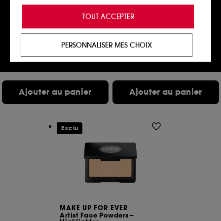
Cookies de personnalisation :
ils nous permettent
NUXE
TARTE
de vous offrir une expérience enrichie et
TOUT ACCEPTER
Prodigieux®
Maneater Satin Blush Cheek
personnalisée en vous recommandant des
Plump
Poudre bronzante multi-usages
produits, des services et des contenus qui
Blush
20
répondent au mieux à vos préférences, et de vous
31
32,00€
PERSONNALISER MES CHOIX
proposer des offres promotionnelles adaptées à
32,00€
votre profil.
2 teintes disponibles
Cookies réseaux sociaux et publicité :
ils sont
utilisés pour vous présenter du contenu susceptible
Ajouter au panier
Ajouter au panier
de vous plaire via des publicités, y compris sur des
sites tiers et sur les réseaux sociaux, sur la base
des pages que vous avez consultées, de votre
navigation, et de l'historique de vos interactions.
Exclu
Cookies de mesure d’audience :
ils nous
permettent de réaliser des statistiques de
fréquentation et de navigation sur notre site afin
d’en améliorer la performance.
Cookies de sécurisation des paiements en ligne :
ils nous permettent de lutter notamment contre les
MAKE UP FOR EVER
fraudes aux moyens de paiement et les
Artist Face Powders –
usurpations d’identité.