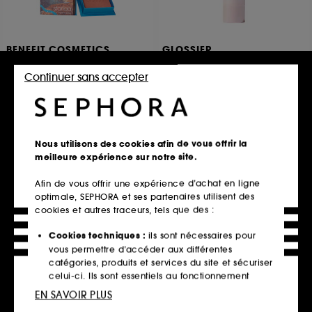
BENEFIT COSMETICS
GLOSSIER
Starlaa WANDERful World
Futuredew Solid
Blush poudre
Highlighter huile-sérum stick
Continuer sans accepter
29
212
39,90€
36,00€
Nous utilisons des cookies afin de vous offrir la
meilleure expérience sur notre site.
Ajouter au panier
Ajouter au panier
Afin de vous offrir une expérience d’achat en ligne
optimale, SEPHORA et ses partenaires utilisent des
cookies et autres traceurs, tels que des :
Cookies techniques :
ils sont nécessaires pour
vous permettre d’accéder aux différentes
catégories, produits et services du site et sécuriser
celui-ci. Ils sont essentiels au fonctionnement
technique du site et ne peuvent être désactivés.
EN SAVOIR PLUS