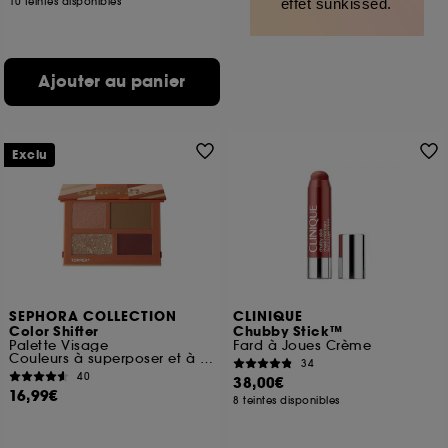
10 teintes disponibles
effet sunkissed.
Ajouter au panier
Exclu
SEPHORA COLLECTION
CLINIQUE
Color Shifter
Chubby Stick™
Palette Visage
Fard à Joues Crème
Couleurs à superposer et à transformer
34
40
38,00€
16,99€
8 teintes disponibles