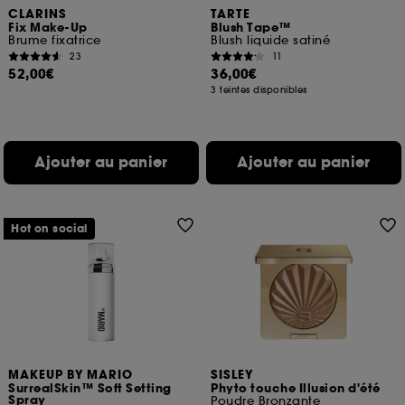
CLARINS
TARTE
Fix Make-Up
Blush Tape™
Brume fixatrice
Blush liquide satiné
23
11
52,00€
36,00€
3 teintes disponibles
Ajouter au panier
Ajouter au panier
Hot on social
MAKEUP BY MARIO
SISLEY
SurrealSkin™ Soft Setting
Phyto touche Illusion d'été
Spray
Poudre Bronzante