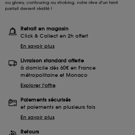
ou glowy, contouring ou strobing, votre rêve d'un teint
moment choisir de retirer votrte consentement. Si vous
parfait devient réalité !
souhaitez obtenir plus d'information sur les cookies
utilisés,
cliquez
ici
.
Retrait en magasin
Click & Collect en 2h offert
En savoir plus
Livraison standard offerte
à domicile dès 60€ en France
métropolitaine et Monaco
Explorer l'offre
Paiements sécurisés
et paiements en plusieurs fois
En savoir plus
Retours