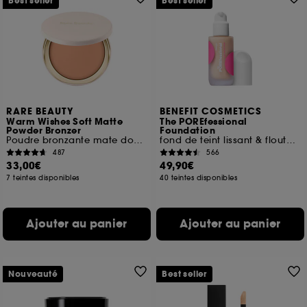
Best seller
Best seller
RARE BEAUTY
BENEFIT COSMETICS
Warm Wishes Soft Matte
The POREfessional
Powder Bronzer
Foundation
Poudre bronzante mate douce
fond de teint lissant & floutant à la niacinamide
487
566
33,00€
49,90€
7 teintes disponibles
40 teintes disponibles
Ajouter au panier
Ajouter au panier
Nouveauté
Best seller