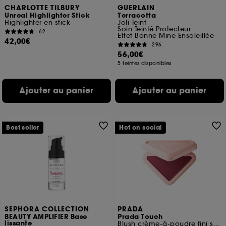
CHARLOTTE TILBURY
GUERLAIN
Unreal Highlighter Stick
Terracotta
Highlighter en stick
Joli Teint
Soin Teinté Protecteur
62
Effet Bonne Mine Ensoleillée
42,00€
296
56,00€
5 teintes disponibles
Ajouter au panier
Ajouter au panier
Best seller
Hot on social
SEPHORA COLLECTION
PRADA
BEAUTY AMPLIFIER Base
Prada Touch
lissante
Blush crème-à-poudre fini soft-mat effet bonne mine