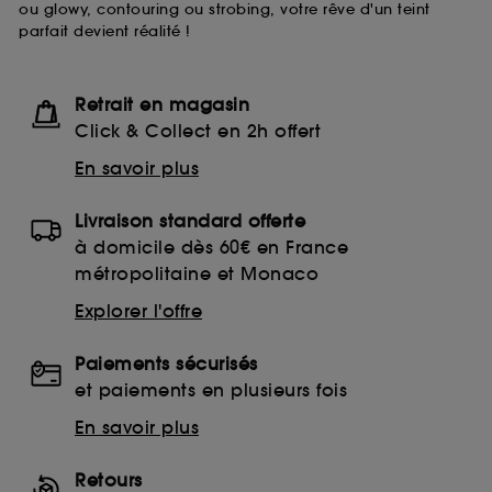
ou glowy, contouring ou strobing, votre rêve d'un teint
moment choisir de retirer votrte consentement. Si vous
parfait devient réalité !
souhaitez obtenir plus d'information sur les cookies
utilisés,
cliquez
ici
.
Retrait en magasin
Click & Collect en 2h offert
En savoir plus
Livraison standard offerte
à domicile dès 60€ en France
métropolitaine et Monaco
Explorer l'offre
Paiements sécurisés
et paiements en plusieurs fois
En savoir plus
Retours