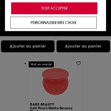
Cookies de personnalisation :
ils nous permettent
ESTÉE LAUDER
ERBORIAN
de vous offrir une expérience enrichie et
TOUT ACCEPTER
Double Wear
BB Crème Au Ginseng
personnalisée en vous recommandant des
Anti-cernes Zéro Défaut
Crème teintée visage format voyage
produits, des services et des contenus qui
225
391
répondent au mieux à vos préférences, et de vous
27,00€
25,00€
PERSONNALISER MES CHOIX
proposer des offres promotionnelles adaptées à
5 teintes disponibles
votre profil.
Prix d'origine : 36,00€
-25%
18 teintes disponibles
Cookies réseaux sociaux et publicité :
ils sont
utilisés pour vous présenter du contenu susceptible
Ajouter au panier
Ajouter au panier
de vous plaire via des publicités, y compris sur des
sites tiers et sur les réseaux sociaux, sur la base
des pages que vous avez consultées, de votre
navigation, et de l'historique de vos interactions.
Hot on social
Cookies de mesure d’audience :
ils nous
permettent de réaliser des statistiques de
fréquentation et de navigation sur notre site afin
d’en améliorer la performance.
Cookies de sécurisation des paiements en ligne :
ils nous permettent de lutter notamment contre les
RARE BEAUTY
fraudes aux moyens de paiement et les
Soft Pinch Matte Bouncy
usurpations d’identité.