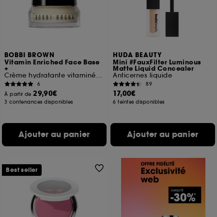
BOBBI BROWN
HUDA BEAUTY
Vitamin Enriched Face Base
Mini #FauxFilter Luminous
+
Matte Liquid Concealer
Crème hydratante vitaminée & base de maquillage
Anticernes liquide
6
89
29,90€
17,00€
À partir de
3 contenances disponibles
6 teintes disponibles
Ajouter au panier
Ajouter au panier
Best seller