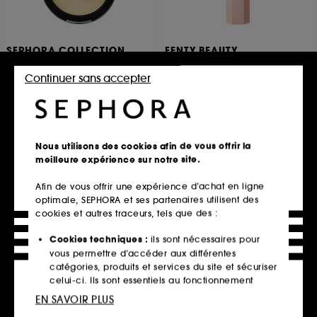
SEPHORA COLLECTION
FENTY BEAUTY
Poudre Matifiante Et Fixante
Match Stix Matte Skinstick
12h
Stick Contouring Multi-usages
Continuer sans accepter
Une Poudre Matifiante Longue Tenue
1383
515
32,00€
16,99€
8 teintes disponibles
Nous utilisons des cookies afin de vous offrir la
meilleure expérience sur notre site.
Ajouter au panier
Ajouter au panier
Afin de vous offrir une expérience d’achat en ligne
optimale, SEPHORA et ses partenaires utilisent des
cookies et autres traceurs, tels que des :
Offre fidélité web
Cookies techniques :
ils sont nécessaires pour
vous permettre d’accéder aux différentes
catégories, produits et services du site et sécuriser
celui-ci. Ils sont essentiels au fonctionnement
technique du site et ne peuvent être désactivés.
EN SAVOIR PLUS