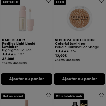
Best seller
Exclu
RARE BEAUTY
SEPHORA COLLECTION
Positive Light Liquid
Colorful Luminizer
Luminizer
Poudre illuminatrice visage
Highlighter liquide
266
1590
12,99€
33,00€
4 teintes disponibles
9 teintes disponibles
Ajouter au panier
Ajouter au panier
Hot on social
Offre fidélité web