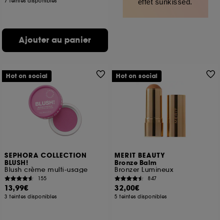
7 teintes disponibles
effet sunkissed.
Ajouter au panier
Hot on social
Hot on social
SEPHORA COLLECTION
MERIT BEAUTY
BLUSH!
Bronze Balm
Blush crème multi-usage
Bronzer Lumineux
155
847
13,99€
32,00€
3 teintes disponibles
5 teintes disponibles