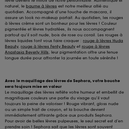
lèvre devient le miroir de notre personnalité. Authentique et
naturel, le
baume à lèvres
est notre meilleur allié au
quotidien. Accompagné d’une touche de mascara, il
assure un look no-makeup parfait. Au quotidien, les rouges
à lèvres crème sont un bonheur pour les lèvres ! Couleur
pigmentée et lèvres hydratées, ils nous accompagnent
partout qu’il soit nude, bois de rose ou corail. Les rouges à
lèvres liquides font vous faire craquer :
rouge à lèvres Huda
Beauty
,
rouge à lèvres Fenty Beauty
et
rouge à lèvres
Anastasia Beverly Hills
, leur pigmentation offre une tenue
longue durée pour affronter la journée en toute sérénite !
Avec le maquillage des lèvres de Sephora, votre bouche
sera toujours mise en valeur
Le maquillage des lèvres reflète votre humeur et embellit de
magnifiques couleurs une partie du visage qu’il vaut
toujours la peine de valoriser ! Rouge vibrant, gloss nude
ou un simple trait de crayon, et la bouche devient
immédiatement attirante grâce aux produits Sephora.
Pour avoir de belles lèvres pulpeuses, le seul secret est d’en
prendre soin ! Sephora sait que les lèvres sont souvent