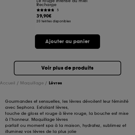
Le rouge intense au miel
prolongée vous permettant d’accéder à votre
Recharge
compte lors de votre prochaine visite sur le site
5
sans saisir à nouveau votre identifiant et mot de
39,90€
passe.
20 teintes disponibles
Ajouter au panier
A l'exception des cookies techniques, le dépôt et la
lecture de ces traceurs requiert votre accord. Vous
pouvez personnaliser vos choix concernant le dépôt
de ces cookies grâce au bouton "personnaliser mes
choix" ci-dessous ou décider de "tout accepter".
Voir plus de produits
Sephora pourra associer les informations de
navigation collectées par ces Cookies, pour les
finalités acceptées, avec les données personnelles
Accueil
Maquillage
Lèvres
collectées ou générées lors de votre activité en ligne
ou en magasin. Pour refuser tous les cookies, cliques
sur "continuer sans accepter". Voous pouvez à tout
Gourmandes et sensuelles, les lèvres dévoilent leur féminité
moment choisir de retirer votrte consentement. Si vous
avec Sephora. Exfoliant lèvres,
souhaitez obtenir plus d'information sur les cookies
touche de gloss et rouge à lèvre rouge, la bouche est mise
utilisés,
cliquez
ici
.
à l’honneur. Maquillage lèvres
parfait ou moment spa à la maison, hydratez, sublimez et
illuminez vos lèvres de la plus jolie