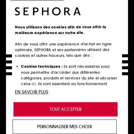
SEPHORA COLLECTION
SEPHORA COLLECTION
ROUGE IS NOT MY NAME NO
ROUGE IS NOT MY NAME
Nous utilisons des cookies afin de vous offrir la
TRANSFER
CLOUD MATTE
meilleure expérience sur notre site.
Rouge à lèvres mat sans transfert
Rouge à lèvres mat floutant
204
294
Afin de vous offrir une expérience d’achat en ligne
13,99€
13,99€
optimale, SEPHORA et ses partenaires utilisent des
10 teintes disponibles
10 teintes disponibles
cookies et autres traceurs, tels que des :
Cookies techniques :
ils sont nécessaires pour
Ajouter au panier
Ajouter au panier
vous permettre d’accéder aux différentes
catégories, produits et services du site et sécuriser
celui-ci. Ils sont essentiels au fonctionnement
technique du site et ne peuvent être désactivés.
EN SAVOIR PLUS
Offre fidélité web
Cookies de personnalisation :
ils nous permettent
de vous offrir une expérience enrichie et
TOUT ACCEPTER
personnalisée en vous recommandant des
produits, des services et des contenus qui
répondent au mieux à vos préférences, et de vous
PERSONNALISER MES CHOIX
proposer des offres promotionnelles adaptées à