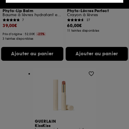
votre profil.
SISLEY
SISLEY
Phyto-Lip Balm
Phyto-Lèvres Perfect
Cookies réseaux sociaux et publicité :
ils sont
Baume à lèvres hydratant et repulpant
Crayon à lèvres
utilisés pour vous présenter du contenu susceptible
7
27
de vous plaire via des publicités, y compris sur des
39,00€
60,00€
sites tiers et sur les réseaux sociaux, sur la base
11 teintes disponibles
des pages que vous avez consultées, de votre
Prix d'origine : 52,00€
-25%
3 teintes disponibles
navigation, et de l'historique de vos interactions.
Cookies de mesure d’audience :
ils nous
Ajouter au panier
Ajouter au panier
permettent de réaliser des statistiques de
fréquentation et de navigation sur notre site afin
d’en améliorer la performance.
Cookies de sécurisation des paiements en ligne :
ils nous permettent de lutter notamment contre les
fraudes aux moyens de paiement et les
usurpations d’identité.
Cookies fonctionnels :
il s’agit de cookies
permettant l’affichage et/ou la fourniture de
certaines fonctionnalités du site, tel que les
GUERLAIN
cookies d’authentification qui sont utilisés afin de
KissKiss
vous faire bénéficier de l’authentification