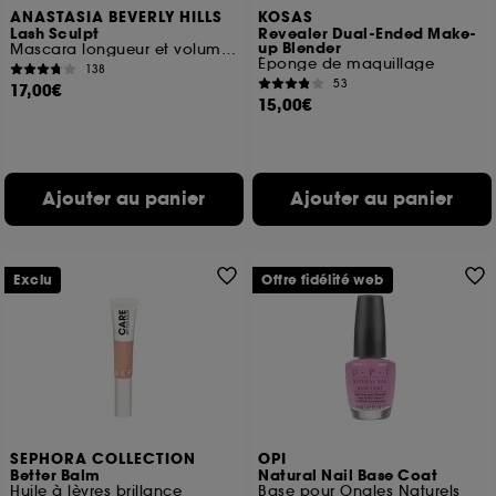
ANASTASIA BEVERLY HILLS
KOSAS
Lash Sculpt
Revealer Dual-Ended Make-
up Blender
Mascara longueur et volume Format Voyage
Éponge de maquillage
138
53
17,00€
15,00€
Ajouter au panier
Ajouter au panier
Exclu
Offre fidélité web
SEPHORA COLLECTION
OPI
Better Balm
Natural Nail Base Coat
Huile à lèvres brillance
Base pour Ongles Naturels