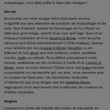
maquillage, vous êtes prête à faire des ravages !
Lèvres
Accrochez sur votre visage votre plus beau sourire,
magnifié par une sélection de produits de maquillage et de
soin. Tout d’abord, rendez-lui hommage en lui offrant un
délicieux gommage, assorti d’un soin anti-âge. Suivi d’un
masque hydratant et d’un
baume à lèvres
, votre bouche
retrouve sont éclat instantanément ! Côté makeup, laissez-
vous séduire par nos
rouges à lèvres
(
liquides
ou en
bâtons) et nos
gloss
aux finis brillants, métal, pailletés,
nacrés,
mats
ou satinés. Pour définir précisément votre
sourire, redessinez-en les contours à l’aide d’un
crayon à
lèvres
, avec ou sans réserve ! Optez pour une
base
lissante,
nourrissante ou repulpante qui, en plus, vous assurera que
la couleur ne filera pas. Les beautystas avancées
n’hésiteront pas à se diriger vers les
palettes lèvres
,
regroupant d’un seul tenant des multitudes de couleurs et
d’effets ravissants.
Ongles
Lorsque l’on parle de beauté des mains et des pieds on