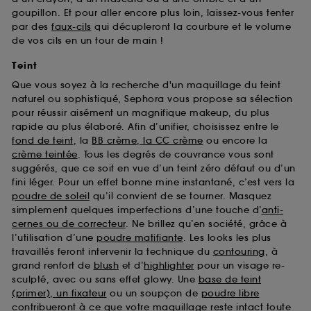
goupillon. Et pour aller encore plus loin, laissez-vous tenter
par des
faux-cils
qui décupleront la courbure et le volume
de vos cils en un tour de main !
Teint
Que vous soyez à la recherche d'un maquillage du teint
naturel ou sophistiqué, Sephora vous propose sa sélection
pour réussir aisément un magnifique makeup, du plus
rapide au plus élaboré. Afin d’unifier, choisissez entre le
fond de teint
, la
BB crème, la CC crème
ou encore la
crème teintée
. Tous les degrés de couvrance vous sont
suggérés, que ce soit en vue d’un teint zéro défaut ou d’un
fini léger. Pour un effet bonne mine instantané, c’est vers la
poudre de soleil
qu’il convient de se tourner. Masquez
simplement quelques imperfections d’une touche d’
anti-
cernes ou de correcteur
. Ne brillez qu’en société, grâce à
l’utilisation d’une
poudre matifiante
. Les looks les plus
travaillés feront intervenir la technique du
contouring
, à
grand renfort de
blush
et d’
highlighter
pour un visage re-
sculpté, avec ou sans effet glowy. Une
base de teint
(primer), un fixateur
ou un soupçon de
poudre libre
contribueront à ce que votre maquillage reste intact toute