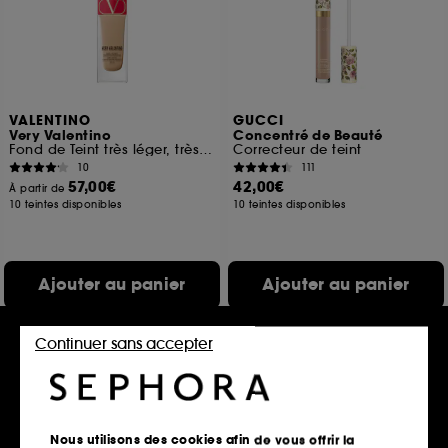
VALENTINO
GUCCI
Very Valentino
Concentré de Beauté
Fond de Teint très léger, très longue tenue 24h, SPF 25
Correcteur de teint
10
111
57,00€
42,00€
À partir de
10 teintes disponibles
10 teintes disponibles
Ajouter au panier
Ajouter au panier
Continuer sans accepter
Exclu
Nous utilisons des cookies afin de vous offrir la