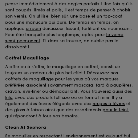
pense immédiatement à des ongles parfaits ! Une fois qu’ils
sont coupés, limés et polis, il est temps de penser à choisir
son
vernis
. On utilise, bien sûr,
une base et un top-coat
pour une manucure qui dure. De temps en temps, on
applique
un soin
durcisseur, lissant, fortifiant ou nourrissant.
Pour être tranquille plus longtemps, optez pour
le vernis
semi-permanent
. Et dans sa trousse, on oublie pas le
dissolvant
!
Coffret Maquillage
A offrir ou à s’offrir, le maquillage en coffret, constitue
toujours un cadeau du plus bel effet ! Découvrez nos
coffrets de maquillage pour les yeux
où vos marques
préférées associent savamment mascara, fard à paupières,
crayon, eye-liner ou démaquillant. Vous trouverez aussi des
kits
, avec des produits full-size ou en format mini. Il y a
également des écrins élégants avec des
rouges à lèvres
et
des gloss à foison ainsi que des assortiments
pour le teint
,
qui répondront à tous vos besoins.
Clean At Sephora
Se maquiller en respectant l’environnement est aujourd’hui