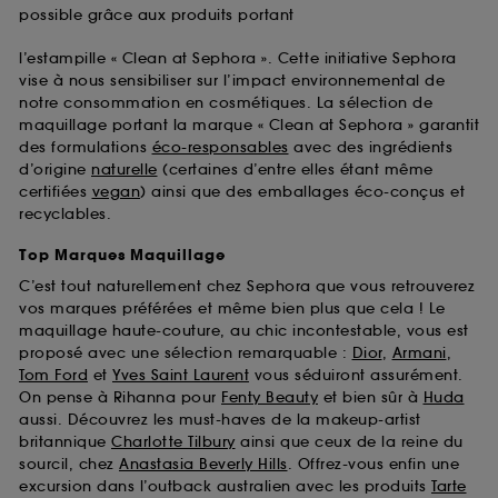
possible grâce aux produits portant
l’estampille « Clean at Sephora ». Cette initiative Sephora
vise à nous sensibiliser sur l’impact environnemental de
notre consommation en cosmétiques. La sélection de
maquillage portant la marque « Clean at Sephora » garantit
des formulations
éco-responsables
avec des ingrédients
d’origine
naturelle
(certaines d’entre elles étant même
certifiées
vegan
) ainsi que des emballages éco-conçus et
recyclables.
Top Marques Maquillage
C’est tout naturellement chez Sephora que vous retrouverez
vos marques préférées et même bien plus que cela ! Le
maquillage haute-couture, au chic incontestable, vous est
proposé avec une sélection remarquable :
Dior
,
Armani
,
Tom Ford
et
Yves Saint Laurent
vous séduiront assurément.
On pense à Rihanna pour
Fenty Beauty
et bien sûr à
Huda
aussi. Découvrez les must-haves de la makeup-artist
britannique
Charlotte Tilbury
ainsi que ceux de la reine du
sourcil, chez
Anastasia Beverly Hills
. Offrez-vous enfin une
excursion dans l’outback australien avec les produits
Tarte