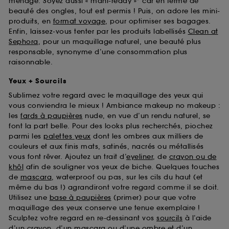
ménage. Soyez aussi « mani-ready »* car en terme de
beauté des ongles, tout est permis ! Puis, on adore les mini-
produits, en
format voyage
, pour optimiser ses bagages.
Enfin, laissez-vous tenter par les produits labellisés
Clean at
Sephora
, pour un maquillage naturel, une beauté plus
responsable, synonyme d’une consommation plus
raisonnable.
Yeux + Sourcils
Sublimez votre regard avec le maquillage des yeux qui
vous conviendra le mieux ! Ambiance makeup no makeup :
les
fards à paupières
nude, en vue d’un rendu naturel, se
font la part belle. Pour des looks plus recherchés, piochez
parmi les
palettes yeux
dont les ombres aux milliers de
couleurs et aux finis mats, satinés, nacrés ou métallisés
vous font rêver. Ajoutez un trait d’
eyeliner
, de
crayon ou de
khôl
afin de souligner vos yeux de biche. Quelques touches
de
mascara
, waterproof ou pas, sur les cils du haut (et
même du bas !) agrandiront votre regard comme il se doit.
Utilisez une
base à paupières
(primer) pour que votre
maquillage des yeux conserve une tenue exemplaire !
Sculptez votre regard en re-dessinant vos
sourcils
à l’aide
d’un crayon, d’un mascara ou d’une ombre et d’un