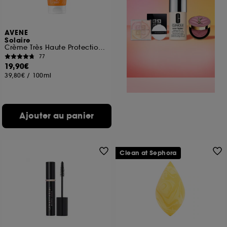
AVENE
Solaire
Crème Très Haute Protection Sans Parfum SPF50+
77
19,90€
39,80€
/
100ml
Ajouter au panier
Clean at Sephora