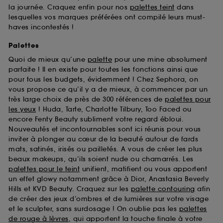
la journée. Craquez enfin pour nos
palettes teint
dans
lesquelles vos marques préférées ont compilé leurs must-
haves incontestés !
Palettes
Quoi de mieux qu’une
palette
pour une mine absolument
parfaite ! Il en existe pour toutes les fonctions ainsi que
pour tous les budgets, évidemment ! Chez Sephora, on
vous propose ce qu’il y a de mieux, à commencer par un
très large choix de près de 300 références de
palettes pour
les yeux
! Huda, Tarte, Charlotte Tilbury, Too Faced ou
encore Fenty Beauty subliment votre regard ébloui.
Nouveautés et incontournables sont ici réunis pour vous
inviter à plonger au cœur de la beauté autour de fards
mats, satinés, irisés ou pailletés. A vous de créer les plus
beaux makeups, qu’ils soient nude ou chamarrés. Les
palettes pour le teint
unifient, matifient ou vous apportent
un effet glowy notamment grâce à Dior, Anastasia Beverly
Hills et KVD Beauty. Craquez sur les
palette contouring
afin
de créer des jeux d’ombres et de lumières sur votre visage
et le sculpter, sans surdosage ! On oublie pas les
palettes
de rouge à lèvres
, qui apportent la touche finale à votre