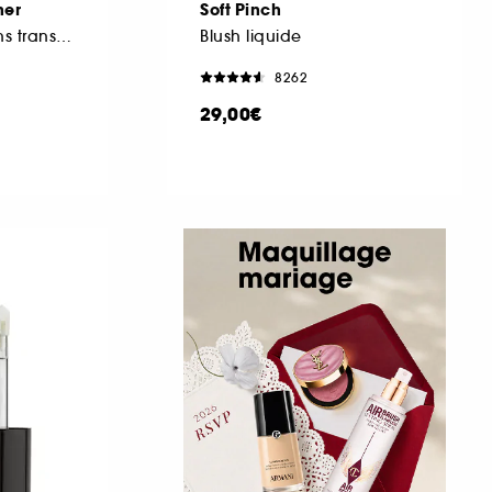
ner
Soft Pinch
Crayon à lèvres sans transfert
Blush liquide
8262
29,00€