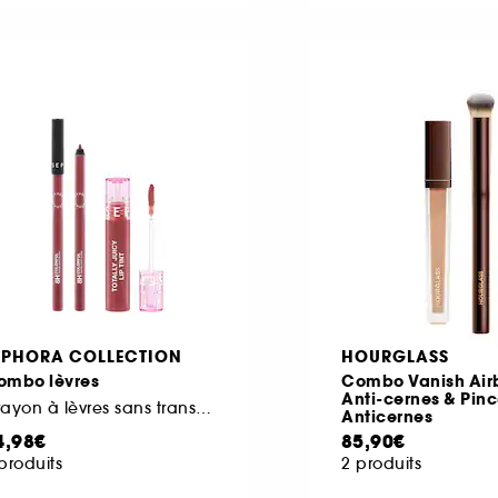
EPHORA COLLECTION
HOURGLASS
ombo lèvres
Combo Vanish Air
Anti-cernes & Pin
Crayon à lèvres sans transfert et Totally Juicy Lip Tint
Anticernes
4,98€
85,90€
produits
2 produits