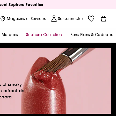
Avent Sephora Favorites
Magasins
et Services
Se connecter
Marques
Sephora Collection
Bons Plans & Cadeaux
es et smoky
en créant des
ephora.