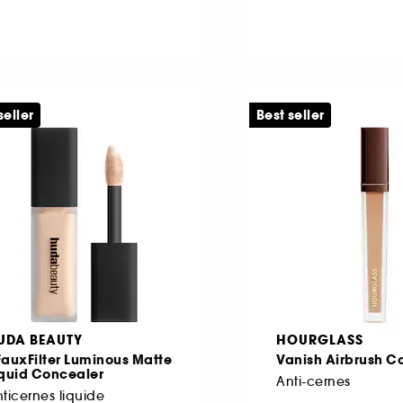
seller
Best seller
UDA BEAUTY
HOURGLASS
auxFilter Luminous Matte
Vanish Airbrush C
iquid Concealer
Anti-cernes
ticernes liquide