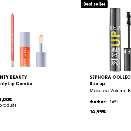
Best seller
ENTY BEAUTY
SEPHORA COLLEC
enty Lip Combo
Size up
8,00€
3691
produits
14,99€