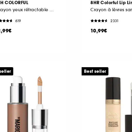
2H COLORFUL
8HR Colorful Lip Li
Crayon yeux rétractable Waterproof
619
2331
2,99€
10,99€
seller
Best seller