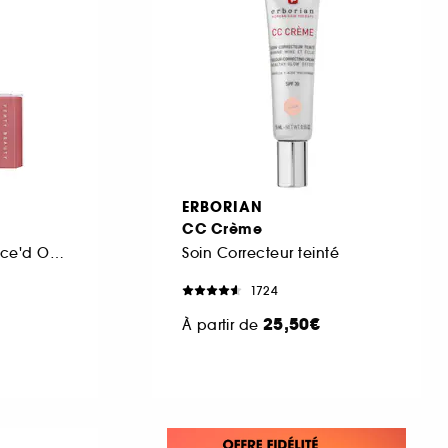
ERBORIAN
CC Crème
Crayon à lèvres Trace'd Out et Gloss Bomb Stix
Soin Correcteur teinté
1724
25,50€
À partir de