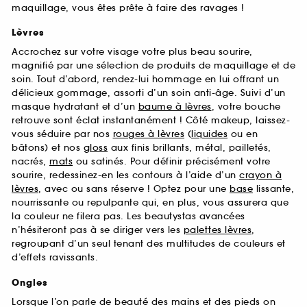
maquillage, vous êtes prête à faire des ravages !
Lèvres
Accrochez sur votre visage votre plus beau sourire,
magnifié par une sélection de produits de maquillage et de
soin. Tout d’abord, rendez-lui hommage en lui offrant un
délicieux gommage, assorti d’un soin anti-âge. Suivi d’un
masque hydratant et d’un
baume à lèvres
, votre bouche
retrouve sont éclat instantanément ! Côté makeup, laissez-
vous séduire par nos
rouges à lèvres
(
liquides
ou en
bâtons) et nos
gloss
aux finis brillants, métal, pailletés,
nacrés,
mats
ou satinés. Pour définir précisément votre
sourire, redessinez-en les contours à l’aide d’un
crayon à
lèvres
, avec ou sans réserve ! Optez pour une
base
lissante,
nourrissante ou repulpante qui, en plus, vous assurera que
la couleur ne filera pas. Les beautystas avancées
n’hésiteront pas à se diriger vers les
palettes lèvres
,
regroupant d’un seul tenant des multitudes de couleurs et
d’effets ravissants.
Ongles
Lorsque l’on parle de beauté des mains et des pieds on