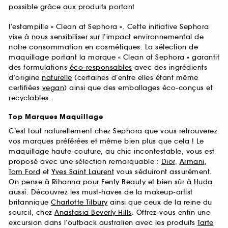
possible grâce aux produits portant
l’estampille « Clean at Sephora ». Cette initiative Sephora
vise à nous sensibiliser sur l’impact environnemental de
notre consommation en cosmétiques. La sélection de
maquillage portant la marque « Clean at Sephora » garantit
des formulations
éco-responsables
avec des ingrédients
d’origine
naturelle
(certaines d’entre elles étant même
certifiées
vegan
) ainsi que des emballages éco-conçus et
recyclables.
Top Marques Maquillage
C’est tout naturellement chez Sephora que vous retrouverez
vos marques préférées et même bien plus que cela ! Le
maquillage haute-couture, au chic incontestable, vous est
proposé avec une sélection remarquable :
Dior
,
Armani
,
Tom Ford
et
Yves Saint Laurent
vous séduiront assurément.
On pense à Rihanna pour
Fenty Beauty
et bien sûr à
Huda
aussi. Découvrez les must-haves de la makeup-artist
britannique
Charlotte Tilbury
ainsi que ceux de la reine du
sourcil, chez
Anastasia Beverly Hills
. Offrez-vous enfin une
excursion dans l’outback australien avec les produits
Tarte