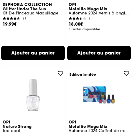
SEPHORA COLLECTION
OPI
Glitter Under The Sun
Metallic Mega Mix
Kit De Pinceaux Maquillage
Automne 2024 Vernis à ongles tenue jusqu'à 7 jours
21
2
19,99€
18,00€
3 teintes disponibles
Ajouter au panier
Ajouter au panier
Edition limitée
OPI
OPI
Nature Strong
Metallic Mega Mix
Top coat
Automne 2024 Coffret de minis vernis tenue jusqu'à 7 jours