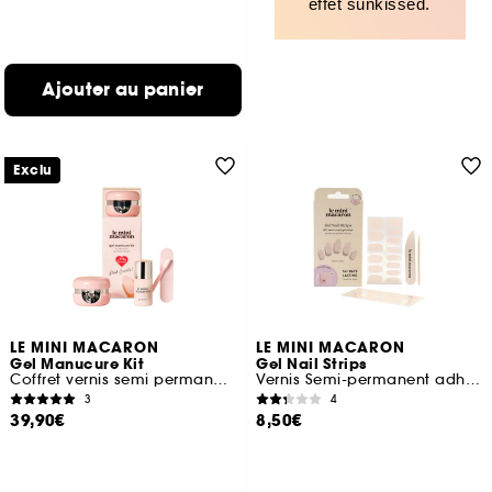
effet sunkissed.
Ajouter au panier
Exclu
LE MINI MACARON
LE MINI MACARON
Gel Manucure Kit
Gel Nail Strips
Coffret vernis semi permanent 3 en 1
Vernis Semi-permanent adhésif
3
4
39,90€
8,50€