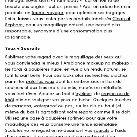
ménage. Soyez aussi « mani-ready »* car en terme de
beauté des ongles, tout est permis ! Puis, on adore les mini-
produits, en
format voyage
, pour optimiser ses bagages.
Enfin, laissez-vous tenter par les produits labellisés
Clean at
Sephora
, pour un maquillage naturel, une beauté plus
responsable, synonyme d’une consommation plus
raisonnable.
Yeux + Sourcils
Sublimez votre regard avec le maquillage des yeux qui
vous conviendra le mieux ! Ambiance makeup no makeup :
les
fards à paupières
nude, en vue d’un rendu naturel, se
font la part belle. Pour des looks plus recherchés, piochez
parmi les
palettes yeux
dont les ombres aux milliers de
couleurs et aux finis mats, satinés, nacrés ou métallisés
vous font rêver. Ajoutez un trait d’
eyeliner
, de
crayon ou de
khôl
afin de souligner vos yeux de biche. Quelques touches
de
mascara
, waterproof ou pas, sur les cils du haut (et
même du bas !) agrandiront votre regard comme il se doit.
Utilisez une
base à paupières
(primer) pour que votre
maquillage des yeux conserve une tenue exemplaire !
Sculptez votre regard en re-dessinant vos
sourcils
à l’aide
d’un crayon, d’un mascara ou d’une ombre et d’un