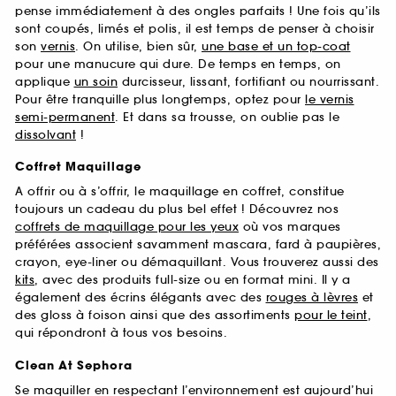
pense immédiatement à des ongles parfaits ! Une fois qu’ils
sont coupés, limés et polis, il est temps de penser à choisir
son
vernis
. On utilise, bien sûr,
une base et un top-coat
pour une manucure qui dure. De temps en temps, on
applique
un soin
durcisseur, lissant, fortifiant ou nourrissant.
Pour être tranquille plus longtemps, optez pour
le vernis
semi-permanent
. Et dans sa trousse, on oublie pas le
dissolvant
!
Coffret Maquillage
A offrir ou à s’offrir, le maquillage en coffret, constitue
toujours un cadeau du plus bel effet ! Découvrez nos
coffrets de maquillage pour les yeux
où vos marques
préférées associent savamment mascara, fard à paupières,
crayon, eye-liner ou démaquillant. Vous trouverez aussi des
kits
, avec des produits full-size ou en format mini. Il y a
également des écrins élégants avec des
rouges à lèvres
et
des gloss à foison ainsi que des assortiments
pour le teint
,
qui répondront à tous vos besoins.
Clean At Sephora
Se maquiller en respectant l’environnement est aujourd’hui