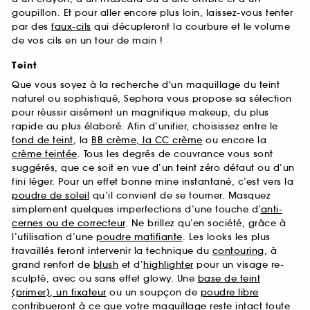
goupillon. Et pour aller encore plus loin, laissez-vous tenter
par des
faux-cils
qui décupleront la courbure et le volume
de vos cils en un tour de main !
Teint
Que vous soyez à la recherche d'un maquillage du teint
naturel ou sophistiqué, Sephora vous propose sa sélection
pour réussir aisément un magnifique makeup, du plus
rapide au plus élaboré. Afin d’unifier, choisissez entre le
fond de teint
, la
BB crème, la CC crème
ou encore la
crème teintée
. Tous les degrés de couvrance vous sont
suggérés, que ce soit en vue d’un teint zéro défaut ou d’un
fini léger. Pour un effet bonne mine instantané, c’est vers la
poudre de soleil
qu’il convient de se tourner. Masquez
simplement quelques imperfections d’une touche d’
anti-
cernes ou de correcteur
. Ne brillez qu’en société, grâce à
l’utilisation d’une
poudre matifiante
. Les looks les plus
travaillés feront intervenir la technique du
contouring
, à
grand renfort de
blush
et d’
highlighter
pour un visage re-
sculpté, avec ou sans effet glowy. Une
base de teint
(primer), un fixateur
ou un soupçon de
poudre libre
contribueront à ce que votre maquillage reste intact toute