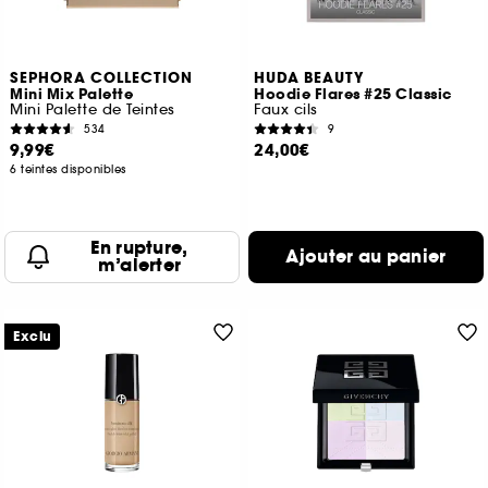
SEPHORA COLLECTION
HUDA BEAUTY
Mini Mix Palette
Hoodie Flares #25 Classic
Mini Palette de Teintes
Faux cils
534
9
9,99€
24,00€
6 teintes disponibles
En rupture,
Ajouter au panier
m’alerter
Exclu