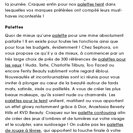
la journée. Craquez enfin pour nos
palettes teint
dans
lesquelles vos marques préférées ont compilé leurs must-
haves incontestés !
Palettes
Quoi de mieux qu’une
palette
pour une mine absolument
parfaite ! Il en existe pour toutes les fonctions ainsi que
pour tous les budgets, évidemment ! Chez Sephora, on
vous propose ce qu’il y a de mieux, à commencer par un
très large choix de près de 300 références de
palettes pour
les yeux
! Huda, Tarte, Charlotte Tilbury, Too Faced ou
encore Fenty Beauty subliment votre regard ébloui.
Nouveautés et incontournables sont ici réunis pour vous
inviter à plonger au cœur de la beauté autour de fards
mats, satinés, irisés ou pailletés. A vous de créer les plus
beaux makeups, qu’ils soient nude ou chamarrés. Les
palettes pour le teint
unifient, matifient ou vous apportent
un effet glowy notamment grâce à Dior, Anastasia Beverly
Hills et KVD Beauty. Craquez sur les
palette contouring
afin
de créer des jeux d’ombres et de lumières sur votre visage
et le sculpter, sans surdosage ! On oublie pas les
palettes
de rouge à lèvres
, qui apportent la touche finale à votre