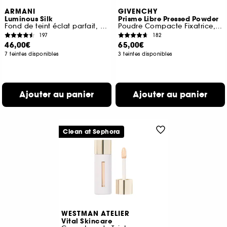
ARMANI
GIVENCHY
Luminous Silk
Prisme Libre Pressed Powder
Fond de teint éclat parfait, fini naturel
Poudre Compacte Fixatrice, Matifiante et Floutante
197
182
46,00€
65,00€
7 teintes disponibles
3 teintes disponibles
Ajouter au panier
Ajouter au panier
Clean at Sephora
WESTMAN ATELIER
Vital Skincare