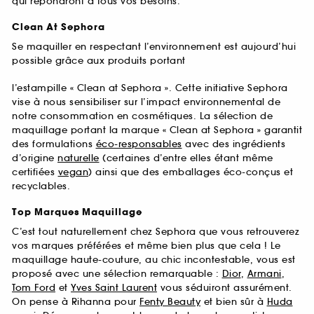
qui répondront à tous vos besoins.
Clean At Sephora
Se maquiller en respectant l’environnement est aujourd’hui
possible grâce aux produits portant
l’estampille « Clean at Sephora ». Cette initiative Sephora
vise à nous sensibiliser sur l’impact environnemental de
notre consommation en cosmétiques. La sélection de
maquillage portant la marque « Clean at Sephora » garantit
des formulations
éco-responsables
avec des ingrédients
d’origine
naturelle
(certaines d’entre elles étant même
certifiées
vegan
) ainsi que des emballages éco-conçus et
recyclables.
Top Marques Maquillage
C’est tout naturellement chez Sephora que vous retrouverez
vos marques préférées et même bien plus que cela ! Le
maquillage haute-couture, au chic incontestable, vous est
proposé avec une sélection remarquable :
Dior
,
Armani
,
Tom Ford
et
Yves Saint Laurent
vous séduiront assurément.
On pense à Rihanna pour
Fenty Beauty
et bien sûr à
Huda