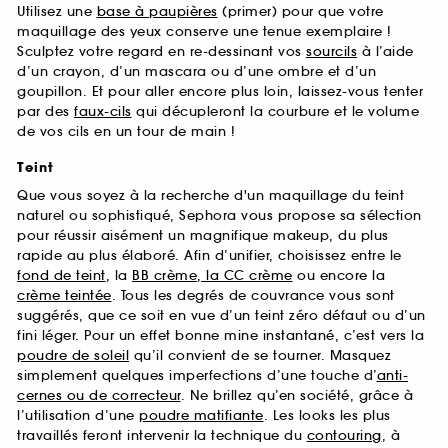
Utilisez une
base à paupières
(primer) pour que votre
maquillage des yeux conserve une tenue exemplaire !
Sculptez votre regard en re-dessinant vos
sourcils
à l’aide
d’un crayon, d’un mascara ou d’une ombre et d’un
goupillon. Et pour aller encore plus loin, laissez-vous tenter
par des
faux-cils
qui décupleront la courbure et le volume
de vos cils en un tour de main !
Teint
Que vous soyez à la recherche d'un maquillage du teint
naturel ou sophistiqué, Sephora vous propose sa sélection
pour réussir aisément un magnifique makeup, du plus
rapide au plus élaboré. Afin d’unifier, choisissez entre le
fond de teint
, la
BB crème, la CC crème
ou encore la
crème teintée
. Tous les degrés de couvrance vous sont
suggérés, que ce soit en vue d’un teint zéro défaut ou d’un
fini léger. Pour un effet bonne mine instantané, c’est vers la
poudre de soleil
qu’il convient de se tourner. Masquez
simplement quelques imperfections d’une touche d’
anti-
cernes ou de correcteur
. Ne brillez qu’en société, grâce à
l’utilisation d’une
poudre matifiante
. Les looks les plus
travaillés feront intervenir la technique du
contouring
, à