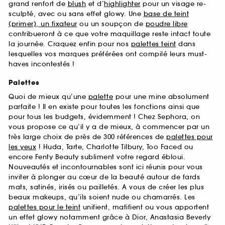
grand renfort de
blush
et d’
highlighter
pour un visage re-
sculpté, avec ou sans effet glowy. Une
base de teint
(primer), un fixateur
ou un soupçon de
poudre libre
contribueront à ce que votre maquillage reste intact toute
la journée. Craquez enfin pour nos
palettes teint
dans
lesquelles vos marques préférées ont compilé leurs must-
haves incontestés !
Palettes
Quoi de mieux qu’une
palette
pour une mine absolument
parfaite ! Il en existe pour toutes les fonctions ainsi que
pour tous les budgets, évidemment ! Chez Sephora, on
vous propose ce qu’il y a de mieux, à commencer par un
très large choix de près de 300 références de
palettes pour
les yeux
! Huda, Tarte, Charlotte Tilbury, Too Faced ou
encore Fenty Beauty subliment votre regard ébloui.
Nouveautés et incontournables sont ici réunis pour vous
inviter à plonger au cœur de la beauté autour de fards
mats, satinés, irisés ou pailletés. A vous de créer les plus
beaux makeups, qu’ils soient nude ou chamarrés. Les
palettes pour le teint
unifient, matifient ou vous apportent
un effet glowy notamment grâce à Dior, Anastasia Beverly