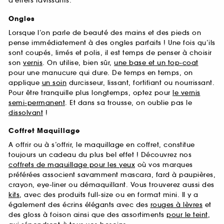
d’effets ravissants.
Ongles
Lorsque l’on parle de beauté des mains et des pieds on
pense immédiatement à des ongles parfaits ! Une fois qu’ils
sont coupés, limés et polis, il est temps de penser à choisir
son
vernis
. On utilise, bien sûr,
une base et un top-coat
pour une manucure qui dure. De temps en temps, on
applique
un soin
durcisseur, lissant, fortifiant ou nourrissant.
Pour être tranquille plus longtemps, optez pour
le vernis
semi-permanent
. Et dans sa trousse, on oublie pas le
dissolvant
!
Coffret Maquillage
A offrir ou à s’offrir, le maquillage en coffret, constitue
toujours un cadeau du plus bel effet ! Découvrez nos
coffrets de maquillage pour les yeux
où vos marques
préférées associent savamment mascara, fard à paupières,
crayon, eye-liner ou démaquillant. Vous trouverez aussi des
kits
, avec des produits full-size ou en format mini. Il y a
également des écrins élégants avec des
rouges à lèvres
et
des gloss à foison ainsi que des assortiments
pour le teint
,