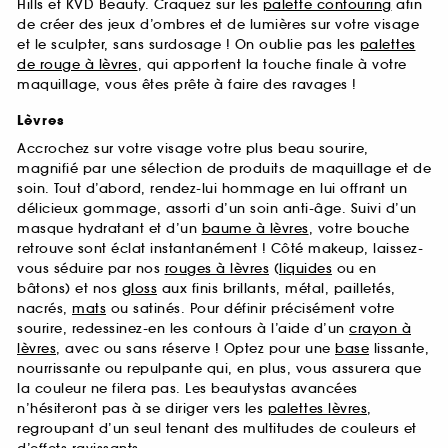
Hills et KVD Beauty. Craquez sur les
palette contouring
afin
de créer des jeux d’ombres et de lumières sur votre visage
et le sculpter, sans surdosage ! On oublie pas les
palettes
de rouge à lèvres
, qui apportent la touche finale à votre
maquillage, vous êtes prête à faire des ravages !
Lèvres
Accrochez sur votre visage votre plus beau sourire,
magnifié par une sélection de produits de maquillage et de
soin. Tout d’abord, rendez-lui hommage en lui offrant un
délicieux gommage, assorti d’un soin anti-âge. Suivi d’un
masque hydratant et d’un
baume à lèvres
, votre bouche
retrouve sont éclat instantanément ! Côté makeup, laissez-
vous séduire par nos
rouges à lèvres
(
liquides
ou en
bâtons) et nos
gloss
aux finis brillants, métal, pailletés,
nacrés,
mats
ou satinés. Pour définir précisément votre
sourire, redessinez-en les contours à l’aide d’un
crayon à
lèvres
, avec ou sans réserve ! Optez pour une
base
lissante,
nourrissante ou repulpante qui, en plus, vous assurera que
la couleur ne filera pas. Les beautystas avancées
n’hésiteront pas à se diriger vers les
palettes lèvres
,
regroupant d’un seul tenant des multitudes de couleurs et