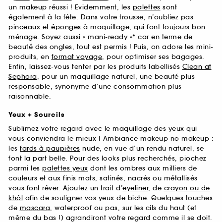
un makeup réussi ! Evidemment, les
palettes
sont
également à la fête. Dans votre trousse, n’oubliez pas
pinceaux et éponges
à maquillage, qui font toujours bon
ménage. Soyez aussi « mani-ready »* car en terme de
beauté des ongles, tout est permis ! Puis, on adore les mini-
produits, en
format voyage
, pour optimiser ses bagages.
Enfin, laissez-vous tenter par les produits labellisés
Clean at
Sephora
, pour un maquillage naturel, une beauté plus
responsable, synonyme d’une consommation plus
raisonnable.
Yeux + Sourcils
Sublimez votre regard avec le maquillage des yeux qui
vous conviendra le mieux ! Ambiance makeup no makeup :
les
fards à paupières
nude, en vue d’un rendu naturel, se
font la part belle. Pour des looks plus recherchés, piochez
parmi les
palettes yeux
dont les ombres aux milliers de
couleurs et aux finis mats, satinés, nacrés ou métallisés
vous font rêver. Ajoutez un trait d’
eyeliner
, de
crayon ou de
khôl
afin de souligner vos yeux de biche. Quelques touches
de
mascara
, waterproof ou pas, sur les cils du haut (et
même du bas !) agrandiront votre regard comme il se doit.