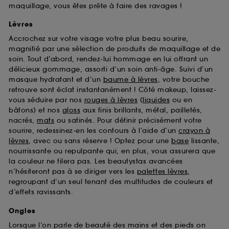
maquillage, vous êtes prête à faire des ravages !
Lèvres
Accrochez sur votre visage votre plus beau sourire,
magnifié par une sélection de produits de maquillage et de
soin. Tout d’abord, rendez-lui hommage en lui offrant un
délicieux gommage, assorti d’un soin anti-âge. Suivi d’un
masque hydratant et d’un
baume à lèvres
, votre bouche
retrouve sont éclat instantanément ! Côté makeup, laissez-
vous séduire par nos
rouges à lèvres
(
liquides
ou en
bâtons) et nos
gloss
aux finis brillants, métal, pailletés,
nacrés,
mats
ou satinés. Pour définir précisément votre
sourire, redessinez-en les contours à l’aide d’un
crayon à
lèvres
, avec ou sans réserve ! Optez pour une
base
lissante,
nourrissante ou repulpante qui, en plus, vous assurera que
la couleur ne filera pas. Les beautystas avancées
n’hésiteront pas à se diriger vers les
palettes lèvres
,
regroupant d’un seul tenant des multitudes de couleurs et
d’effets ravissants.
Ongles
Lorsque l’on parle de beauté des mains et des pieds on