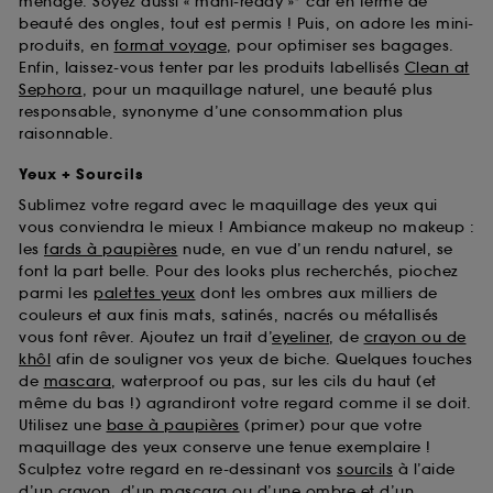
ménage. Soyez aussi « mani-ready »* car en terme de
beauté des ongles, tout est permis ! Puis, on adore les mini-
produits, en
format voyage
, pour optimiser ses bagages.
Enfin, laissez-vous tenter par les produits labellisés
Clean at
Sephora
, pour un maquillage naturel, une beauté plus
responsable, synonyme d’une consommation plus
raisonnable.
Yeux + Sourcils
Sublimez votre regard avec le maquillage des yeux qui
vous conviendra le mieux ! Ambiance makeup no makeup :
les
fards à paupières
nude, en vue d’un rendu naturel, se
font la part belle. Pour des looks plus recherchés, piochez
parmi les
palettes yeux
dont les ombres aux milliers de
couleurs et aux finis mats, satinés, nacrés ou métallisés
vous font rêver. Ajoutez un trait d’
eyeliner
, de
crayon ou de
khôl
afin de souligner vos yeux de biche. Quelques touches
de
mascara
, waterproof ou pas, sur les cils du haut (et
même du bas !) agrandiront votre regard comme il se doit.
Utilisez une
base à paupières
(primer) pour que votre
maquillage des yeux conserve une tenue exemplaire !
Sculptez votre regard en re-dessinant vos
sourcils
à l’aide
d’un crayon, d’un mascara ou d’une ombre et d’un