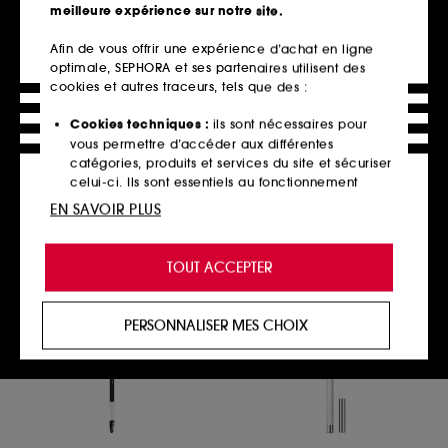
meilleure expérience sur notre site.
Afin de vous offrir une expérience d’achat en ligne
optimale, SEPHORA et ses partenaires utilisent des
MAKEUP BY MARIO
CLINIQUE
Ultra Suede® Lipstick
Take The Day Off™
cookies et autres traceurs, tels que des :
Rouge à lèvres mat
Huile Démaquillante
80
20
Cookies techniques :
ils sont nécessaires pour
34,00€
42,00€
vous permettre d’accéder aux différentes
21,00€
/
100ml
20 teintes disponibles
catégories, produits et services du site et sécuriser
celui-ci. Ils sont essentiels au fonctionnement
technique du site et ne peuvent être désactivés.
EN SAVOIR PLUS
Ajouter au panier
Ajouter au panier
Cookies de personnalisation :
ils nous permettent
de vous offrir une expérience enrichie et
TOUT ACCEPTER
personnalisée en vous recommandant des
produits, des services et des contenus qui
répondent au mieux à vos préférences, et de vous
PERSONNALISER MES CHOIX
proposer des offres promotionnelles adaptées à
votre profil.
Cookies réseaux sociaux et publicité :
ils sont
utilisés pour vous présenter du contenu susceptible
de vous plaire via des publicités, y compris sur des
sites tiers et sur les réseaux sociaux, sur la base