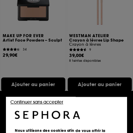
MAKE UP FOR EVER
WESTMAN ATELIER
Artist Face Powders – Sculpt
Crayon à lèvres Lip Shape
Crayon à lèvres
34
9
29,90€
39,00€
8 teintes disponibles
Ajouter au panier
Ajouter au panier
Continuer sans accepter
Nous utilisons des cookies afin de vous offrir la