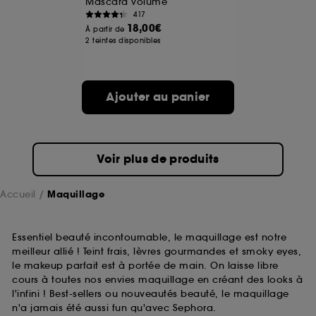
Mascara volume
417
18,00€
A l'exception des cookies techniques, le dépôt et la
À partir de
2 teintes disponibles
lecture de ces traceurs requiert votre accord. Vous
pouvez personnaliser vos choix concernant le dépôt
de ces cookies grâce au bouton "personnaliser mes
choix" ci-dessous ou décider de "tout accepter".
Ajouter au panier
Sephora pourra associer les informations de
navigation collectées par ces Cookies, pour les
finalités acceptées, avec les données personnelles
collectées ou générées lors de votre activité en ligne
ou en magasin. Pour refuser tous les cookies, cliques
Voir plus de produits
sur "continuer sans accepter". Voous pouvez à tout
moment choisir de retirer votrte consentement. Si vous
souhaitez obtenir plus d'information sur les cookies
Accueil
Maquillage
utilisés,
cliquez
ici
.
Essentiel beauté incontournable, le maquillage est notre
meilleur allié ! Teint frais, lèvres gourmandes et smoky eyes,
le makeup parfait est à portée de main. On laisse libre
cours à toutes nos envies maquillage en créant des looks à
l'infini ! Best-sellers ou nouveautés beauté, le maquillage
n'a jamais été aussi fun qu'avec Sephora.