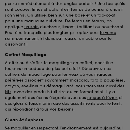
pense immédiatement à des ongles parfaits ! Une fois qu’ils
sont coupés, limés et polis, il est temps de penser à choisir
son
vernis
. On utilise, bien sûr,
une base et un top-coat
pour une manucure qui dure. De temps en temps, on
applique
un soin
durcisseur, lissant, fortifiant ou nourrissant.
Pour être tranquille plus longtemps, optez pour
le vernis
semi-permanent
. Et dans sa trousse, on oublie pas le
dissolvant
!
Coffret Maquillage
A offrir ou à s’offrir, le maquillage en coffret, constitue
toujours un cadeau du plus bel effet ! Découvrez nos
coffrets de maquillage pour les yeux
où vos marques
préférées associent savamment mascara, fard à paupières,
crayon, eye-liner ou démaquillant. Vous trouverez aussi des
kits
, avec des produits full-size ou en format mini. Il y a
également des écrins élégants avec des
rouges à lèvres
et
des gloss à foison ainsi que des assortiments
pour le teint
,
qui répondront à tous vos besoins.
Clean At Sephora
Se maquiller en respectant l’environnement est aujourd’hui