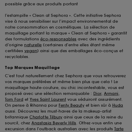
possible grâce aux produits portant
l’estampille « Clean at Sephora ». Cette initiative Sephora
vise à nous sensibiliser sur l’impact environnemental de
notre consommation en cosmétiques. La sélection de
maquillage portant la marque « Clean at Sephora » garantit
des formulations
éco-responsables
avec des ingrédients
d’origine
naturelle
(certaines d’entre elles étant même
certifiées
vegan
) ainsi que des emballages éco-conçus et
recyclables.
Top Marques Maquillage
C’est tout naturellement chez Sephora que vous retrouverez
vos marques préférées et même bien plus que cela ! Le
maquillage haute-couture, au chic incontestable, vous est
proposé avec une sélection remarquable :
Dior
,
Armani
,
Tom Ford
et
Yves Saint Laurent
vous séduiront assurément.
On pense à Rihanna pour
Fenty Beauty
et bien sûr à
Huda
aussi. Découvrez les must-haves de la makeup-artist
britannique
Charlotte Tilbury
ainsi que ceux de la reine du
sourcil, chez
Anastasia Beverly Hills
. Offrez-vous enfin une
excursion dans l’outback australien avec les produits
Tarte