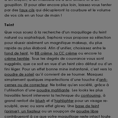
goupillon. Et pour aller encore plus loin, laissez-vous tenter
par des
faux-cils
qui décupleront la courbure et le volume
de vos cils en un tour de main !
Teint
Que vous soyez à la recherche d'un maquillage du teint
naturel ou sophistiqué, Sephora vous propose sa sélection
pour réussir aisément un magnifique makeup, du plus
rapide au plus élaboré. Afin d’unifier, choisissez entre le
fond de teint
, la
BB crème, la CC crème
ou encore la
crème teintée
. Tous les degrés de couvrance vous sont
suggérés, que ce soit en vue d’un teint zéro défaut ou d’un
fini léger. Pour un effet bonne mine instantané, c’est vers la
poudre de soleil
qu’il convient de se tourner. Masquez
simplement quelques imperfections d’une touche d’
anti-
cernes ou de correcteur
. Ne brillez qu’en société, grâce à
l’utilisation d’une
poudre matifiante
. Les looks les plus
travaillés feront intervenir la technique du
contouring
, à
grand renfort de
blush
et d’
highlighter
pour un visage re-
sculpté, avec ou sans effet glowy. Une
base de teint
(primer), un fixateur
ou un soupçon de
poudre libre
contribueront à ce que votre maquillage reste intact toute