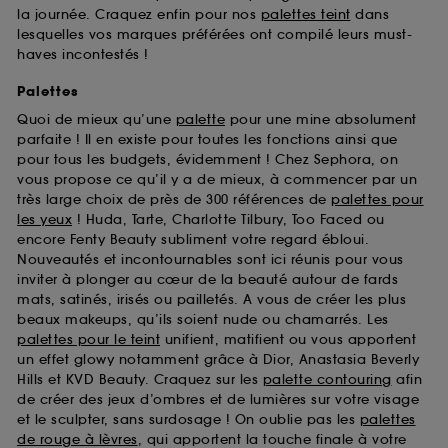
la journée. Craquez enfin pour nos
palettes teint
dans
lesquelles vos marques préférées ont compilé leurs must-
haves incontestés !
Palettes
Quoi de mieux qu’une
palette
pour une mine absolument
parfaite ! Il en existe pour toutes les fonctions ainsi que
pour tous les budgets, évidemment ! Chez Sephora, on
vous propose ce qu’il y a de mieux, à commencer par un
très large choix de près de 300 références de
palettes pour
les yeux
! Huda, Tarte, Charlotte Tilbury, Too Faced ou
encore Fenty Beauty subliment votre regard ébloui.
Nouveautés et incontournables sont ici réunis pour vous
inviter à plonger au cœur de la beauté autour de fards
mats, satinés, irisés ou pailletés. A vous de créer les plus
beaux makeups, qu’ils soient nude ou chamarrés. Les
palettes pour le teint
unifient, matifient ou vous apportent
un effet glowy notamment grâce à Dior, Anastasia Beverly
Hills et KVD Beauty. Craquez sur les
palette contouring
afin
de créer des jeux d’ombres et de lumières sur votre visage
et le sculpter, sans surdosage ! On oublie pas les
palettes
de rouge à lèvres
, qui apportent la touche finale à votre