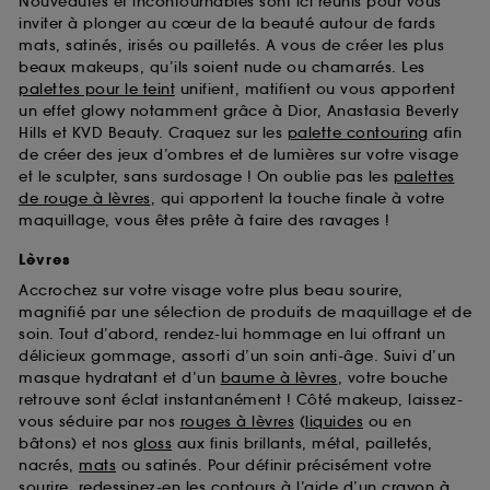
Nouveautés et incontournables sont ici réunis pour vous
d’en améliorer la performance.
inviter à plonger au cœur de la beauté autour de fards
mats, satinés, irisés ou pailletés. A vous de créer les plus
Cookies de sécurisation des paiements en ligne :
beaux makeups, qu’ils soient nude ou chamarrés. Les
ils nous permettent de lutter notamment contre les
fraudes aux moyens de paiement et les
palettes pour le teint
unifient, matifient ou vous apportent
usurpations d’identité.
un effet glowy notamment grâce à Dior, Anastasia Beverly
Hills et KVD Beauty. Craquez sur les
palette contouring
afin
Cookies fonctionnels :
il s’agit de cookies
de créer des jeux d’ombres et de lumières sur votre visage
permettant l’affichage et/ou la fourniture de
et le sculpter, sans surdosage ! On oublie pas les
palettes
certaines fonctionnalités du site, tel que les
de rouge à lèvres
, qui apportent la touche finale à votre
cookies d’authentification qui sont utilisés afin de
maquillage, vous êtes prête à faire des ravages !
vous faire bénéficier de l’authentification
prolongée vous permettant d’accéder à votre
Lèvres
compte lors de votre prochaine visite sur le site
Accrochez sur votre visage votre plus beau sourire,
sans saisir à nouveau votre identifiant et mot de
magnifié par une sélection de produits de maquillage et de
passe.
soin. Tout d’abord, rendez-lui hommage en lui offrant un
délicieux gommage, assorti d’un soin anti-âge. Suivi d’un
masque hydratant et d’un
baume à lèvres
, votre bouche
A l'exception des cookies techniques, le dépôt et la
retrouve sont éclat instantanément ! Côté makeup, laissez-
lecture de ces traceurs requiert votre accord. Vous
vous séduire par nos
rouges à lèvres
(
liquides
ou en
pouvez personnaliser vos choix concernant le dépôt
bâtons) et nos
gloss
aux finis brillants, métal, pailletés,
de ces cookies grâce au bouton "personnaliser mes
nacrés,
mats
ou satinés. Pour définir précisément votre
choix" ci-dessous ou décider de "tout accepter".
sourire, redessinez-en les contours à l’aide d’un
crayon à