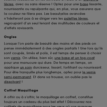
Sephora pourra associer les informations de
lèvres
, avec ou sans réserve ! Optez pour une
base
lissante,
navigation collectées par ces Cookies, pour les
nourrissante ou repulpante qui, en plus, vous assurera que
finalités acceptées, avec les données personnelles
la couleur ne filera pas. Les beautystas avancées
collectées ou générées lors de votre activité en ligne
n’hésiteront pas à se diriger vers les
palettes lèvres
,
ou en magasin. Pour refuser tous les cookies, cliques
regroupant d’un seul tenant des multitudes de couleurs et
sur "continuer sans accepter". Voous pouvez à tout
d’effets ravissants.
moment choisir de retirer votrte consentement. Si vous
souhaitez obtenir plus d'information sur les cookies
Ongles
utilisés,
cliquez
ici
.
Lorsque l’on parle de beauté des mains et des pieds on
pense immédiatement à des ongles parfaits ! Une fois qu’ils
sont coupés, limés et polis, il est temps de penser à choisir
son
vernis
. On utilise, bien sûr,
une base et un top-coat
pour une manucure qui dure. De temps en temps, on
applique
un soin
durcisseur, lissant, fortifiant ou nourrissant.
Pour être tranquille plus longtemps, optez pour
le vernis
semi-permanent
. Et dans sa trousse, on oublie pas le
dissolvant
!
Coffret Maquillage
A offrir ou à s’offrir, le maquillage en coffret, constitue
toujours un cadeau du plus bel effet ! Découvrez nos
coffrets de maquillage pour les yeux
où vos marques