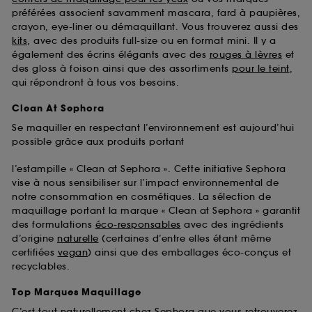
préférées associent savamment mascara, fard à paupières,
crayon, eye-liner ou démaquillant. Vous trouverez aussi des
kits
, avec des produits full-size ou en format mini. Il y a
également des écrins élégants avec des
rouges à lèvres
et
des gloss à foison ainsi que des assortiments
pour le teint
,
qui répondront à tous vos besoins.
Clean At Sephora
Se maquiller en respectant l’environnement est aujourd’hui
possible grâce aux produits portant
l’estampille « Clean at Sephora ». Cette initiative Sephora
vise à nous sensibiliser sur l’impact environnemental de
notre consommation en cosmétiques. La sélection de
maquillage portant la marque « Clean at Sephora » garantit
des formulations
éco-responsables
avec des ingrédients
d’origine
naturelle
(certaines d’entre elles étant même
certifiées
vegan
) ainsi que des emballages éco-conçus et
recyclables.
Top Marques Maquillage
C’est tout naturellement chez Sephora que vous retrouverez