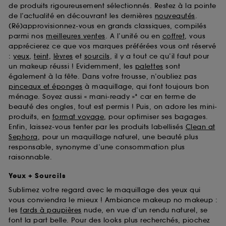
de produits rigoureusement sélectionnés. Restez à la pointe
de l’actualité en découvrant les dernières
nouveautés
.
(Ré)approvisionnez-vous en grands classiques, compilés
parmi nos
meilleures ventes
. A l’unité ou en
coffret
, vous
apprécierez ce que vos marques préférées vous ont réservé
:
yeux
,
teint
,
lèvres
et
sourcils
, il y a tout ce qu’il faut pour
un makeup réussi ! Evidemment, les
palettes
sont
également à la fête. Dans votre trousse, n’oubliez pas
pinceaux et éponges
à maquillage, qui font toujours bon
ménage. Soyez aussi « mani-ready »* car en terme de
beauté des ongles, tout est permis ! Puis, on adore les mini-
produits, en
format voyage
, pour optimiser ses bagages.
Enfin, laissez-vous tenter par les produits labellisés
Clean at
Sephora
, pour un maquillage naturel, une beauté plus
responsable, synonyme d’une consommation plus
raisonnable.
Yeux + Sourcils
Sublimez votre regard avec le maquillage des yeux qui
vous conviendra le mieux ! Ambiance makeup no makeup :
les
fards à paupières
nude, en vue d’un rendu naturel, se
font la part belle. Pour des looks plus recherchés, piochez