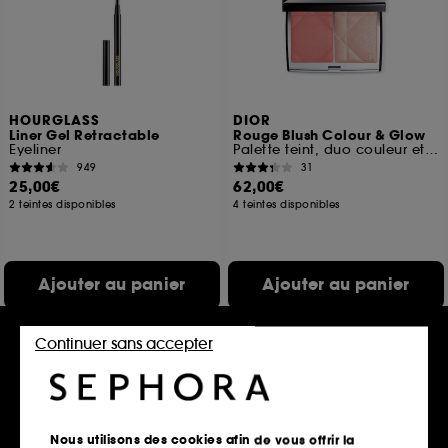
HOURGLASS
DIOR
Liner Gel Retractable
Rouge Blush Colour & Glow
Eyeliner
Palette teint, duo couleur et highlighter
949
31
25,00€
62,00€
2 teintes disponibles
4 teintes disponibles
Ajouter au panier
Ajouter au panier
Continuer sans accepter
Exclu web
Nous utilisons des cookies afin de vous offrir la