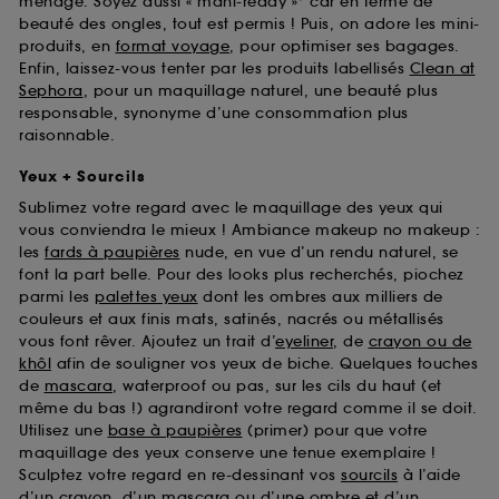
ménage. Soyez aussi « mani-ready »* car en terme de
beauté des ongles, tout est permis ! Puis, on adore les mini-
produits, en
format voyage
, pour optimiser ses bagages.
Enfin, laissez-vous tenter par les produits labellisés
Clean at
Sephora
, pour un maquillage naturel, une beauté plus
responsable, synonyme d’une consommation plus
raisonnable.
Yeux + Sourcils
Sublimez votre regard avec le maquillage des yeux qui
vous conviendra le mieux ! Ambiance makeup no makeup :
les
fards à paupières
nude, en vue d’un rendu naturel, se
font la part belle. Pour des looks plus recherchés, piochez
parmi les
palettes yeux
dont les ombres aux milliers de
couleurs et aux finis mats, satinés, nacrés ou métallisés
vous font rêver. Ajoutez un trait d’
eyeliner
, de
crayon ou de
khôl
afin de souligner vos yeux de biche. Quelques touches
de
mascara
, waterproof ou pas, sur les cils du haut (et
même du bas !) agrandiront votre regard comme il se doit.
Utilisez une
base à paupières
(primer) pour que votre
maquillage des yeux conserve une tenue exemplaire !
Sculptez votre regard en re-dessinant vos
sourcils
à l’aide
d’un crayon, d’un mascara ou d’une ombre et d’un