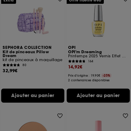
Exclu
Offre fidélité web
SEPHORA COLLECTION
OPI
Kit de pinceaux Pillow
OPI'm Dreaming
Dream
Printemps 2025 Vernis Effet Gel tenue jusqu'à 11 jours
kit de pinceaux à maquillage
164
80
14,92€
32,99€
Prix d'origine : 19,90€
-25%
2 contenances disponibles
Ajouter au panier
Ajouter au panier