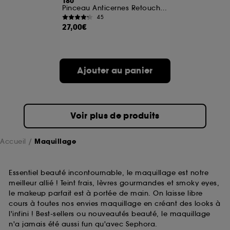
180
Pinceau Anticernes Retouche Instantanée
45
A l'exception des cookies techniques, le dépôt et la
27,00€
lecture de ces traceurs requiert votre accord. Vous
pouvez personnaliser vos choix concernant le dépôt
de ces cookies grâce au bouton "personnaliser mes
choix" ci-dessous ou décider de "tout accepter".
Ajouter au panier
Sephora pourra associer les informations de
navigation collectées par ces Cookies, pour les
finalités acceptées, avec les données personnelles
collectées ou générées lors de votre activité en ligne
ou en magasin. Pour refuser tous les cookies, cliques
Voir plus de produits
sur "continuer sans accepter". Voous pouvez à tout
moment choisir de retirer votrte consentement. Si vous
souhaitez obtenir plus d'information sur les cookies
Accueil
Maquillage
utilisés,
cliquez
ici
.
Essentiel beauté incontournable, le maquillage est notre
meilleur allié ! Teint frais, lèvres gourmandes et smoky eyes,
le makeup parfait est à portée de main. On laisse libre
cours à toutes nos envies maquillage en créant des looks à
l'infini ! Best-sellers ou nouveautés beauté, le maquillage
n'a jamais été aussi fun qu'avec Sephora.