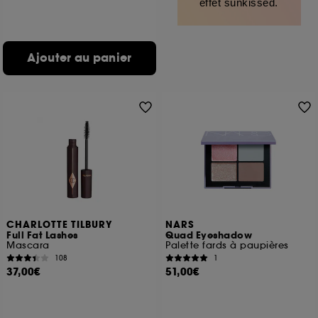
effet sunkissed.
Ajouter au panier
CHARLOTTE TILBURY
NARS
Full Fat Lashes
Quad Eyeshadow
Mascara
Palette fards à paupières
108
1
37,00€
51,00€