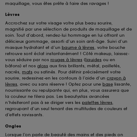
maquillage, vous êtes prête à faire des ravages !
Lèvres
Accrochez sur votre visage votre plus beau sourire,
magnifié par une sélection de produits de maquillage et de
soin. Tout d’abord, rendez-lui hommage en lui offrant un
délicieux gommage, assorti d’un soin anti-âge. Suivi d’un
masque hydratant et d’un
baume à lèvres
, votre bouche
retrouve sont éclat instantanément ! Côté makeup, laissez-
vous séduire par nos
rouges à lèvres
(
liquides
ou en
bâtons) et nos
gloss
aux finis brillants, métal, pailletés,
nacrés,
mats
ou satinés. Pour définir précisément votre
sourire, redessinez-en les contours à l’aide d’un
crayon à
lèvres
, avec ou sans réserve ! Optez pour une
base
lissante,
nourrissante ou repulpante qui, en plus, vous assurera que
la couleur ne filera pas. Les beautystas avancées
n’hésiteront pas à se diriger vers les
palettes lèvres
,
regroupant d’un seul tenant des multitudes de couleurs et
d’effets ravissants.
Ongles
Lorsque l’on parle de beauté des mains et des pieds on