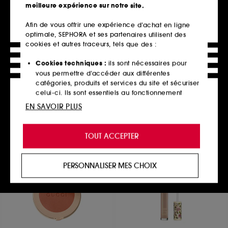
meilleure expérience sur notre site.
Afin de vous offrir une expérience d’achat en ligne
optimale, SEPHORA et ses partenaires utilisent des
LE MINI MACARON
LE MINI MACARON
Le Soft Base Coat -Base
Top Coat
cookies et autres traceurs, tels que des :
protectrice semi-
Vernis De Protection
permanente LED
17
Cookies techniques :
ils sont nécessaires pour
8,90€
14,90€
vous permettre d’accéder aux différentes
catégories, produits et services du site et sécuriser
celui-ci. Ils sont essentiels au fonctionnement
technique du site et ne peuvent être désactivés.
EN SAVOIR PLUS
Ajouter au panier
Ajouter au panier
Cookies de personnalisation :
ils nous permettent
de vous offrir une expérience enrichie et
TOUT ACCEPTER
personnalisée en vous recommandant des
produits, des services et des contenus qui
répondent au mieux à vos préférences, et de vous
PERSONNALISER MES CHOIX
proposer des offres promotionnelles adaptées à
votre profil.
Cookies réseaux sociaux et publicité :
ils sont
utilisés pour vous présenter du contenu susceptible
de vous plaire via des publicités, y compris sur des
sites tiers et sur les réseaux sociaux, sur la base