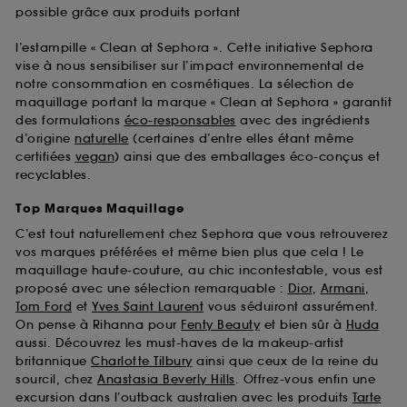
possible grâce aux produits portant
l’estampille « Clean at Sephora ». Cette initiative Sephora
vise à nous sensibiliser sur l’impact environnemental de
notre consommation en cosmétiques. La sélection de
maquillage portant la marque « Clean at Sephora » garantit
des formulations
éco-responsables
avec des ingrédients
d’origine
naturelle
(certaines d’entre elles étant même
certifiées
vegan
) ainsi que des emballages éco-conçus et
recyclables.
Top Marques Maquillage
C’est tout naturellement chez Sephora que vous retrouverez
vos marques préférées et même bien plus que cela ! Le
maquillage haute-couture, au chic incontestable, vous est
proposé avec une sélection remarquable :
Dior
,
Armani
,
Tom Ford
et
Yves Saint Laurent
vous séduiront assurément.
On pense à Rihanna pour
Fenty Beauty
et bien sûr à
Huda
aussi. Découvrez les must-haves de la makeup-artist
britannique
Charlotte Tilbury
ainsi que ceux de la reine du
sourcil, chez
Anastasia Beverly Hills
. Offrez-vous enfin une
excursion dans l’outback australien avec les produits
Tarte