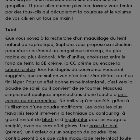
goupillon. Et pour aller encore plus loin, laissez-vous tenter
par des
faux-cils
qui décupleront la courbure et le volume
de vos cils en un tour de main !
Teint
Que vous soyez à la recherche d'un maquillage du teint
naturel ou sophistiqué, Sephora vous propose sa sélection
pour réussir aisément un magnifique makeup, du plus
rapide au plus élaboré. Afin d’unifier, choisissez entre le
fond de teint
, la
BB crème, la CC crème
ou encore la
crème teintée
. Tous les degrés de couvrance vous sont
suggérés, que ce soit en vue d’un teint zéro défaut ou d’un
fini léger. Pour un effet bonne mine instantané, c’est vers la
poudre de soleil
qu’il convient de se tourner. Masquez
simplement quelques imperfections d’une touche d’
anti-
cernes ou de correcteur
. Ne brillez qu’en société, grâce à
l’utilisation d’une
poudre matifiante
. Les looks les plus
travaillés feront intervenir la technique du
contouring
, à
grand renfort de
blush
et d’
highlighter
pour un visage re-
sculpté, avec ou sans effet glowy. Une
base de teint
(primer), un fixateur
ou un soupçon de
poudre libre
contribueront à ce que votre maquillage reste intact toute