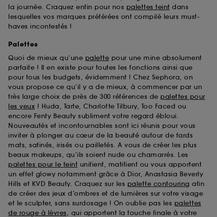
la journée. Craquez enfin pour nos
palettes teint
dans
lesquelles vos marques préférées ont compilé leurs must-
haves incontestés !
Palettes
Quoi de mieux qu’une
palette
pour une mine absolument
parfaite ! Il en existe pour toutes les fonctions ainsi que
pour tous les budgets, évidemment ! Chez Sephora, on
vous propose ce qu’il y a de mieux, à commencer par un
très large choix de près de 300 références de
palettes pour
les yeux
! Huda, Tarte, Charlotte Tilbury, Too Faced ou
encore Fenty Beauty subliment votre regard ébloui.
Nouveautés et incontournables sont ici réunis pour vous
inviter à plonger au cœur de la beauté autour de fards
mats, satinés, irisés ou pailletés. A vous de créer les plus
beaux makeups, qu’ils soient nude ou chamarrés. Les
palettes pour le teint
unifient, matifient ou vous apportent
un effet glowy notamment grâce à Dior, Anastasia Beverly
Hills et KVD Beauty. Craquez sur les
palette contouring
afin
de créer des jeux d’ombres et de lumières sur votre visage
et le sculpter, sans surdosage ! On oublie pas les
palettes
de rouge à lèvres
, qui apportent la touche finale à votre