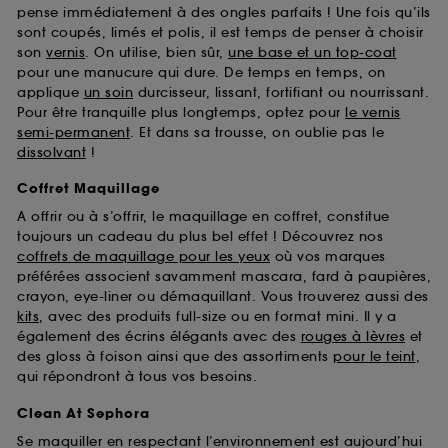
pense immédiatement à des ongles parfaits ! Une fois qu’ils
sont coupés, limés et polis, il est temps de penser à choisir
son
vernis
. On utilise, bien sûr,
une base et un top-coat
pour une manucure qui dure. De temps en temps, on
applique
un soin
durcisseur, lissant, fortifiant ou nourrissant.
Pour être tranquille plus longtemps, optez pour
le vernis
semi-permanent
. Et dans sa trousse, on oublie pas le
dissolvant
!
Coffret Maquillage
A offrir ou à s’offrir, le maquillage en coffret, constitue
toujours un cadeau du plus bel effet ! Découvrez nos
coffrets de maquillage pour les yeux
où vos marques
préférées associent savamment mascara, fard à paupières,
crayon, eye-liner ou démaquillant. Vous trouverez aussi des
kits
, avec des produits full-size ou en format mini. Il y a
également des écrins élégants avec des
rouges à lèvres
et
des gloss à foison ainsi que des assortiments
pour le teint
,
qui répondront à tous vos besoins.
Clean At Sephora
Se maquiller en respectant l’environnement est aujourd’hui