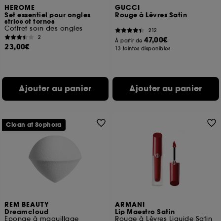
HEROME
GUCCI
Set essentiel pour ongles
Rouge à Lèvres Satin
stries et ternes
Coffret soin des ongles
212
2
47,00€
À partir de
23,00€
13 teintes disponibles
Ajouter au panier
Ajouter au panier
Clean at Sephora
REM BEAUTY
ARMANI
Dreamcloud
Lip Maestro Satin
Éponge à maquillage
Rouge à Lèvres Liquide Satin