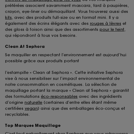
préférées associent savamment mascara, fard à paupières,
crayon, eye-liner ou démaquillant. Vous trouverez aussi des
kits
, avec des produits full-size ou en format mini. Il y a
également des écrins élégants avec des
rouges à lèvres
et
des gloss à foison ainsi que des assortiments
pour le teint
,
qui répondront à tous vos besoins.
Clean At Sephora
Se maquiller en respectant l’environnement est aujourd’hui
possible grâce aux produits portant
l’estampille « Clean at Sephora ». Cette initiative Sephora
vise à nous sensibiliser sur l’impact environnemental de
notre consommation en cosmétiques. La sélection de
maquillage portant la marque « Clean at Sephora » garantit
des formulations
éco-responsables
avec des ingrédients
d’origine
naturelle
(certaines d’entre elles étant même
certifiées
vegan
) ainsi que des emballages éco-conçus et
recyclables.
Top Marques Maquillage
C’est tout naturellement chez Sephora que vous retrouverez