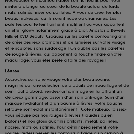
Nouveautés et incontournables sont ici réunis pour vous
d’en améliorer la performance.
inviter à plonger au cœur de la beauté autour de fards
mats, satinés, irisés ou pailletés. A vous de créer les plus
Cookies de sécurisation des paiements en ligne :
beaux makeups, qu’ils soient nude ou chamarrés. Les
ils nous permettent de lutter notamment contre les
fraudes aux moyens de paiement et les
palettes pour le teint
unifient, matifient ou vous apportent
usurpations d’identité.
un effet glowy notamment grâce à Dior, Anastasia Beverly
Hills et KVD Beauty. Craquez sur les
palette contouring
afin
Cookies fonctionnels :
il s’agit de cookies
de créer des jeux d’ombres et de lumières sur votre visage
permettant l’affichage et/ou la fourniture de
et le sculpter, sans surdosage ! On oublie pas les
palettes
certaines fonctionnalités du site, tel que les
de rouge à lèvres
, qui apportent la touche finale à votre
cookies d’authentification qui sont utilisés afin de
maquillage, vous êtes prête à faire des ravages !
vous faire bénéficier de l’authentification
prolongée vous permettant d’accéder à votre
Lèvres
compte lors de votre prochaine visite sur le site
Accrochez sur votre visage votre plus beau sourire,
sans saisir à nouveau votre identifiant et mot de
magnifié par une sélection de produits de maquillage et de
passe.
soin. Tout d’abord, rendez-lui hommage en lui offrant un
délicieux gommage, assorti d’un soin anti-âge. Suivi d’un
masque hydratant et d’un
baume à lèvres
, votre bouche
A l'exception des cookies techniques, le dépôt et la
retrouve sont éclat instantanément ! Côté makeup, laissez-
lecture de ces traceurs requiert votre accord. Vous
vous séduire par nos
rouges à lèvres
(
liquides
ou en
pouvez personnaliser vos choix concernant le dépôt
bâtons) et nos
gloss
aux finis brillants, métal, pailletés,
de ces cookies grâce au bouton "personnaliser mes
nacrés,
mats
ou satinés. Pour définir précisément votre
choix" ci-dessous ou décider de "tout accepter".
sourire, redessinez-en les contours à l’aide d’un
crayon à