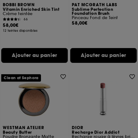
BOBBI BROWN
PAT MCGRATH LABS
Vitamin Enriched Skin Tint
Sublime Perfection
Foundation Brush
Crème teintée
Pinceau Fond de Teint
66
58,00€
58,00€
12 teintes disponibles
Ajouter au panier
Ajouter au panier
Clean at Sephora
WESTMAN ATELIER
DIOR
Beauty Butter
Recharge Dior Addict
Poudre Bronzante Matte
Recharge rouge à lèvres brillant Soin floral hydratant