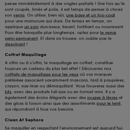
pense immédiatement à des ongles parfaits ! Une fois qu’ils
sont coupés, limés et polis, il est temps de penser à choisir
son
vernis
. On utilise, bien sûr,
une base et un top-coat
pour une manucure qui dure. De temps en temps, on
applique
un soin
durcisseur, lissant, fortifiant ou nourrissant.
Pour être tranquille plus longtemps, optez pour
le vernis
semi-permanent
. Et dans sa trousse, on oublie pas le
dissolvant
!
Coffret Maquillage
A offrir ou à s’offrir, le maquillage en coffret, constitue
toujours un cadeau du plus bel effet ! Découvrez nos
coffrets de maquillage pour les yeux
où vos marques
préférées associent savamment mascara, fard à paupières,
crayon, eye-liner ou démaquillant. Vous trouverez aussi des
kits
, avec des produits full-size ou en format mini. Il y a
également des écrins élégants avec des
rouges à lèvres
et
des gloss à foison ainsi que des assortiments
pour le teint
,
qui répondront à tous vos besoins.
Clean At Sephora
Se maquiller en respectant l’environnement est aujourd’hui