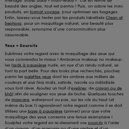
ménage. Soyez aussi « mani-ready »* car en terme de
beauté des ongles, tout est permis ! Puis, on adore les mini-
produits, en
format voyage
, pour optimiser ses bagages.
Enfin, laissez-vous tenter par les produits labellisés
Clean at
Sephora
, pour un maquillage naturel, une beauté plus
responsable, synonyme d’une consommation plus
raisonnable.
Yeux + Sourcils
Sublimez votre regard avec le maquillage des yeux qui
vous conviendra le mieux ! Ambiance makeup no makeup :
les
fards à paupières
nude, en vue d’un rendu naturel, se
font la part belle. Pour des looks plus recherchés, piochez
parmi les
palettes yeux
dont les ombres aux milliers de
couleurs et aux finis mats, satinés, nacrés ou métallisés
vous font rêver. Ajoutez un trait d’
eyeliner
, de
crayon ou de
khôl
afin de souligner vos yeux de biche. Quelques touches
de
mascara
, waterproof ou pas, sur les cils du haut (et
même du bas !) agrandiront votre regard comme il se doit.
Utilisez une
base à paupières
(primer) pour que votre
maquillage des yeux conserve une tenue exemplaire !
Sculptez votre regard en re-dessinant vos
sourcils
à l’aide
d’un crayon, d’un mascara ou d’une ombre et d’un