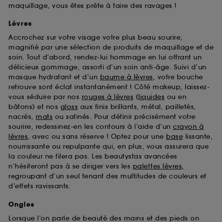
maquillage, vous êtes prête à faire des ravages !
Lèvres
Accrochez sur votre visage votre plus beau sourire,
magnifié par une sélection de produits de maquillage et de
soin. Tout d’abord, rendez-lui hommage en lui offrant un
délicieux gommage, assorti d’un soin anti-âge. Suivi d’un
masque hydratant et d’un
baume à lèvres
, votre bouche
retrouve sont éclat instantanément ! Côté makeup, laissez-
vous séduire par nos
rouges à lèvres
(
liquides
ou en
bâtons) et nos
gloss
aux finis brillants, métal, pailletés,
nacrés,
mats
ou satinés. Pour définir précisément votre
sourire, redessinez-en les contours à l’aide d’un
crayon à
lèvres
, avec ou sans réserve ! Optez pour une
base
lissante,
nourrissante ou repulpante qui, en plus, vous assurera que
la couleur ne filera pas. Les beautystas avancées
n’hésiteront pas à se diriger vers les
palettes lèvres
,
regroupant d’un seul tenant des multitudes de couleurs et
d’effets ravissants.
Ongles
Lorsque l’on parle de beauté des mains et des pieds on