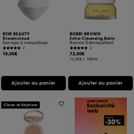
REM BEAUTY
BOBBI BROWN
Dreamcloud
Extra Cleansing Balm
Éponge à maquillage
Baume Démaquillant
2
2
18,00€
72,00€
72,00€
/
100ml
Ajouter au panier
Ajouter au panier
Clean at Sephora