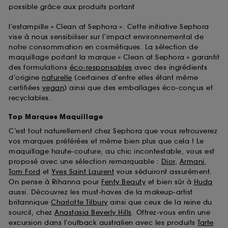
possible grâce aux produits portant
l’estampille « Clean at Sephora ». Cette initiative Sephora
vise à nous sensibiliser sur l’impact environnemental de
notre consommation en cosmétiques. La sélection de
maquillage portant la marque « Clean at Sephora » garantit
des formulations
éco-responsables
avec des ingrédients
d’origine
naturelle
(certaines d’entre elles étant même
certifiées
vegan
) ainsi que des emballages éco-conçus et
recyclables.
Top Marques Maquillage
C’est tout naturellement chez Sephora que vous retrouverez
vos marques préférées et même bien plus que cela ! Le
maquillage haute-couture, au chic incontestable, vous est
proposé avec une sélection remarquable :
Dior
,
Armani
,
Tom Ford
et
Yves Saint Laurent
vous séduiront assurément.
On pense à Rihanna pour
Fenty Beauty
et bien sûr à
Huda
aussi. Découvrez les must-haves de la makeup-artist
britannique
Charlotte Tilbury
ainsi que ceux de la reine du
sourcil, chez
Anastasia Beverly Hills
. Offrez-vous enfin une
excursion dans l’outback australien avec les produits
Tarte