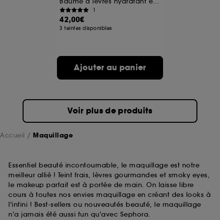
Baume à lèvres hydratant et repulpant
1
42,00€
A l'exception des cookies techniques, le dépôt et la
3 teintes disponibles
lecture de ces traceurs requiert votre accord. Vous
pouvez personnaliser vos choix concernant le dépôt
de ces cookies grâce au bouton "personnaliser mes
choix" ci-dessous ou décider de "tout accepter".
Ajouter au panier
Sephora pourra associer les informations de
navigation collectées par ces Cookies, pour les
finalités acceptées, avec les données personnelles
collectées ou générées lors de votre activité en ligne
ou en magasin. Pour refuser tous les cookies, cliques
Voir plus de produits
sur "continuer sans accepter". Voous pouvez à tout
moment choisir de retirer votrte consentement. Si vous
souhaitez obtenir plus d'information sur les cookies
Accueil
Maquillage
utilisés,
cliquez
ici
.
Essentiel beauté incontournable, le maquillage est notre
meilleur allié ! Teint frais, lèvres gourmandes et smoky eyes,
le makeup parfait est à portée de main. On laisse libre
cours à toutes nos envies maquillage en créant des looks à
l'infini ! Best-sellers ou nouveautés beauté, le maquillage
n'a jamais été aussi fun qu'avec Sephora.