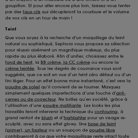
goupillon. Et pour aller encore plus loin, laissez-vous tenter
par des
faux-cils
qui décupleront la courbure et le volume
de vos cils en un tour de main !
Teint
Que vous soyez à la recherche d'un maquillage du teint
naturel ou sophistiqué, Sephora vous propose sa sélection
pour réussir aisément un magnifique makeup, du plus
rapide au plus élaboré. Afin d’unifier, choisissez entre le
fond de teint
, la
BB crème, la CC crème
ou encore la
crème teintée
. Tous les degrés de couvrance vous sont
suggérés, que ce soit en vue d’un teint zéro défaut ou d’un
fini léger. Pour un effet bonne mine instantané, c’est vers la
poudre de soleil
qu’il convient de se tourner. Masquez
simplement quelques imperfections d’une touche d’
anti-
cernes ou de correcteur
. Ne brillez qu’en société, grâce à
l’utilisation d’une
poudre matifiante
. Les looks les plus
travaillés feront intervenir la technique du
contouring
, à
grand renfort de
blush
et d’
highlighter
pour un visage re-
sculpté, avec ou sans effet glowy. Une
base de teint
(primer), un fixateur
ou un soupçon de
poudre libre
contribueront à ce que votre maquillage reste intact toute