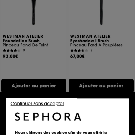
WESTMAN ATELIER
WESTMAN ATELIER
Foundation Brush
Eyeshadow I Brush
Pinceau Fond De Teint
Pinceau Fard À Paupières
9
7
93,00€
67,00€
Ajouter au panier
Ajouter au panier
Continuer sans accepter
Clean at Sephora
Exclu
Nous utilisons des cookies afin de vous offrir la