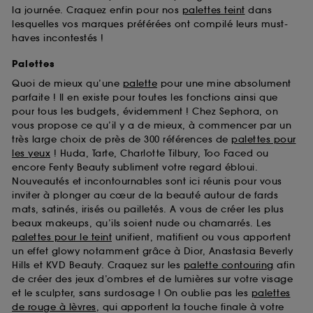
la journée. Craquez enfin pour nos
palettes teint
dans
lesquelles vos marques préférées ont compilé leurs must-
haves incontestés !
Palettes
Quoi de mieux qu’une
palette
pour une mine absolument
parfaite ! Il en existe pour toutes les fonctions ainsi que
pour tous les budgets, évidemment ! Chez Sephora, on
vous propose ce qu’il y a de mieux, à commencer par un
très large choix de près de 300 références de
palettes pour
les yeux
! Huda, Tarte, Charlotte Tilbury, Too Faced ou
encore Fenty Beauty subliment votre regard ébloui.
Nouveautés et incontournables sont ici réunis pour vous
inviter à plonger au cœur de la beauté autour de fards
mats, satinés, irisés ou pailletés. A vous de créer les plus
beaux makeups, qu’ils soient nude ou chamarrés. Les
palettes pour le teint
unifient, matifient ou vous apportent
un effet glowy notamment grâce à Dior, Anastasia Beverly
Hills et KVD Beauty. Craquez sur les
palette contouring
afin
de créer des jeux d’ombres et de lumières sur votre visage
et le sculpter, sans surdosage ! On oublie pas les
palettes
de rouge à lèvres
, qui apportent la touche finale à votre