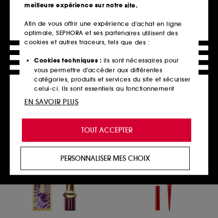
meilleure expérience sur notre site.
Afin de vous offrir une expérience d’achat en ligne
optimale, SEPHORA et ses partenaires utilisent des
DRUNK ELEPHANT
PAT MCGRATH LABS
Lippe Balm
Skin Fetish Sublime
cookies et autres traceurs, tels que des :
Perfection
Baume à Lèvres Repulpant
Pinceau poudre
2204
Cookies techniques :
ils sont nécessaires pour
18
23,00€
vous permettre d’accéder aux différentes
68,00€
catégories, produits et services du site et sécuriser
celui-ci. Ils sont essentiels au fonctionnement
technique du site et ne peuvent être désactivés.
EN SAVOIR PLUS
Ajouter au panier
Ajouter au panier
Cookies de personnalisation :
ils nous permettent
de vous offrir une expérience enrichie et
TOUT ACCEPTER
personnalisée en vous recommandant des
produits, des services et des contenus qui
répondent au mieux à vos préférences, et de vous
PERSONNALISER MES CHOIX
proposer des offres promotionnelles adaptées à
votre profil.
Cookies réseaux sociaux et publicité :
ils sont
utilisés pour vous présenter du contenu susceptible
de vous plaire via des publicités, y compris sur des
sites tiers et sur les réseaux sociaux, sur la base