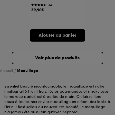
34
29,90€
A l'exception des cookies techniques, le dépôt et la
lecture de ces traceurs requiert votre accord. Vous
pouvez personnaliser vos choix concernant le dépôt
de ces cookies grâce au bouton "personnaliser mes
choix" ci-dessous ou décider de "tout accepter".
Ajouter au panier
Sephora pourra associer les informations de
navigation collectées par ces Cookies, pour les
finalités acceptées, avec les données personnelles
collectées ou générées lors de votre activité en ligne
ou en magasin. Pour refuser tous les cookies, cliques
Voir plus de produits
sur "continuer sans accepter". Voous pouvez à tout
moment choisir de retirer votrte consentement. Si vous
souhaitez obtenir plus d'information sur les cookies
Accueil
Maquillage
utilisés,
cliquez
ici
.
Essentiel beauté incontournable, le maquillage est notre
meilleur allié ! Teint frais, lèvres gourmandes et smoky eyes,
le makeup parfait est à portée de main. On laisse libre
cours à toutes nos envies maquillage en créant des looks à
l'infini ! Best-sellers ou nouveautés beauté, le maquillage
n'a jamais été aussi fun qu'avec Sephora.