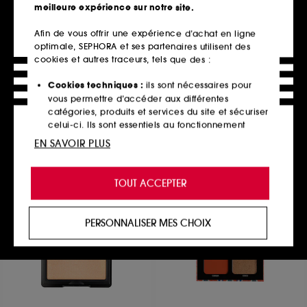
meilleure expérience sur notre site.
Afin de vous offrir une expérience d’achat en ligne
optimale, SEPHORA et ses partenaires utilisent des
TARTE
AVENE
Maneater Satin Blush Cheek
Cold Cream Nutrition
cookies et autres traceurs, tels que des :
Plump
Stick lèvres nourrissant
Blush
38
Cookies techniques :
ils sont nécessaires pour
31
6,50€
vous permettre d’accéder aux différentes
32,00€
catégories, produits et services du site et sécuriser
2 teintes disponibles
celui-ci. Ils sont essentiels au fonctionnement
technique du site et ne peuvent être désactivés.
EN SAVOIR PLUS
Ajouter au panier
Ajouter au panier
Cookies de personnalisation :
ils nous permettent
de vous offrir une expérience enrichie et
TOUT ACCEPTER
personnalisée en vous recommandant des
produits, des services et des contenus qui
Exclu
répondent au mieux à vos préférences, et de vous
PERSONNALISER MES CHOIX
proposer des offres promotionnelles adaptées à
votre profil.
Cookies réseaux sociaux et publicité :
ils sont
utilisés pour vous présenter du contenu susceptible
de vous plaire via des publicités, y compris sur des
sites tiers et sur les réseaux sociaux, sur la base