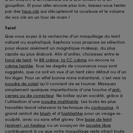
goupillon. Et pour aller encore plus loin, laissez-vous tenter
par des
faux-cils
qui décupleront la courbure et le volume
de vos cils en un tour de main !
Teint
Que vous soyez à la recherche d'un maquillage du teint
naturel ou sophistiqué, Sephora vous propose sa sélection
pour réussir aisément un magnifique makeup, du plus
rapide au plus élaboré. Afin d’unifier, choisissez entre le
fond de teint
, la
BB crème, la CC crème
ou encore la
crème teintée
. Tous les degrés de couvrance vous sont
suggérés, que ce soit en vue d’un teint zéro défaut ou d’un
fini léger. Pour un effet bonne mine instantané, c’est vers la
poudre de soleil
qu’il convient de se tourner. Masquez
simplement quelques imperfections d’une touche d’
anti-
cernes ou de correcteur
. Ne brillez qu’en société, grâce à
l’utilisation d’une
poudre matifiante
. Les looks les plus
travaillés feront intervenir la technique du
contouring
, à
grand renfort de
blush
et d’
highlighter
pour un visage re-
sculpté, avec ou sans effet glowy. Une
base de teint
(primer), un fixateur
ou un soupçon de
poudre libre
contribueront à ce que votre maquillage reste intact toute