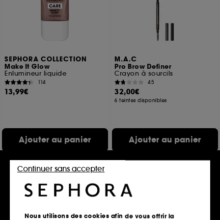
SEPHORA COLLECTION
M.A.C
Make It Glow
Pro Brow Definer
Enlumineur liquide
Crayon à sourcils
114
45
13,99€
32,00€
6 teintes disponibles
Ajouter au panier
Ajouter au panier
Continuer sans accepter
Nous utilisons des cookies afin de vous offrir la