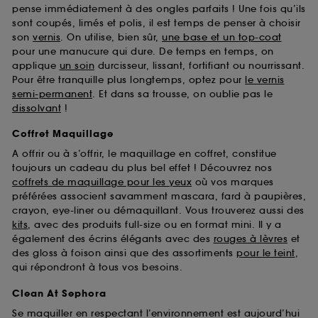
pense immédiatement à des ongles parfaits ! Une fois qu’ils
sont coupés, limés et polis, il est temps de penser à choisir
son
vernis
. On utilise, bien sûr,
une base et un top-coat
pour une manucure qui dure. De temps en temps, on
applique
un soin
durcisseur, lissant, fortifiant ou nourrissant.
Pour être tranquille plus longtemps, optez pour
le vernis
semi-permanent
. Et dans sa trousse, on oublie pas le
dissolvant
!
Coffret Maquillage
A offrir ou à s’offrir, le maquillage en coffret, constitue
toujours un cadeau du plus bel effet ! Découvrez nos
coffrets de maquillage pour les yeux
où vos marques
préférées associent savamment mascara, fard à paupières,
crayon, eye-liner ou démaquillant. Vous trouverez aussi des
kits
, avec des produits full-size ou en format mini. Il y a
également des écrins élégants avec des
rouges à lèvres
et
des gloss à foison ainsi que des assortiments
pour le teint
,
qui répondront à tous vos besoins.
Clean At Sephora
Se maquiller en respectant l’environnement est aujourd’hui