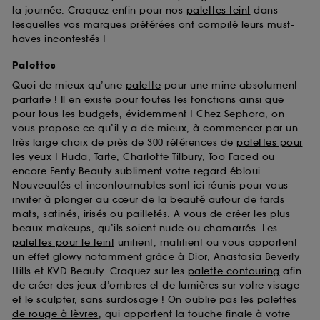
la journée. Craquez enfin pour nos
palettes teint
dans
lesquelles vos marques préférées ont compilé leurs must-
haves incontestés !
Palettes
Quoi de mieux qu’une
palette
pour une mine absolument
parfaite ! Il en existe pour toutes les fonctions ainsi que
pour tous les budgets, évidemment ! Chez Sephora, on
vous propose ce qu’il y a de mieux, à commencer par un
très large choix de près de 300 références de
palettes pour
les yeux
! Huda, Tarte, Charlotte Tilbury, Too Faced ou
encore Fenty Beauty subliment votre regard ébloui.
Nouveautés et incontournables sont ici réunis pour vous
inviter à plonger au cœur de la beauté autour de fards
mats, satinés, irisés ou pailletés. A vous de créer les plus
beaux makeups, qu’ils soient nude ou chamarrés. Les
palettes pour le teint
unifient, matifient ou vous apportent
un effet glowy notamment grâce à Dior, Anastasia Beverly
Hills et KVD Beauty. Craquez sur les
palette contouring
afin
de créer des jeux d’ombres et de lumières sur votre visage
et le sculpter, sans surdosage ! On oublie pas les
palettes
de rouge à lèvres
, qui apportent la touche finale à votre