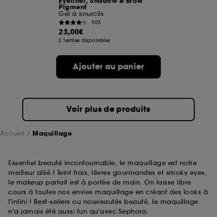
Eyeliner, Shadow & Brow
Pigment
Gel à sourcils
A l'exception des cookies techniques, le dépôt et la
503
lecture de ces traceurs requiert votre accord. Vous
23,00€
pouvez personnaliser vos choix concernant le dépôt
2 teintes disponibles
de ces cookies grâce au bouton "personnaliser mes
choix" ci-dessous ou décider de "tout accepter".
Ajouter au panier
Sephora pourra associer les informations de
navigation collectées par ces Cookies, pour les
finalités acceptées, avec les données personnelles
collectées ou générées lors de votre activité en ligne
ou en magasin. Pour refuser tous les cookies, cliques
Voir plus de produits
sur "continuer sans accepter". Voous pouvez à tout
moment choisir de retirer votrte consentement. Si vous
souhaitez obtenir plus d'information sur les cookies
Accueil
Maquillage
utilisés,
cliquez
ici
.
Essentiel beauté incontournable, le maquillage est notre
meilleur allié ! Teint frais, lèvres gourmandes et smoky eyes,
le makeup parfait est à portée de main. On laisse libre
cours à toutes nos envies maquillage en créant des looks à
l'infini ! Best-sellers ou nouveautés beauté, le maquillage
n'a jamais été aussi fun qu'avec Sephora.