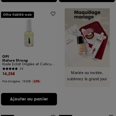
Offre fidélité web
OPI
Nature Strong
Huile Eclat Ongles et Cuticules Booster d'humeur
23
Mariée ou invitée,
14,25€
sublimez le grand jour
Prix d'origine : 19,00€
-25%
Ajouter au panier