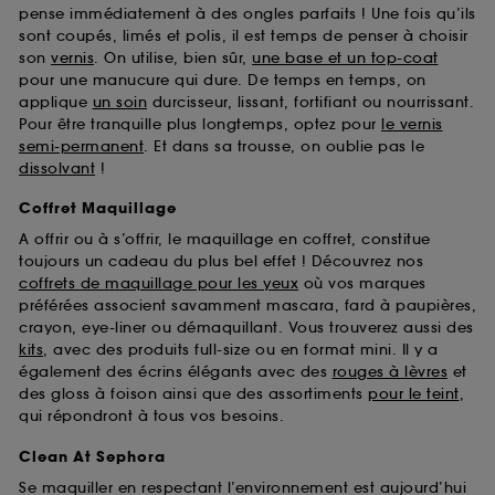
pense immédiatement à des ongles parfaits ! Une fois qu’ils
sont coupés, limés et polis, il est temps de penser à choisir
son
vernis
. On utilise, bien sûr,
une base et un top-coat
pour une manucure qui dure. De temps en temps, on
applique
un soin
durcisseur, lissant, fortifiant ou nourrissant.
Pour être tranquille plus longtemps, optez pour
le vernis
semi-permanent
. Et dans sa trousse, on oublie pas le
dissolvant
!
Coffret Maquillage
A offrir ou à s’offrir, le maquillage en coffret, constitue
toujours un cadeau du plus bel effet ! Découvrez nos
coffrets de maquillage pour les yeux
où vos marques
préférées associent savamment mascara, fard à paupières,
crayon, eye-liner ou démaquillant. Vous trouverez aussi des
kits
, avec des produits full-size ou en format mini. Il y a
également des écrins élégants avec des
rouges à lèvres
et
des gloss à foison ainsi que des assortiments
pour le teint
,
qui répondront à tous vos besoins.
Clean At Sephora
Se maquiller en respectant l’environnement est aujourd’hui