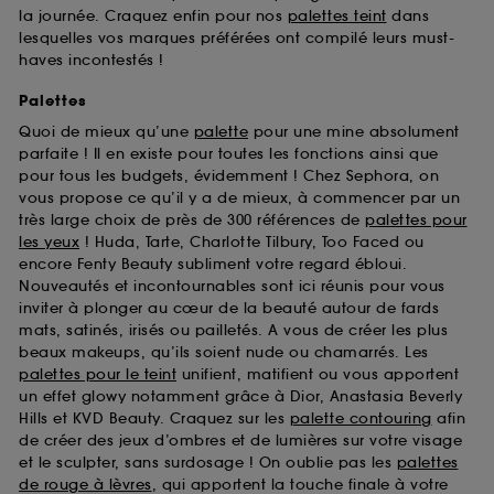
la journée. Craquez enfin pour nos
palettes teint
dans
lesquelles vos marques préférées ont compilé leurs must-
haves incontestés !
Palettes
Quoi de mieux qu’une
palette
pour une mine absolument
parfaite ! Il en existe pour toutes les fonctions ainsi que
pour tous les budgets, évidemment ! Chez Sephora, on
vous propose ce qu’il y a de mieux, à commencer par un
très large choix de près de 300 références de
palettes pour
les yeux
! Huda, Tarte, Charlotte Tilbury, Too Faced ou
encore Fenty Beauty subliment votre regard ébloui.
Nouveautés et incontournables sont ici réunis pour vous
inviter à plonger au cœur de la beauté autour de fards
mats, satinés, irisés ou pailletés. A vous de créer les plus
beaux makeups, qu’ils soient nude ou chamarrés. Les
palettes pour le teint
unifient, matifient ou vous apportent
un effet glowy notamment grâce à Dior, Anastasia Beverly
Hills et KVD Beauty. Craquez sur les
palette contouring
afin
de créer des jeux d’ombres et de lumières sur votre visage
et le sculpter, sans surdosage ! On oublie pas les
palettes
de rouge à lèvres
, qui apportent la touche finale à votre