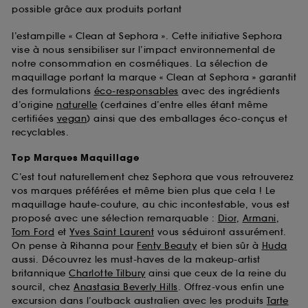
possible grâce aux produits portant
l’estampille « Clean at Sephora ». Cette initiative Sephora
vise à nous sensibiliser sur l’impact environnemental de
notre consommation en cosmétiques. La sélection de
maquillage portant la marque « Clean at Sephora » garantit
des formulations
éco-responsables
avec des ingrédients
d’origine
naturelle
(certaines d’entre elles étant même
certifiées
vegan
) ainsi que des emballages éco-conçus et
recyclables.
Top Marques Maquillage
C’est tout naturellement chez Sephora que vous retrouverez
vos marques préférées et même bien plus que cela ! Le
maquillage haute-couture, au chic incontestable, vous est
proposé avec une sélection remarquable :
Dior
,
Armani
,
Tom Ford
et
Yves Saint Laurent
vous séduiront assurément.
On pense à Rihanna pour
Fenty Beauty
et bien sûr à
Huda
aussi. Découvrez les must-haves de la makeup-artist
britannique
Charlotte Tilbury
ainsi que ceux de la reine du
sourcil, chez
Anastasia Beverly Hills
. Offrez-vous enfin une
excursion dans l’outback australien avec les produits
Tarte