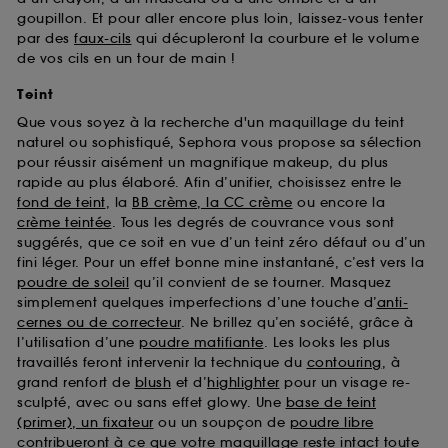
goupillon. Et pour aller encore plus loin, laissez-vous tenter
par des
faux-cils
qui décupleront la courbure et le volume
de vos cils en un tour de main !
Teint
Que vous soyez à la recherche d'un maquillage du teint
naturel ou sophistiqué, Sephora vous propose sa sélection
pour réussir aisément un magnifique makeup, du plus
rapide au plus élaboré. Afin d’unifier, choisissez entre le
fond de teint
, la
BB crème, la CC crème
ou encore la
crème teintée
. Tous les degrés de couvrance vous sont
suggérés, que ce soit en vue d’un teint zéro défaut ou d’un
fini léger. Pour un effet bonne mine instantané, c’est vers la
poudre de soleil
qu’il convient de se tourner. Masquez
simplement quelques imperfections d’une touche d’
anti-
cernes ou de correcteur
. Ne brillez qu’en société, grâce à
l’utilisation d’une
poudre matifiante
. Les looks les plus
travaillés feront intervenir la technique du
contouring
, à
grand renfort de
blush
et d’
highlighter
pour un visage re-
sculpté, avec ou sans effet glowy. Une
base de teint
(primer), un fixateur
ou un soupçon de
poudre libre
contribueront à ce que votre maquillage reste intact toute