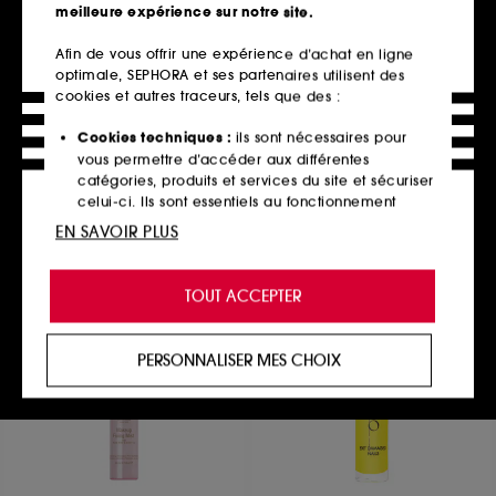
meilleure expérience sur notre site.
Afin de vous offrir une expérience d’achat en ligne
optimale, SEPHORA et ses partenaires utilisent des
OPI
BENEFIT COSMETICS
Trip to the Brite Side
Dandelion Twinkle
cookies et autres traceurs, tels que des :
Vernis à ongles classique tenue jusqu'à 7 jours
Highlighter Format Mini
1
1663
Cookies techniques :
ils sont nécessaires pour
13,50€
23,00€
vous permettre d’accéder aux différentes
catégories, produits et services du site et sécuriser
Prix d'origine : 18,00€
-25%
celui-ci. Ils sont essentiels au fonctionnement
13 teintes disponibles
technique du site et ne peuvent être désactivés.
EN SAVOIR PLUS
Ajouter au panier
Ajouter au panier
Cookies de personnalisation :
ils nous permettent
de vous offrir une expérience enrichie et
TOUT ACCEPTER
personnalisée en vous recommandant des
produits, des services et des contenus qui
répondent au mieux à vos préférences, et de vous
PERSONNALISER MES CHOIX
proposer des offres promotionnelles adaptées à
votre profil.
Cookies réseaux sociaux et publicité :
ils sont
utilisés pour vous présenter du contenu susceptible
de vous plaire via des publicités, y compris sur des
sites tiers et sur les réseaux sociaux, sur la base