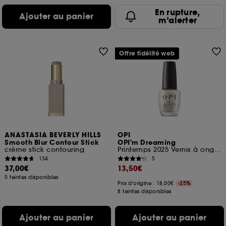
En rupture,
Ajouter au panier
m’alerter
Offre fidélité web
ANASTASIA BEVERLY HILLS
OPI
Smooth Blur Contour Stick
OPI'm Dreaming
crème stick contouring
Printemps 2025 Vernis à ongles classique tenue jusqu'à 7 jours
134
5
37,00€
13,50€
5 teintes disponibles
Prix d'origine : 18,00€
-25%
8 teintes disponibles
Ajouter au panier
Ajouter au panier