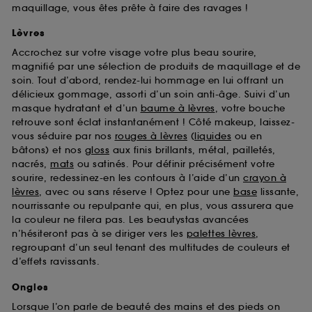
maquillage, vous êtes prête à faire des ravages !
Lèvres
Accrochez sur votre visage votre plus beau sourire,
magnifié par une sélection de produits de maquillage et de
soin. Tout d’abord, rendez-lui hommage en lui offrant un
délicieux gommage, assorti d’un soin anti-âge. Suivi d’un
masque hydratant et d’un
baume à lèvres
, votre bouche
retrouve sont éclat instantanément ! Côté makeup, laissez-
vous séduire par nos
rouges à lèvres
(
liquides
ou en
bâtons) et nos
gloss
aux finis brillants, métal, pailletés,
nacrés,
mats
ou satinés. Pour définir précisément votre
sourire, redessinez-en les contours à l’aide d’un
crayon à
lèvres
, avec ou sans réserve ! Optez pour une
base
lissante,
nourrissante ou repulpante qui, en plus, vous assurera que
la couleur ne filera pas. Les beautystas avancées
n’hésiteront pas à se diriger vers les
palettes lèvres
,
regroupant d’un seul tenant des multitudes de couleurs et
d’effets ravissants.
Ongles
Lorsque l’on parle de beauté des mains et des pieds on