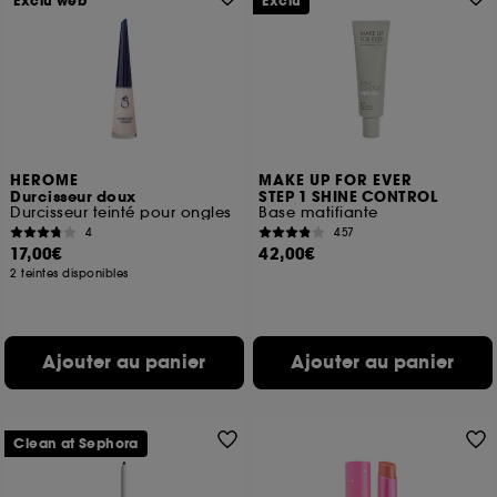
Exclu web
Exclu
HEROME
MAKE UP FOR EVER
Durcisseur doux
STEP 1 SHINE CONTROL
Durcisseur teinté pour ongles
Base matifiante
4
457
17,00€
42,00€
2 teintes disponibles
Ajouter au panier
Ajouter au panier
Clean at Sephora