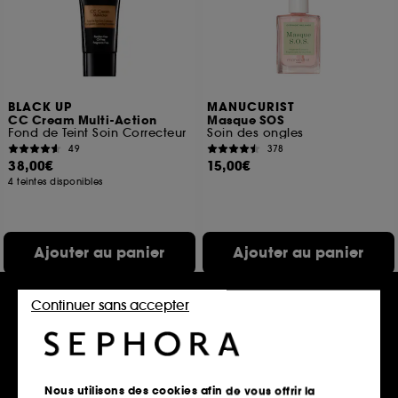
BLACK UP
MANUCURIST
CC Cream Multi-Action
Masque SOS
Fond de Teint Soin Correcteur
Soin des ongles
49
378
38,00€
15,00€
4 teintes disponibles
Ajouter au panier
Ajouter au panier
Continuer sans accepter
Offre fidélité web
Nous utilisons des cookies afin de vous offrir la