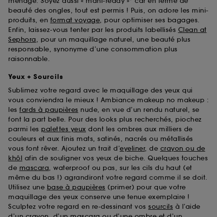
ménage. Soyez aussi « mani-ready »* car en terme de
beauté des ongles, tout est permis ! Puis, on adore les mini-
produits, en
format voyage
, pour optimiser ses bagages.
Enfin, laissez-vous tenter par les produits labellisés
Clean at
Sephora
, pour un maquillage naturel, une beauté plus
responsable, synonyme d’une consommation plus
raisonnable.
Yeux + Sourcils
Sublimez votre regard avec le maquillage des yeux qui
vous conviendra le mieux ! Ambiance makeup no makeup :
les
fards à paupières
nude, en vue d’un rendu naturel, se
font la part belle. Pour des looks plus recherchés, piochez
parmi les
palettes yeux
dont les ombres aux milliers de
couleurs et aux finis mats, satinés, nacrés ou métallisés
vous font rêver. Ajoutez un trait d’
eyeliner
, de
crayon ou de
khôl
afin de souligner vos yeux de biche. Quelques touches
de
mascara
, waterproof ou pas, sur les cils du haut (et
même du bas !) agrandiront votre regard comme il se doit.
Utilisez une
base à paupières
(primer) pour que votre
maquillage des yeux conserve une tenue exemplaire !
Sculptez votre regard en re-dessinant vos
sourcils
à l’aide
d’un crayon, d’un mascara ou d’une ombre et d’un