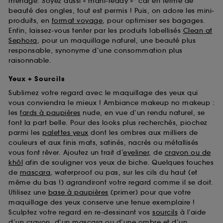
ménage. Soyez aussi « mani-ready »* car en terme de
beauté des ongles, tout est permis ! Puis, on adore les mini-
produits, en
format voyage
, pour optimiser ses bagages.
Enfin, laissez-vous tenter par les produits labellisés
Clean at
Sephora
, pour un maquillage naturel, une beauté plus
responsable, synonyme d’une consommation plus
raisonnable.
Yeux + Sourcils
Sublimez votre regard avec le maquillage des yeux qui
vous conviendra le mieux ! Ambiance makeup no makeup :
les
fards à paupières
nude, en vue d’un rendu naturel, se
font la part belle. Pour des looks plus recherchés, piochez
parmi les
palettes yeux
dont les ombres aux milliers de
couleurs et aux finis mats, satinés, nacrés ou métallisés
vous font rêver. Ajoutez un trait d’
eyeliner
, de
crayon ou de
khôl
afin de souligner vos yeux de biche. Quelques touches
de
mascara
, waterproof ou pas, sur les cils du haut (et
même du bas !) agrandiront votre regard comme il se doit.
Utilisez une
base à paupières
(primer) pour que votre
maquillage des yeux conserve une tenue exemplaire !
Sculptez votre regard en re-dessinant vos
sourcils
à l’aide
d’un crayon, d’un mascara ou d’une ombre et d’un