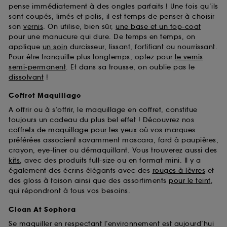
pense immédiatement à des ongles parfaits ! Une fois qu’ils
sont coupés, limés et polis, il est temps de penser à choisir
son
vernis
. On utilise, bien sûr,
une base et un top-coat
pour une manucure qui dure. De temps en temps, on
applique
un soin
durcisseur, lissant, fortifiant ou nourrissant.
Pour être tranquille plus longtemps, optez pour
le vernis
semi-permanent
. Et dans sa trousse, on oublie pas le
dissolvant
!
Coffret Maquillage
A offrir ou à s’offrir, le maquillage en coffret, constitue
toujours un cadeau du plus bel effet ! Découvrez nos
coffrets de maquillage pour les yeux
où vos marques
préférées associent savamment mascara, fard à paupières,
crayon, eye-liner ou démaquillant. Vous trouverez aussi des
kits
, avec des produits full-size ou en format mini. Il y a
également des écrins élégants avec des
rouges à lèvres
et
des gloss à foison ainsi que des assortiments
pour le teint
,
qui répondront à tous vos besoins.
Clean At Sephora
Se maquiller en respectant l’environnement est aujourd’hui