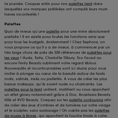
la journée. Craquez enfin pour nos
palettes teint
dans
lesquelles vos marques préférées ont compilé leurs must-
haves incontestés !
Palettes
Quoi de mieux qu’une
palette
pour une mine absolument
parfaite ! Il en existe pour toutes les fonctions ainsi que
pour tous les budgets, évidemment ! Chez Sephora, on
vous propose ce qu’il y a de mieux, à commencer par un
très large choix de près de 300 références de
palettes pour
les yeux
! Huda, Tarte, Charlotte Tilbury, Too Faced ou
encore Fenty Beauty subliment votre regard ébloui.
Nouveautés et incontournables sont ici réunis pour vous
inviter à plonger au cœur de la beauté autour de fards
mats, satinés, irisés ou pailletés. A vous de créer les plus
beaux makeups, qu’ils soient nude ou chamarrés. Les
palettes pour le teint
unifient, matifient ou vous apportent
un effet glowy notamment grâce à Dior, Anastasia Beverly
Hills et KVD Beauty. Craquez sur les
palette contouring
afin
de créer des jeux d’ombres et de lumières sur votre visage
et le sculpter, sans surdosage ! On oublie pas les
palettes
de rouge à lèvres
, qui apportent la touche finale à votre