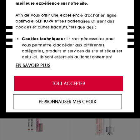
meilleure expérience sur notre site.
Afin de vous offrir une expérience d’achat en ligne
optimale, SEPHORA et ses partenaires utilisent des
SEPHORA COLLECTION
SEPHORA COLLECTION
ABOUT THAT SHINE
BRONZER SHIMMER
cookies et autres traceurs, tels que des :
Rouge à lèvres brillance naturelle
Poudre bronzante irisée
530
317
Cookies techniques :
ils sont nécessaires pour
13,99€
16,99€
vous permettre d’accéder aux différentes
20 teintes disponibles
3 teintes disponibles
catégories, produits et services du site et sécuriser
celui-ci. Ils sont essentiels au fonctionnement
technique du site et ne peuvent être désactivés.
EN SAVOIR PLUS
Ajouter au panier
Ajouter au panier
Cookies de personnalisation :
ils nous permettent
de vous offrir une expérience enrichie et
TOUT ACCEPTER
personnalisée en vous recommandant des
produits, des services et des contenus qui
Best seller
répondent au mieux à vos préférences, et de vous
PERSONNALISER MES CHOIX
proposer des offres promotionnelles adaptées à
votre profil.
Cookies réseaux sociaux et publicité :
ils sont
utilisés pour vous présenter du contenu susceptible
de vous plaire via des publicités, y compris sur des
sites tiers et sur les réseaux sociaux, sur la base