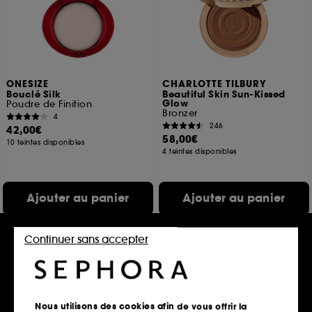
ONESIZE
CHARLOTTE TILBURY
Bouclé Silk
Beautiful Skin Sun-Kissed
Glow
Poudre de Finition
Bronzer
4
246
42,00€
58,00€
10 teintes disponibles
4 teintes disponibles
Ajouter au panier
Ajouter au panier
Continuer sans accepter
Exclu
Exclu
Nous utilisons des cookies afin de vous offrir la