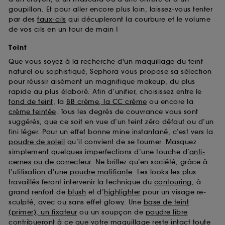
goupillon. Et pour aller encore plus loin, laissez-vous tenter
par des
faux-cils
qui décupleront la courbure et le volume
de vos cils en un tour de main !
Teint
Que vous soyez à la recherche d'un maquillage du teint
naturel ou sophistiqué, Sephora vous propose sa sélection
pour réussir aisément un magnifique makeup, du plus
rapide au plus élaboré. Afin d’unifier, choisissez entre le
fond de teint
, la
BB crème, la CC crème
ou encore la
crème teintée
. Tous les degrés de couvrance vous sont
suggérés, que ce soit en vue d’un teint zéro défaut ou d’un
fini léger. Pour un effet bonne mine instantané, c’est vers la
poudre de soleil
qu’il convient de se tourner. Masquez
simplement quelques imperfections d’une touche d’
anti-
cernes ou de correcteur
. Ne brillez qu’en société, grâce à
l’utilisation d’une
poudre matifiante
. Les looks les plus
travaillés feront intervenir la technique du
contouring
, à
grand renfort de
blush
et d’
highlighter
pour un visage re-
sculpté, avec ou sans effet glowy. Une
base de teint
(primer), un fixateur
ou un soupçon de
poudre libre
contribueront à ce que votre maquillage reste intact toute