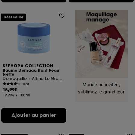
Best seller
SEPHORA COLLECTION
Baume Demaquillant Peau
Nette
Demaquille + Affine Le Grain De Peau
820
Mariée ou invitée,
15,99€
sublimez le grand jour
19,99€
/
100ml
Ajouter au panier