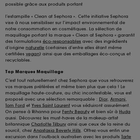
possible grâce aux produits portant
l’estampille « Clean at Sephora ». Cette initiative Sephora
vise à nous sensibiliser sur l’impact environnemental de
notre consommation en cosmétiques. La sélection de
maquillage portant la marque « Clean at Sephora » garantit
des formulations
éco-responsables
avec des ingrédients
d’origine
naturelle
(certaines d’entre elles étant même
certifiées
vegan
) ainsi que des emballages éco-conçus et
recyclables.
Top Marques Maquillage
C’est tout naturellement chez Sephora que vous retrouverez
vos marques préférées et même bien plus que cela ! Le
maquillage haute-couture, au chic incontestable, vous est
proposé avec une sélection remarquable :
Dior
,
Armani
,
Tom Ford
et
Yves Saint Laurent
vous séduiront assurément.
On pense à Rihanna pour
Fenty Beauty
et bien sûr à
Huda
aussi. Découvrez les must-haves de la makeup-artist
britannique
Charlotte Tilbury
ainsi que ceux de la reine du
sourcil, chez
Anastasia Beverly Hills
. Offrez-vous enfin une
excursion dans l’outback australien avec les produits
Tarte