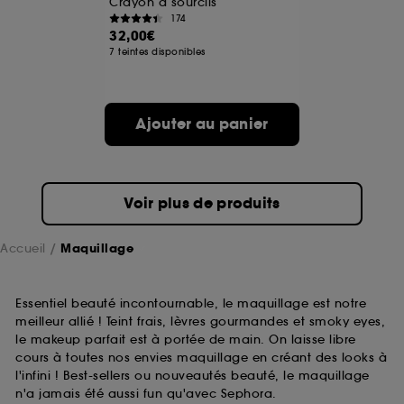
Crayon à sourcils
174
32,00€
A l'exception des cookies techniques, le dépôt et la
7 teintes disponibles
lecture de ces traceurs requiert votre accord. Vous
pouvez personnaliser vos choix concernant le dépôt
de ces cookies grâce au bouton "personnaliser mes
choix" ci-dessous ou décider de "tout accepter".
Ajouter au panier
Sephora pourra associer les informations de
navigation collectées par ces Cookies, pour les
finalités acceptées, avec les données personnelles
collectées ou générées lors de votre activité en ligne
ou en magasin. Pour refuser tous les cookies, cliques
Voir plus de produits
sur "continuer sans accepter". Voous pouvez à tout
moment choisir de retirer votrte consentement. Si vous
souhaitez obtenir plus d'information sur les cookies
Accueil
Maquillage
utilisés,
cliquez
ici
.
Essentiel beauté incontournable, le maquillage est notre
meilleur allié ! Teint frais, lèvres gourmandes et smoky eyes,
le makeup parfait est à portée de main. On laisse libre
cours à toutes nos envies maquillage en créant des looks à
l'infini ! Best-sellers ou nouveautés beauté, le maquillage
n'a jamais été aussi fun qu'avec Sephora.