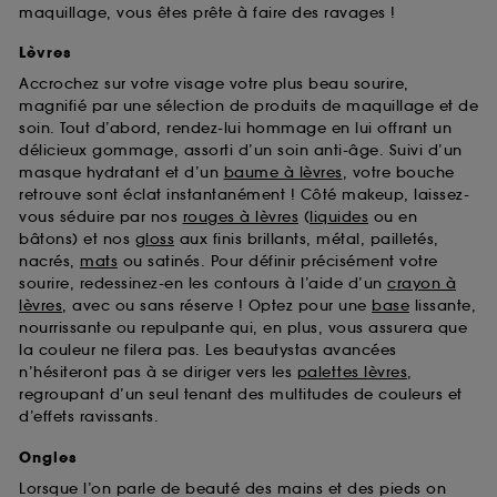
maquillage, vous êtes prête à faire des ravages !
Lèvres
Accrochez sur votre visage votre plus beau sourire,
magnifié par une sélection de produits de maquillage et de
soin. Tout d’abord, rendez-lui hommage en lui offrant un
délicieux gommage, assorti d’un soin anti-âge. Suivi d’un
masque hydratant et d’un
baume à lèvres
, votre bouche
retrouve sont éclat instantanément ! Côté makeup, laissez-
vous séduire par nos
rouges à lèvres
(
liquides
ou en
bâtons) et nos
gloss
aux finis brillants, métal, pailletés,
nacrés,
mats
ou satinés. Pour définir précisément votre
sourire, redessinez-en les contours à l’aide d’un
crayon à
lèvres
, avec ou sans réserve ! Optez pour une
base
lissante,
nourrissante ou repulpante qui, en plus, vous assurera que
la couleur ne filera pas. Les beautystas avancées
n’hésiteront pas à se diriger vers les
palettes lèvres
,
regroupant d’un seul tenant des multitudes de couleurs et
d’effets ravissants.
Ongles
Lorsque l’on parle de beauté des mains et des pieds on