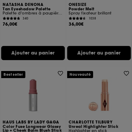
NATASHA DENONA
ONESIZE
Tan Eyeshadow Palette
Powder Melt
Palette d'ombres à paupières midi
Spray fixateur brillant
340
1038
76,00€
36,00€
Ajouter au panier
Ajouter au panier
Best seller
Nouveauté
HAUS LABS BY LADY GAGA
CHARLOTTE TILBURY
Color Fuse Longwear Glassy
Unreal Highlighter Stick
Lip + Cheek Balm Blush Stick
Highlighter en stick