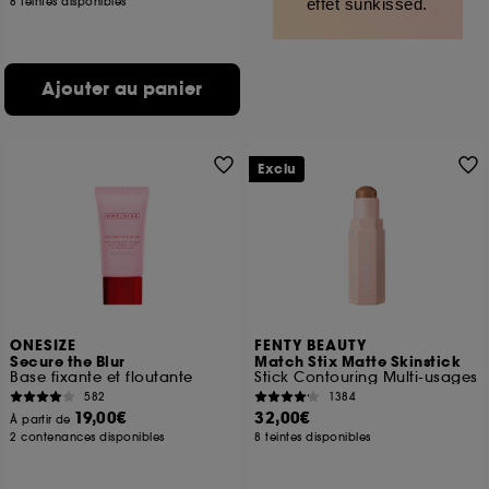
8 teintes disponibles
effet sunkissed.
Ajouter au panier
Exclu
ONESIZE
FENTY BEAUTY
Secure the Blur
Match Stix Matte Skinstick
Base fixante et floutante
Stick Contouring Multi-usages
582
1384
19,00€
32,00€
À partir de
2 contenances disponibles
8 teintes disponibles