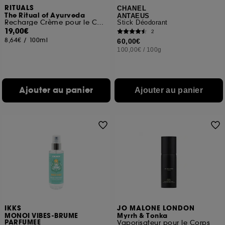
RITUALS
CHANEL
The Ritual of Ayurveda
ANTAEUS
Recharge Crème pour le Corps
Stick Déodorant
19,00€
2
8,64€
/
100ml
60,00€
100,00€
/
100g
Ajouter au panier
Ajouter au panier
IKKS
JO MALONE LONDON
MONOI VIBES-BRUME
Myrrh & Tonka
PARFUMEE
Vaporisateur pour le Corps