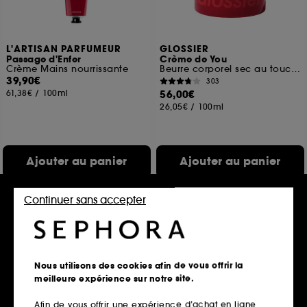
L'ARTISAN PARFUMEUR
GLOSSIER
Passage d'Enfer
Crème de You
Crème Mains nourrissante
Beurre corporel sec au toucher
39,90€
303
61,38€
/
100ml
56,00€
26,05€
/
100ml
Ajouter au panier
Ajouter au panier
Continuer sans accepter
Exclu web
Nous utilisons des cookies afin de vous offrir la
meilleure expérience sur notre site.
Afin de vous offrir une expérience d’achat en ligne