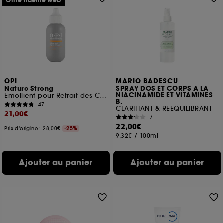
Offre fidélité web
OPI
MARIO BADESCU
Nature Strong
SPRAY DOS ET CORPS A LA
NIACINAMIDE ET VITAMINES
Emollient pour Retrait des Cuticules
B.
47
CLARIFIANT & REEQUILIBRANT
21,00€
7
22,00€
Prix d'origine : 28,00€
-25%
9,32€
/
100ml
Ajouter au panier
Ajouter au panier