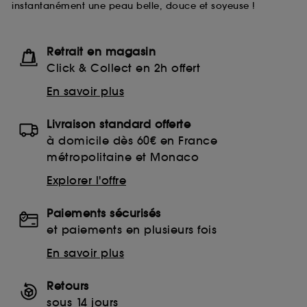
instantanément une peau belle, douce et soyeuse !
lecture de ces traceurs requiert votre accord. Vous
pouvez personnaliser vos choix concernant le dépôt
de ces cookies grâce au bouton "personnaliser mes
choix" ci-dessous ou décider de "tout accepter".
Retrait en magasin
Sephora pourra associer les informations de
Click & Collect en 2h offert
navigation collectées par ces Cookies, pour les
finalités acceptées, avec les données personnelles
En savoir plus
collectées ou générées lors de votre activité en ligne
ou en magasin. Pour refuser tous les cookies, cliques
Livraison standard offerte
sur "continuer sans accepter". Voous pouvez à tout
moment choisir de retirer votrte consentement. Si vous
à domicile dès 60€ en France
souhaitez obtenir plus d'information sur les cookies
métropolitaine et Monaco
utilisés,
cliquez
ici
.
Explorer l'offre
Paiements sécurisés
et paiements en plusieurs fois
En savoir plus
Retours
sous 14 jours