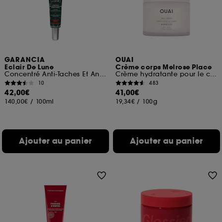
GARANCIA
OUAI
Eclair De Lune
Crème corps Melrose Place
Concentré Anti-Taches Et Anti-Âge Mains Et Visage
Crème hydratante pour le corps
10
483
42,00€
41,00€
140,00€
/
100ml
19,34€
/
100g
Ajouter au panier
Ajouter au panier