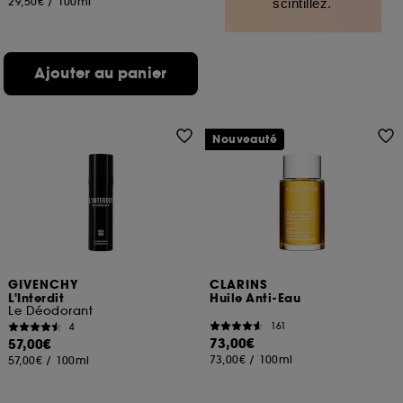
29,50€
/
100ml
scintillez.
Ajouter au panier
Nouveauté
GIVENCHY
CLARINS
L'Interdit
Huile Anti-Eau
Le Déodorant
161
4
73,00€
57,00€
73,00€
/
100ml
57,00€
/
100ml