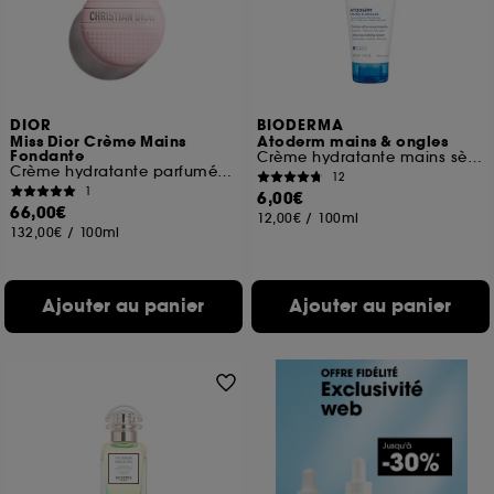
DIOR
BIODERMA
Miss Dior Crème Mains
Atoderm mains & ongles
Fondante
Crème hydratante mains sèches abîmées
Crème hydratante parfumée pour les mains
12
1
6,00€
66,00€
12,00€
/
100ml
132,00€
/
100ml
Ajouter au panier
Ajouter au panier