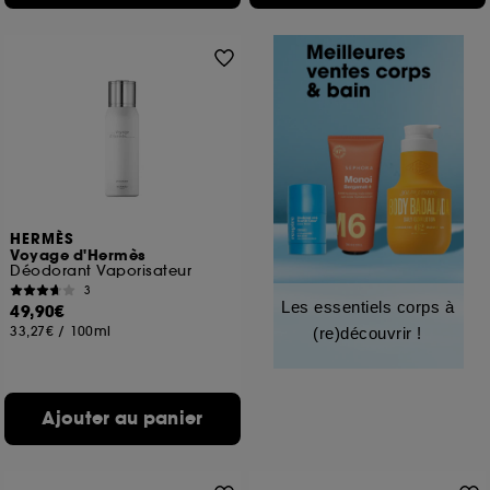
HERMÈS
Voyage d'Hermès
Déodorant Vaporisateur
3
Les essentiels corps à
49,90€
33,27€
/
100ml
(re)découvrir !
Ajouter au panier