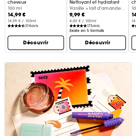
cheveux
Nettoyant et hydratant
c
Cerise + crème fouettée
100 ml
Vanille + lait d'amande
Va
1
14,99 €
9,99 €
1
(300 ml)
14,99 € / 100ml
4,00 € / 100ml
14
374
avis
175
avis
Existe en 5 formats
Découvrir
Découvrir