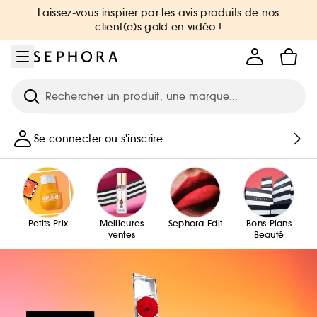
Aller au menu
Aller au contenu principal
Aller au pied de page
Laissez-vous inspirer par les avis produits de nos
client(e)s gold en vidéo !
Recherche
Se connecter ou s'inscrire
Petits Prix
Meilleures
Sephora Edit
Bons Plans
ventes
Beauté