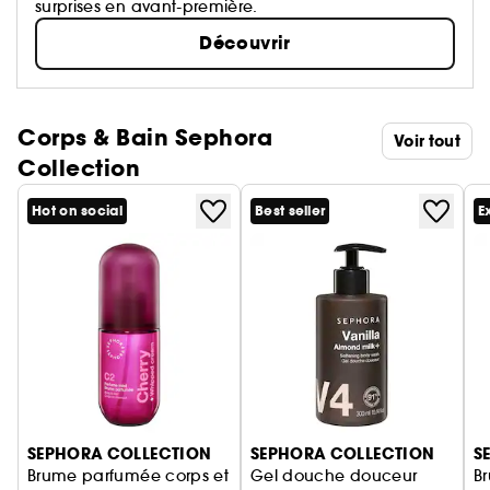
surprises en avant-première.
Découvrir
Corps & Bain Sephora
Voir tout
Collection
Hot on social
Best seller
E
Ignorer le carrousel produits
SEPHORA COLLECTION
SEPHORA COLLECTION
S
Brume parfumée corps et
Gel douche douceur
B