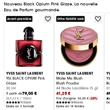
Nouveau Black Opium Pink Glaze. La nouvelle
Eau de Parfum gourmande.
Avant-première
Offre fidélité web
Ignorer le carrousel produits
YVES SAINT LAURENT
YVES SAINT LAURENT
Y
YSL BLACK OPIUM Pink
Make Me Blush
YS
Glaze
Blush Poudre
Ro
Eau de Parfum femme ambrée florale & note de fraise
30 ml
44 Nude Lavallière (5 g)
01
79,00 €
41,25 €
4
À partir de
263,33 € / 100ml
Prix d'origine :
55,00 €
-25%
103
avis
1886
avis
Ex
Existe en 3 formats
Existe en 14 teintes