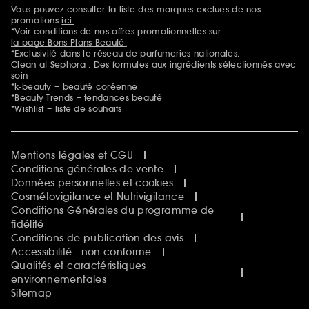
Sephora Beautiful Club
Vous pouvez consulter la liste des marques exclues de nos
Mentions additionnelles
Clean at Sephora
promotions
ici.
Idées & Inspirations Beauté
*Voir conditions de nos offres promotionnelles sur
la page Bons Plans Beauté.
*Exclusivité dans le réseau de parfumeries nationales.
Clean at Sephora : Des formules aux ingrédients sélectionnés avec
soin
*k-beauty = beauté coréenne
*Beauty Trends = tendances beauté
*Wishlist = liste de souhaits
Mentions légales et CGU
Conditions générales de vente
Données personnelles et cookies
Cosmétovigilance et Nutrivigilance
Conditions Générales du programme de
fidélité
Conditions de publication des avis
Accessibilité : non conforme
Qualités et caractéristiques
environnementales
Sitemap