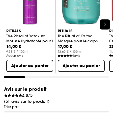
Ignorer le carrousel produits
RITUALS
RITUALS
R
The Ritual of Yozakura
The Ritual of Karma
Th
Mousse Hydratante pour le Corps
Masque pour le corps
C
14,00 €
17,00 €
2
9,33 € / 100ml
13,60 € / 100ml
11
Aucun avis
4
avis
Ajouter au panier
Ajouter au panier
Avis sur le produit
4.8/5
(51 avis sur le produit)
Trier par