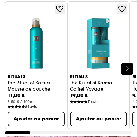
Ignorer le carrousel produits
RITUALS
RITUALS
R
The Ritual of Karma
The Ritual of Karma
Th
Mousse de douche
Coffret Voyage
H
11,00 €
19,00 €
9
5,50 € / 100ml
11
avis
4,
84
avis
Ajouter au panier
Ajouter au panier