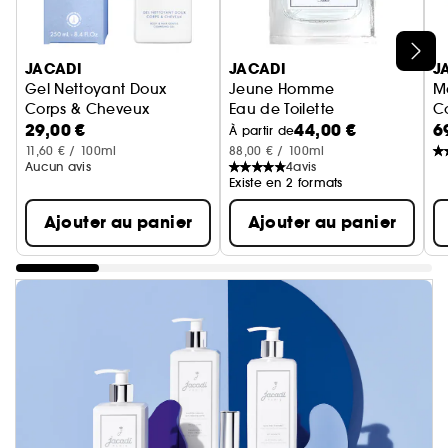
Ignorer le carrousel produits
JACADI
JACADI
J
Gel Nettoyant Doux
Jeune Homme
M
Corps & Cheveux
Eau de Toilette
Co
29,00 €
44,00 €
6
Enrichi en complexe de vitamines B5 & E
À partir de
11,60 € / 100ml
88,00 € / 100ml
Aucun avis
4
avis
Existe en 2 formats
Ajouter au panier
Ajouter au panier