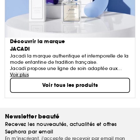
Découvrir la marque
JACADI
Jacadi la marque authentique et intemporelle de la
mode enfantine de tradition française.
Jacadi propose une ligne de soin adaptée aux
bébés et respectueuse de leurs peaux; ainsi qu’une
Voir plus
gamme d’eaux parfumées aux notes délicates et
Voir tous les produits
fraîches, pour petits et grands. Des idées cadeaux à
offrir ou à s’offrir !
Newsletter beauté
Recevez les nouveautés, actualités et offres
Sephora par email
En m’inscrivant, j’accepte de recevoir par email mon