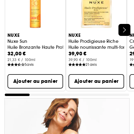
Ignorer le carrousel produits
NUXE
NUXE
N
Nuxe Sun
Huile Prodigieuse Riche
C
Huile Bronzante Haute Protection SPF30
Huile nourrissante multi-foncti
G
32,00 €
39,90 €
2
21,33 € / 100ml
39,90 € / 100ml
19
5
avis
21
avis
Ajouter au panier
Ajouter au panier