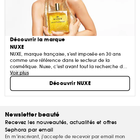
Découvrir la marque
NUXE
NUXE, marque française, s’est imposée en 30 ans
comme une référence dans le secteur de la
cosmétique. Nuxe, c’est avant tout la recherche de
l’excellence, l’écoute des sens alliée à la force de la
Voir plus
nature et l’efficacité de la science...
Découvrir NUXE
Newsletter beauté
Recevez les nouveautés, actualités et offres
Sephora par email
En m’inscrivant, j’accepte de recevoir par email mon