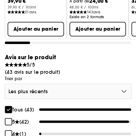
39,90 €
24,00 €
3
Hu
À partir de
éclat naturel, où que vous soyez !
39,90 € / 100ml
48,00 € / 100ml
61
21
avis
143
avis
Soin formulé et fabriqué en France.
Existe en 2 formats
Ajouter au panier
Ajouter au panier
Avis sur le produit
5/5
(43 avis sur le produit)
Trier par
Les plus récents
Tous (43)
5
(42)
4
(1)