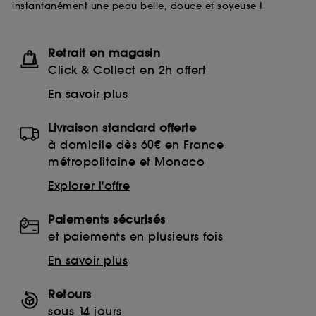
instantanément une peau belle, douce et soyeuse !
lecture de ces traceurs requiert votre accord. Vous
pouvez personnaliser vos choix concernant le dépôt
de ces cookies grâce au bouton "personnaliser mes
choix" ci-dessous ou décider de "tout accepter".
Retrait en magasin
Sephora pourra associer les informations de
Click & Collect en 2h offert
navigation collectées par ces Cookies, pour les
finalités acceptées, avec les données personnelles
En savoir plus
collectées ou générées lors de votre activité en ligne
ou en magasin. Pour refuser tous les cookies, cliques
Livraison standard offerte
sur "continuer sans accepter". Voous pouvez à tout
moment choisir de retirer votrte consentement. Si vous
à domicile dès 60€ en France
souhaitez obtenir plus d'information sur les cookies
métropolitaine et Monaco
utilisés,
cliquez
ici
.
Explorer l'offre
Paiements sécurisés
et paiements en plusieurs fois
En savoir plus
Retours
sous 14 jours