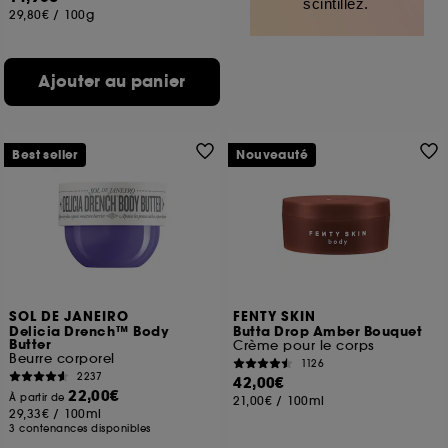
scintillez.
29,80€
/
100g
Ajouter au panier
Best seller
Nouveauté
SOL DE JANEIRO
FENTY SKIN
Delicia Drench™ Body
Butta Drop Amber Bouquet
Butter
Crème pour le corps
Beurre corporel
1126
2237
42,00€
22,00€
À partir de
21,00€
/
100ml
29,33€
/
100ml
3 contenances disponibles