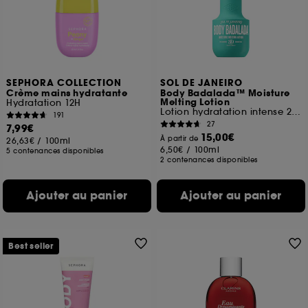
SEPHORA COLLECTION
SOL DE JANEIRO
Crème mains hydratante
Body Badalada™ Moisture
Melting Lotion
Hydratation 12H
Lotion hydratation intense 24h
191
27
7,99€
15,00€
À partir de
26,63€
/
100ml
6,50€
/
100ml
5 contenances disponibles
2 contenances disponibles
Ajouter au panier
Ajouter au panier
Best seller