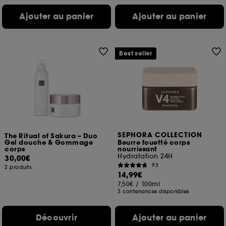
Ajouter au panier
Ajouter au panier
Best seller
SEPHORA COLLECTION
The Ritual of Sakura – Duo
Gel douche & Gommage
Beurre fouetté corps
corps
nourrissant
Hydratation 24H
30,00€
93
2 produits
14,99€
7,50€
/
100ml
3 contenances disponibles
Découvrir
Ajouter au panier