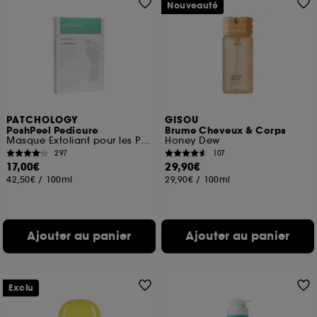
Nouveauté
PATCHOLOGY
GISOU
PoshPeel Pedicure
Brume Cheveux & Corps
Masque Exfoliant pour les Pieds
Honey Dew
297
107
17,00€
29,90€
42,50€
/
100ml
29,90€
/
100ml
Ajouter au panier
Ajouter au panier
Exclu