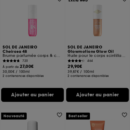
Exclu web
SOL DE JANEIRO
SOL DE JANEIRO
Cheirosa 48
Glowmotions Glow Oil
Brume parfumée corps & cheveux
Huile pour le corps scintillante & nourissante
720
464
27,00€
29,90€
À partir de
30,00€
/
100ml
39,87€
/
100ml
2 contenances disponibles
2 contenances disponibles
Ajouter au panier
Ajouter au panier
Nouveauté
Best seller