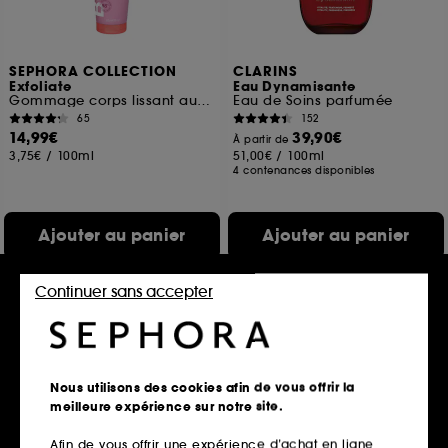
SEPHORA COLLECTION
CLARINS
Exfoliate
Eau Dynamisante
Gommage corps lissant aux AHA
Eau de Soins parfumée
65
152
14,99€
39,90€
À partir de
3,75€
/
100ml
51,00€
/
100ml
4 contenances disponibles
Ajouter au panier
Ajouter au panier
Continuer sans accepter
Nouveauté
Nouveauté
Nous utilisons des cookies afin de vous offrir la
meilleure expérience sur notre site.
Afin de vous offrir une expérience d’achat en ligne