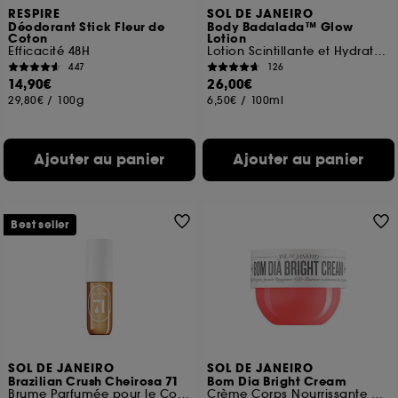
RESPIRE
SOL DE JANEIRO
Déodorant Stick Fleur de
Body Badalada™ Glow
Coton
Lotion
Efficacité 48H
Lotion Scintillante et Hydratante 24h
447
126
14,90€
26,00€
29,80€
/
100g
6,50€
/
100ml
Ajouter au panier
Ajouter au panier
Best seller
SOL DE JANEIRO
SOL DE JANEIRO
Brazilian Crush Cheirosa 71
Bom Dia Bright Cream
Brume Parfumée pour le Corps et les cheveux
Crème Corps Nourrissante et Exfoliante