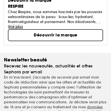
Découvrir la marque
RESPIRE
Chez Respire, nous sommes fascinés par les pouvoirs
extraordinaires de la peau : bouclier, hydratant,
thermorégulateur et pansement. Nos déodorants, à
l’efficacité prouvée toute la journée, protègent
Voir plus
chaque jour plus d’un million de clients satisfaits.
Découvrir la marque
Formulés sans aluminium ni alcool et composés à
99% d’ingrédients d’origine naturelle, ils respectent
votre peau et l’environnement. À la suite de leur
succès, nous avons développé une gamme skincare
sans ingrédients controversés pour accompagner la
Newsletter beauté
magie de votre peau au quotidien.
Recevez les nouveautés, actualités et offres
Sephora par email
En m’inscrivant, j’accepte de recevoir par email mon
code de réduction ainsi que les offres et actualités de
Sephora personnalisées y compris avec l’utilisation de
technologies de suivi permettant de mesurer la
performance des campagnes afin d'optimiser et
personnaliser nos communications. Je déclare avoir plus
de 16 ans et je consens au traitement de mes
données