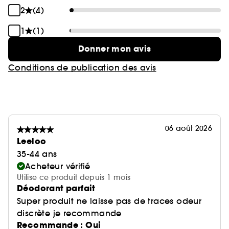
2
(4)
1
(1)
Donner mon avis
Conditions de publication des avis
06 août 2026
Leeloo
35-44 ans
Acheteur vérifié
Utilise ce produit depuis 1 mois
Déodorant parfait
Super produit ne laisse pas de traces odeur
discrète je recommande
Recommande : Oui