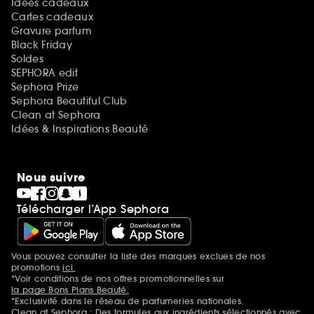
Idées cadeaux
Cartes cadeaux
Gravure parfum
Black Friday
Soldes
SEPHORA edit
Sephora Prize
Sephora Beautiful Club
Clean at Sephora
Idées & Inspirations Beauté
Nous suivre
Télécharger l’App Sephora
Vous pouvez consulter la liste des marques exclues de nos
Mentions additionnelles
promotions
ici.
*Voir conditions de nos offres promotionnelles sur
la page Bons Plans Beauté.
*Exclusivité dans le réseau de parfumeries nationales.
Clean at Sephora : Des formules aux ingrédients sélectionnés avec