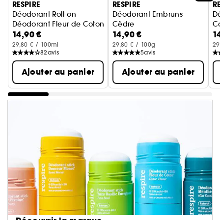
RESPIRE
RESPIRE
R
Déodorant Roll-on
Déodorant Embruns
Dé
Déodorant Fleur de Coton Efficacité 24H
Cèdre
C
14,90 €
14,90 €
1
Efficacité 48H
Ef
29,80 € / 100ml
29,80 € / 100g
29
82
avis
5
avis
Ajouter au panier
Ajouter au panier