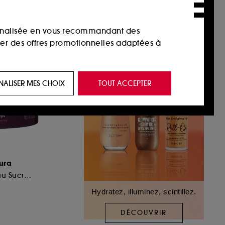
sonnalisée en vous recommandant des
ser des offres promotionnelles adaptées à
 de vous plaire via des publicités, y compris
NALISER MES CHOIX
TOUT ACCEPTER
e navigation, et de l'historique de vos
 de navigation sur notre site afin d’en
 les fraudes aux moyens de paiement et les
kura
Gommage Corps au Sucre Rose
Hydratez, illuminez, scintillez.
nctionnalités du site, tel que les cookies
us permettant d’accéder à votre compte lors
DÉCOUVRIR