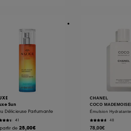
ôt et la lecture de ces traceurs requiert votre accord. V
rsonnaliser mes choix" ci-dessous ou décider de "tout ac
s Cookies, pour les finalités acceptées, avec les données
ur refuser tous les cookies, cliques sur "continuer sans a
tez obtenir plus d'information sur les cookies utilisés,
cliq
UXE
CHANEL
uxe Sun
COCO MADEMOISE
u Délicieuse Parfumante
41
48
25,00€
partir de
78,00€