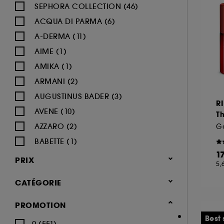
SEPHORA COLLECTION (46)
ACQUA DI PARMA (6)
A-DERMA (11)
AIME (1)
AMIKA (1)
ARMANI (2)
AUGUSTINUS BADER (3)
R
AVENE (10)
Th
AZZARO (2)
G
BABETTE (1)
1
BAÏJA (4)
PRIX
5,
BALI BODY (14)
CATÉGORIE
BEAUTY OF JOSEON (1)
BIODERMA (28)
Corps & Bain
PROMOTION
BURBERRY (1)
Jusqu'à -30% sur une sélection soin
Best 
0 (551)