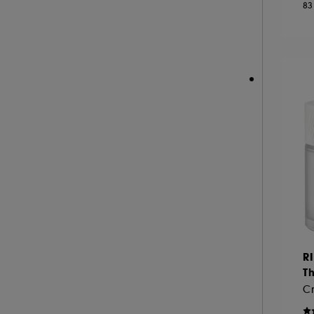
83
MUGLER (1)
NARCISO RODRIGUEZ (1)
NUXE (43)
OPI (8)
OUAI (13)
PATCHOLOGY (1)
PAULA'S CHOICE (1)
PENHALIGON'S (2)
PHLUR (10)
PRADA (1)
RABANNE FRAGRANCES (6)
RARE BEAUTY (8)
R
REMINISCENCE (1)
Th
RENE FURTERER (3)
C
RESPIRE (8)