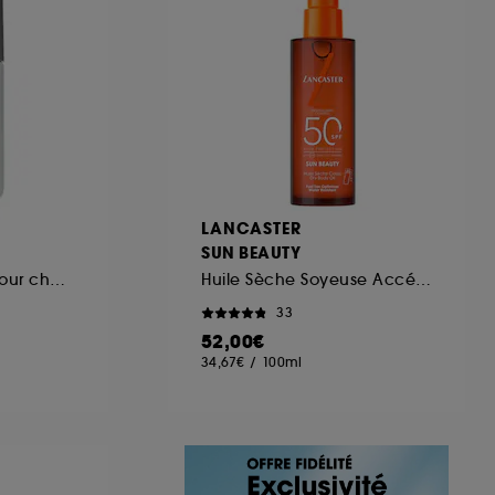
LANCASTER
SUN BEAUTY
Brume parfumée pour cheveux et corps
Huile Sèche Soyeuse Accélérateur de Bronzage Spray SPF 50
33
52,00€
34,67€
/
100ml