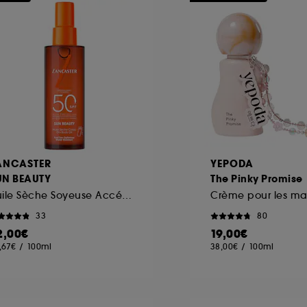
ANCASTER
YEPODA
UN BEAUTY
The Pinky Promise
Huile Sèche Soyeuse Accélérateur de Bronzage Spray SPF 50
33
80
2,00€
19,00€
,67€
/
100ml
38,00€
/
100ml