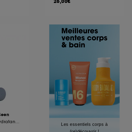
26,00€
Seen
Mousse-en-Huile Hydratante pour le Corps
Les essentiels corps à
(re)découvrir !