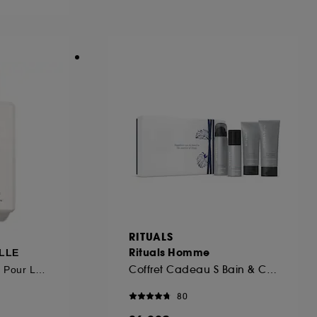
ous pouvez personnaliser vos choix concernant
cepter". Sephora pourra associer les
 personnelles collectées ou générées lors
ccepter". Voous pouvez à tout moment choisir
uez
ici
.
RITUALS
Rituals Homme
LLE
Coffret Cadeau S Bain & Corps
Émulsion Hydratante Pour Le Corps
80