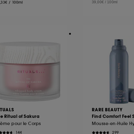
,33€
/
100ml
39,00€
/
100ml
ITUALS
RARE BEAUTY
e Ritual of Sakura
Find Comfort Feel 
rème pour le Corps
144
299