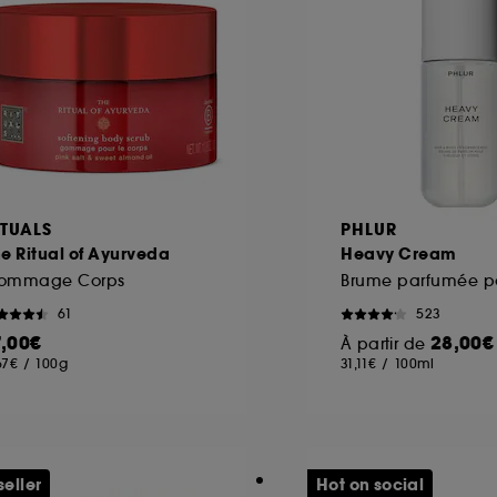
ITUALS
PHLUR
e Ritual of Ayurveda
Heavy Cream
ommage Corps
61
523
7,00€
28,00€
À partir de
67€
/
100g
31,11€
/
100ml
seller
Hot on social