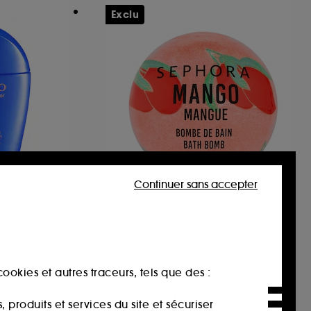
Exclu
Continuer sans accepter
SEPHORA COLLECTION
e et Corps
Bombe de bain
effervescente
Boule effervescente
145
2,99€
ookies et autres traceurs, tels que des :
00€
-30%
produits et services du site et sécuriser