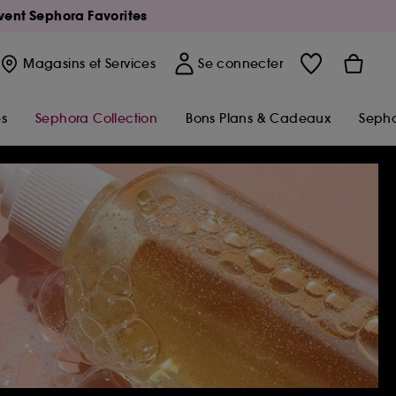
Avent Sephora Favorites
Magasins
et Services
Se connecter
s
Sephora Collection
Bons Plans & Cadeaux
Sepho