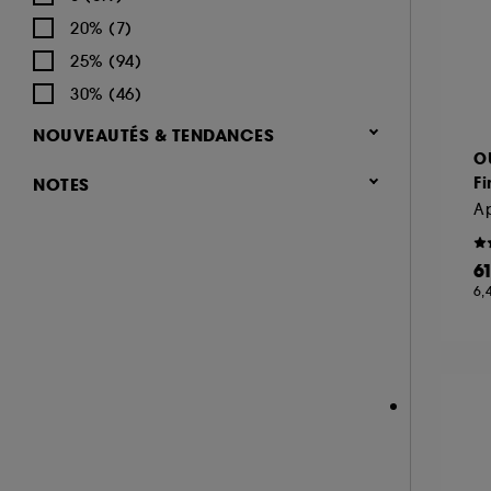
(156)
Frisottis (182)
DYSON (4)
Bouclés, Ondulés (215)
20% (7)
Shampoing sec (28)
Cheveux secs (129)
FABLE & MANE (16)
Frisés, Crépus (211)
25% (94)
Manque de volume (99)
FENTY HAIR (10)
Masque cheveux (132)
Fins, plats (210)
30% (46)
Protection chaleur (82)
GHD (5)
Crème et soin sans rinçage (115)
Gras (164)
NOUVEAUTÉS & TENDANCES
Chute de cheveux (78)
GISOU (24)
Sérum et huile (136)
O
Sensibles, Fragilisés (144)
Cheveux colorés (63)
Nouveauté (93)
GIVENCHY (2)
Fi
NOTES
Soin entretien couleur (23)
Épais (54)
Définition des boucles (62)
Hot on social (25)
GLOSSIER (1)
(65)
Parfum cheveux (71)
Cuir chevelu sensible, irrité (58)
Best seller (21)
GOA ORGANICS (16)
& plus (723)
Shampoing solide (9)
6
Cheveux blonds, gris, décolorés ou
GUERLAIN (6)
& plus (800)
6,
mêchés (49)
Gommage cuir chevelu (11)
HAIR RITUEL BY SISLEY (21)
& plus (804)
Pellicules (47)
HERMÈS (5)
& plus (809)
Protection couleur (40)
IKKS (1)
Cheveux gras (35)
JACADI (1)
Protection solaire (3)
K18 (9)
KÉRASTASE (81)