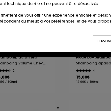
ment technique du site et ne peuvent être désactivés.
ermettent de vous offrir une expérience enrichie et per
i répondent au mieux à vos préférences, et de vous propo
ls sont utilisés pour vous présenter du contenu susceptible
PERSON
aux, sur la base des pages que vous avez consultées, de votr
LORANE
BIODERMA
hampoing au Lin BIO
Nodé DS+ Shampo
 permettent de réaliser des statistiques de fréquentation et
Shampoing Volume Cheveux fins
2
4
5,00€
15,00€
n ligne :
ils nous permettent de lutter notamment contre
75€
/
100ml
12,00€
/
100ml
es permettant l’affichage et/ou la fourniture de certaines fo
de vous faire bénéficier de l’authentification prolongée vo
saisir à nouveau votre identifiant et mot de passe.