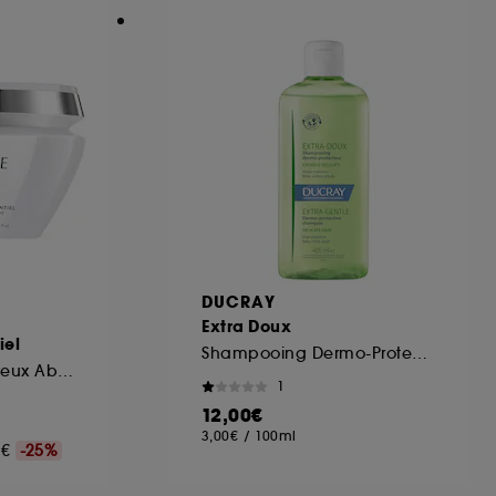
DUCRAY
Extra Doux
iel
Shampooing Dermo-Protecteur Capsule
Masque pour Cheveux Abîmés
1
12,00€
3,00€
/
100ml
00€
-25%