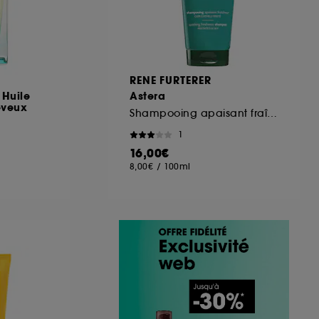
RENE FURTERER
 Huile
Astera
eveux
Shampooing apaisant fraîcheur
1
16,00€
8,00€
/
100ml