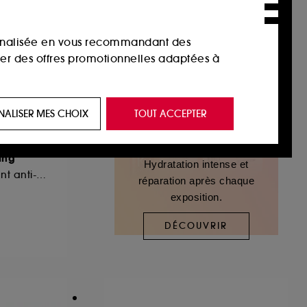
sonnalisée en vous recommandant des
ser des offres promotionnelles adaptées à
 de vous plaire via des publicités, y compris
NALISER MES CHOIX
TOUT ACCEPTER
e navigation, et de l'historique de vos
ing
Hydratation intense et
 de navigation sur notre site afin d’en
Shampoing apaisant anti-pelliculaire
réparation après chaque
exposition.
 les fraudes aux moyens de paiement et les
DÉCOUVRIR
nctionnalités du site, tel que les cookies
us permettant d’accéder à votre compte lors