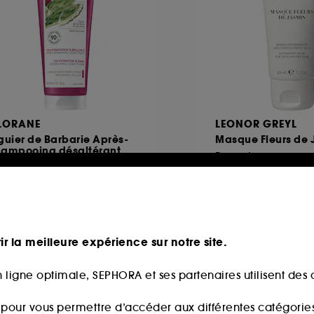
LORANE
LEONOR GREYL
guier de Barbarie Après-
Masque Fleurs de 
hampooing désaltérant
Format voyage
2h Hydratation
65
1
5,00€
15,00€
50€
/
100ml
30,00€
/
100ml
ir la meilleure expérience sur notre site.
 ligne optimale, SEPHORA et ses partenaires utilisent des c
s pour vous permettre d’accéder aux différentes catégories, 