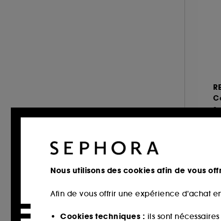
KIEHL'S SINCE 1851 (3)
KILIAN PARIS (1)
KLORANE (42)
L'Oréal Professionnel (49)
LANCÔME (1)
LE MONDE GOURMAND (4)
R
LEONOR GREYL (26)
C
LES SECRETS DE LOLY (20)
LIVING PROOF (19)
3
MAISON FRANCIS KURKDJIAN (5)
79
MOROCCANOIL (31)
NUXE (14)
Nous utilisons des cookies afin de vous offr
OLAPLEX (21)
Afin de vous offrir une expérience d’achat en
OUAI (30)
PRADA (2)
Cookies techniques :
ils sont nécessaire