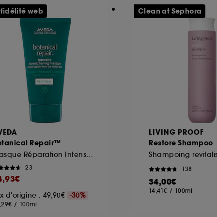
 fidélité web
Clean at Sephora
VEDA
LIVING PROOF
otanical Repair™
Restore Shampoo
Masque Réparation Intense cheveux fins
Shampoing revitali
23
138
4,93€
34,00€
14,41€
/
100ml
ix d'origine : 49,90€
-30%
,29€
/
100ml