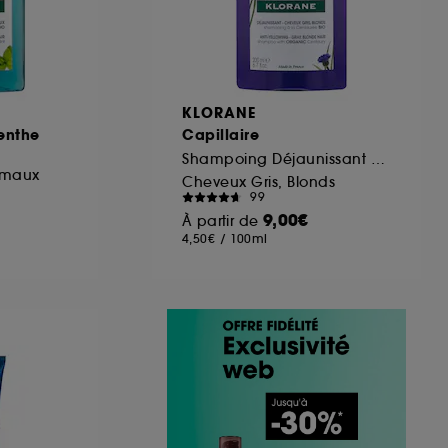
KLORANE
enthe
Capillaire
Shampoing Déjaunissant A La Centaurée BIO
rmaux
Cheveux Gris, Blonds
99
9,00€
À partir de
4,50€
/
100ml