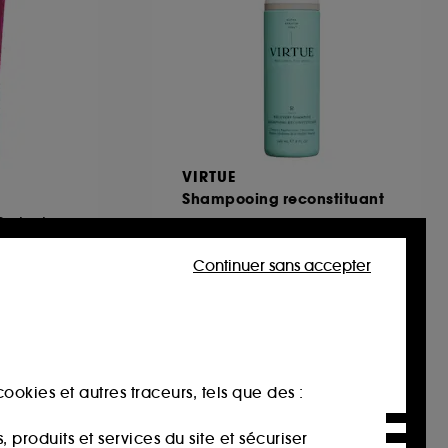
VIRTUE
Shampooing reconstituant
Après-Shampoing Protecteur De Couleur
4
Continuer sans accepter
43,00€
17,92€
/
100ml
ookies et autres traceurs, tels que des :
produits et services du site et sécuriser