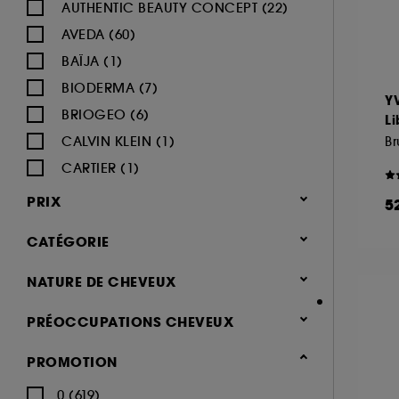
AUTHENTIC BEAUTY CONCEPT (22)
AVEDA (60)
BAÏJA (1)
BIODERMA (7)
Y
BRIOGEO (6)
Li
CALVIN KLEIN (1)
CARTIER (1)
CERRUTI (1)
PRIX
5
CHAMPO (9)
CATÉGORIE
CHANEL (3)
CHRISTOPHE ROBIN (19)
Cheveux
NATURE DE CHEVEUX
COCO & EVE (1)
Shampoing & apres shampoing
Normaux (394)
PRÉOCCUPATIONS CHEVEUX
(852)
COLOR WOW (21)
Secs (357)
Shampoing (256)
Cheveux abîmés (370)
DEVACURL (3)
PROMOTION
Blonds, Colorés (232)
Après-shampoing & démêlant
Cheveux ternes (254)
DUCRAY (6)
Tous types de cheveux (219)
0 (619)