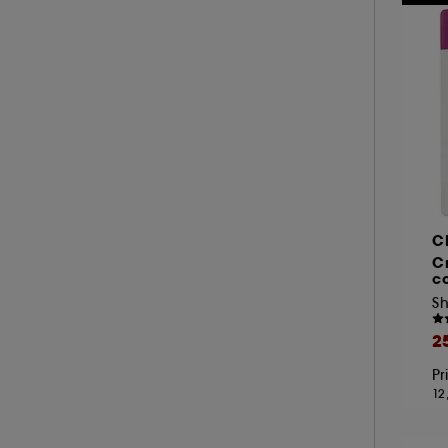
A l'exception des cookies techniques, le dép
le dépôt de ces cookies grâce au bouton "pe
informations de navigation collectées par ce
de votre activité en ligne ou en magasin. Po
de retirer votrte consentement. Si vous souhai
C
C
c
2
Pr
12