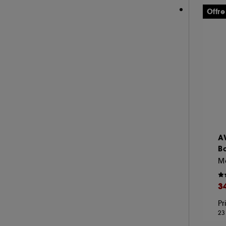
Offre
A
B
3
Pr
23