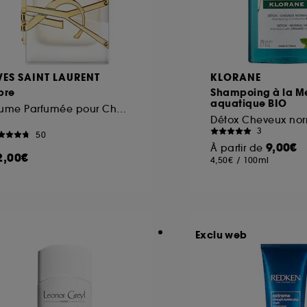
VES SAINT LAURENT
KLORANE
bre
Shampoing à la M
aquatique BIO
Brume Parfumée pour Cheveux
Détox Cheveux no
3
50
9,00€
À partir de
2,00€
4,50€
/
100ml
Exclu web