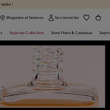
 vidéo !
Magasins
et Services
Se connecter
s
Sephora Collection
Bons Plans & Cadeaux
Sepho