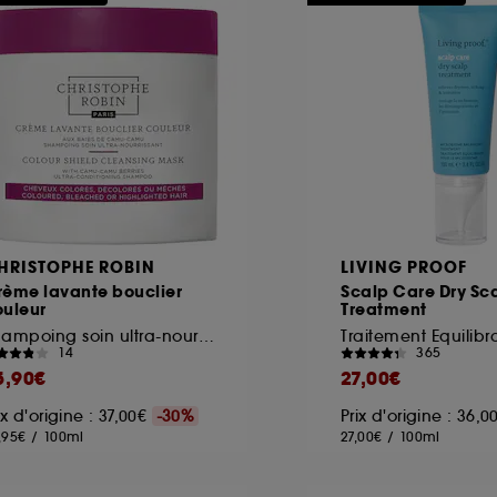
ôt et la lecture de ces traceurs requiert votre accord. V
rsonnaliser mes choix" ci-dessous ou décider de "tout ac
s Cookies, pour les finalités acceptées, avec les données
ur refuser tous les cookies, cliques sur "continuer sans a
tez obtenir plus d'information sur les cookies utilisés,
cliq
HRISTOPHE ROBIN
LIVING PROOF
rème lavante bouclier
Scalp Care Dry Sc
ouleur
Treatment
Shampoing soin ultra-nourrissant
14
365
5,90€
27,00€
ix d'origine : 37,00€
-30%
Prix d'origine : 36,
,95€
/
100ml
27,00€
/
100ml