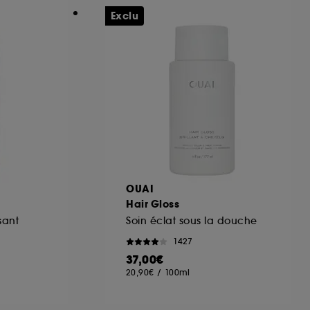
Exclu
OUAI
Hair Gloss
sant
Soin éclat sous la douche
1427
37,00€
20,90€
/
100ml