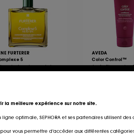
ENE FURTERER
AVEDA
omplexe 5
Color Control™
Soin cuir chevelu avant-shampoing aux huiles essentielles bio
6
7
9,90€
39,90€
,80€
/
100ml
19,95€
/
100ml
ir la meilleure expérience sur notre site.
 ligne optimale, SEPHORA et ses partenaires utilisent des c
Offre web
s pour vous permettre d’accéder aux différentes catégories, 