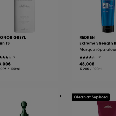
EONOR GREYL
REDKEN
in TS
Extreme Strength B
Masque réparateu
25
12
6,00€
43,00€
,00€
/
100ml
17,20€
/
100ml
Clean at Sephora