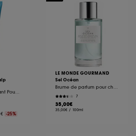
ous pouvez personnaliser vos choix concernant
cepter". Sephora pourra associer les
 personnelles collectées ou générées lors
ccepter". Voous pouvez à tout moment choisir
uez
ici
.
LE MONDE GOURMAND
alp
Sel Océan
Brume de parfum pour cheveux et corps
Traitement Equilibrant Pour Cuir Chevelu
7
35,00€
35,00€
/
100ml
00€
-25%