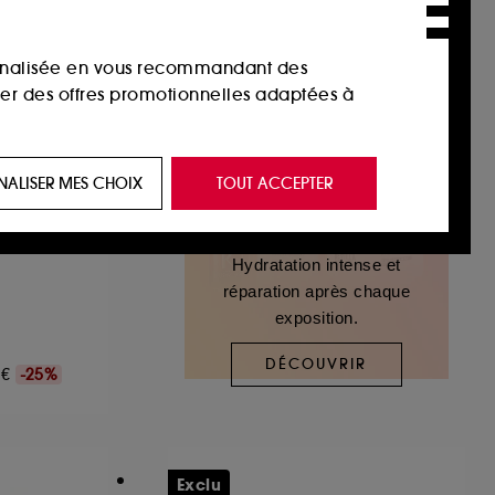
sonnalisée en vous recommandant des
ser des offres promotionnelles adaptées à
 de vous plaire via des publicités, y compris
NALISER MES CHOIX
TOUT ACCEPTER
e navigation, et de l'historique de vos
Hydratation intense et
 de navigation sur notre site afin d’en
réparation après chaque
exposition.
 les fraudes aux moyens de paiement et les
DÉCOUVRIR
90€
-25%
nctionnalités du site, tel que les cookies
us permettant d’accéder à votre compte lors
Exclu