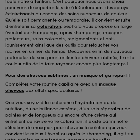
toute notre attention. C’est pourquoi nous avons choisi
pour vous de superbes kits de (dé)coloration, des sprays
A l'exception des cookies techniques, le dépôt et la
éclaircissants ou encore des soins nuanceurs de couleur.
lecture de ces traceurs requiert votre accord. Vous
Qu’elle soit permanente ou temporaire, il convient ensuite
pouvez personnaliser vos choix concernant le dépôt
d’entretenir sa
coloration
. Sephora vous propose un large
de ces cookies grâce au bouton "personnaliser mes
éventail de shampoings, après-shampoings, masques
choix" ci-dessous ou décider de "tout accepter".
protecteurs, soins colorants, repigmentants et anti-
Sephora pourra associer les informations de
jaunissement ainsi que des outils pour retoucher vos
navigation collectées par ces Cookies, pour les
racines en un rien de temps. Découvrez enfin de nouveaux
finalités acceptées, avec les données personnelles
protocoles de soin pour fortifier les cheveux abîmés, fixer la
collectées ou générées lors de votre activité en ligne
couleur afin de la faire rayonner encore plus longtemps !
ou en magasin. Pour refuser tous les cookies, cliques
sur "continuer sans accepter". Voous pouvez à tout
Pour des cheveux sublimés : un masque et ça repart !
moment choisir de retirer votrte consentement. Si vous
souhaitez obtenir plus d'information sur les cookies
Complétez votre routine capillaire avec un
masque
utilisés,
cliquez
ici
.
cheveux
aux effets spectaculaires !
Que vous soyez à la recherche d’hydratation ou de
nutrition, d’une brillance extrême, d’un soin réparateur de
pointes et de longueurs ou encore d'une crème qui
entretient ou ravive votre coloration, il existe parmi notre
sélection de masques pour cheveux la solution qui vous
convient le mieux ! Avant ou après le shampoing, il agit sur