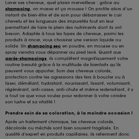
Laver ses cheveux, quel plaisir merveilleux : grâce au
des pages que vous avez consultées, de votre
shampoing
, on masse et ça mousse ! On profite alors d’un
navigation, et de l'historique de vos interactions.
instant de bien-être et de soin pour débarrasser le cuir
chevelu et les longueurs des impuretés tout en leur
Cookies de mesure d’audience :
ils nous
permettant de faire le plein des nutriments dont ils ont
permettent de réaliser des statistiques de
fréquentation et de navigation sur notre site afin
besoin. Adaptés à tous les types de cheveux, parmi les
d’en améliorer la performance.
produits à rincer, vous choisirez une version liquide ou
solide. Un
shampoing sec
en poudre, en mousse ou en
Cookies de sécurisation des paiements en ligne :
spray viendra vous dépanner au pied levé. Quant aux
ils nous permettent de lutter notamment contre les
après-shampoings
, ils complètent magnifiquement votre
fraudes aux moyens de paiement et les
routine beauté grâce à la multitude de bienfaits qu’ils
usurpations d’identité.
peuvent vous apporter. Soin des cheveux colorés,
protection contre les agressions des fers à boucler ou à
Cookies fonctionnels :
il s’agit de cookies
lisser, démêlant, hydratant, nourrissant, lissant, volumisant,
permettant l’affichage et/ou la fourniture de
régénérant, anti-casse, anti-chute et même redensifiant, il y
certaines fonctionnalités du site, tel que les
a tout ce que vous voulez pour redonner à votre crinière
cookies d’authentification qui sont utilisés afin de
son lustre et sa vitalité !
vous faire bénéficier de l’authentification
prolongée vous permettant d’accéder à votre
Prendre soin de sa coloration, à la moindre occasion !
compte lors de votre prochaine visite sur le site
Après un traitement chimique, les cheveux colorés,
sans saisir à nouveau votre identifiant et mot de
passe.
décolorés ou méchés sont bien souvent fragilisés. En
qualité d’expert en produits capillaires, ils retiennent donc