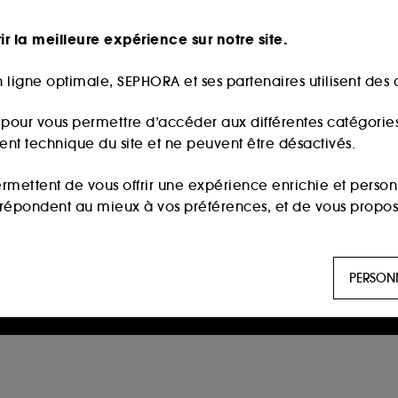
ir la meilleure expérience sur notre site.
 ligne optimale, SEPHORA et ses partenaires utilisent des c
s pour vous permettre d’accéder aux différentes catégories, 
ment technique du site et ne peuvent être désactivés.
ermettent de vous offrir une expérience enrichie et per
i répondent au mieux à vos préférences, et de vous propo
ls sont utilisés pour vous présenter du contenu susceptible
PERSON
aux, sur la base des pages que vous avez consultées, de votr
 permettent de réaliser des statistiques de fréquentation et