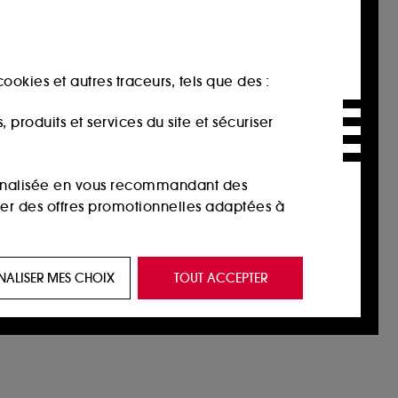
ookies et autres traceurs, tels que des :
produits et services du site et sécuriser
sonnalisée en vous recommandant des
ser des offres promotionnelles adaptées à
 de vous plaire via des publicités, y compris
NALISER MES CHOIX
TOUT ACCEPTER
e navigation, et de l'historique de vos
 de navigation sur notre site afin d’en