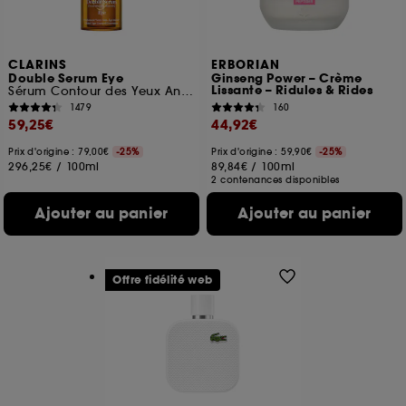
CLARINS
ERBORIAN
Double Serum Eye
Ginseng Power – Crème
Lissante – Ridules & Rides
Sérum Contour des Yeux Anti-Âge
1479
160
59,25€
44,92€
Prix d'origine : 79,00€
-25%
Prix d'origine : 59,90€
-25%
296,25€
/
100ml
89,84€
/
100ml
2 contenances disponibles
Ajouter au panier
Ajouter au panier
Offre fidélité web