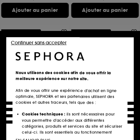
Ajouter au panier
Ajouter au panier
Offre fidélité web
Offre fidélité web
Continuer sans accepter
Nous utilisons des cookies afin de vous offrir la
meilleure expérience sur notre site.
MANUCURIST
YVES SAINT LAURENT
Active Smooth
Touche Éclat Le Stylo
Afin de vous offrir une expérience d’achat en ligne
Vernis Make-up & Soin
Highlighter Anti-Terne illuminateur de teint
optimale, SEPHORA et ses partenaires utilisent des
569
6376
cookies et autres traceurs, tels que des :
12,00€
32,25€
Prix d'origine : 16,00€
-25%
Prix d'origine : 43,00€
-25%
Cookies techniques :
ils sont nécessaires pour
4 teintes disponibles
7 teintes disponibles
vous permettre d’accéder aux différentes
catégories, produits et services du site et sécuriser
celui-ci. Ils sont essentiels au fonctionnement
Ajouter au panier
Ajouter au panier
technique du site et ne peuvent être désactivés.