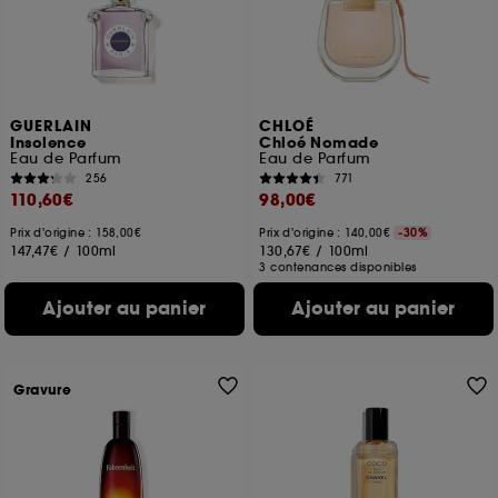
GUERLAIN
CHLOÉ
Insolence
Chloé Nomade
Eau de Parfum
Eau de Parfum
256
771
110,60€
98,00€
Prix d'origine : 158,00€
Prix d'origine : 140,00€
-30%
147,47€
/
100ml
130,67€
/
100ml
3 contenances disponibles
Ajouter au panier
Ajouter au panier
Gravure