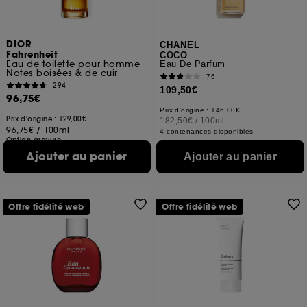
DIOR
CHANEL
Fahrenheit
COCO
Eau de toilette pour homme
Eau De Parfum
Notes boisées & de cuir
76
294
109,50€
96,75€
Prix d'origine : 146,00€
Prix d'origine : 129,00€
182,50€
/
100ml
96,75€
/
100ml
4 contenances disponibles
Option gravure
3 contenances disponibles
Ajouter au panier
Ajouter au panier
Offre fidélité web
Offre fidélité web