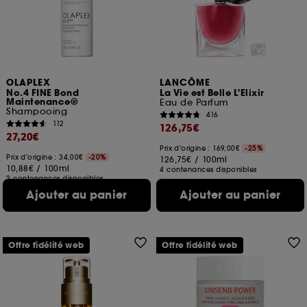
ou en magasin. Pour refuser tous les cookies, cliques
sur "continuer sans accepter". Voous pouvez à tout
moment choisir de retirer votrte consentement. Si vous
souhaitez obtenir plus d'information sur les cookies
utilisés,
cliquez
ici
.
OLAPLEX
LANCÔME
No.4 FINE Bond
La Vie est Belle L'Elixir
Maintenance®
Eau de Parfum
Shampooing
416
112
126,75€
27,20€
Prix d'origine : 169,00€
-25%
Prix d'origine : 34,00€
-20%
126,75€
/
100ml
10,88€
/
100ml
4 contenances disponibles
2 contenances disponibles
Ajouter au panier
Ajouter au panier
Offre fidélité web
Offre fidélité web