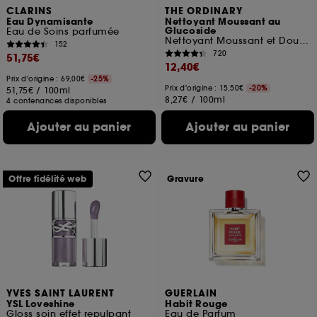
CLARINS
THE ORDINARY
Eau Dynamisante
Nettoyant Moussant au
Glucoside
Eau de Soins parfumée
Nettoyant Moussant et Doux pour le Visage
152
720
51,75€
12,40€
Prix d'origine : 69,00€
-25%
Prix d'origine : 15,50€
-20%
51,75€
/
100ml
8,27€
/
100ml
4 contenances disponibles
Ajouter au panier
Ajouter au panier
Offre fidélité web
Gravure
YVES SAINT LAURENT
GUERLAIN
YSL Loveshine
Habit Rouge
Gloss soin effet repulpant
Eau de Parfum