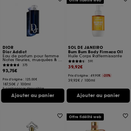
Offre fidélité web
DIOR
SOL DE JANEIRO
Dior Addict
Bum Bum Body Firmeza Oil
Eau de parfum pour femme
Huile Corps Raffermissante
Notes fleuries, musquées & fruitées
591
375
39,92€
93,75€
Prix d'origine : 49,90€
-20%
Prix d'origine : 125,00€
39,92€
/
100ml
187,50€
/
100ml
2 contenances disponibles
Ajouter au panier
Ajouter au panier
Offre fidélité web