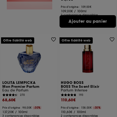
Prix d'origine : 109,00€
109,00€
/
100ml
2 contenances disponibles
Ajouter au panier
Offre fidélité web
Offre fidélité web
LOLITA LEMPICKA
HUGO BOSS
Mon Premier Parfum
BOSS The Scent Elixir
Eau de Parfum
Parfum Intense
270
193
68,60€
110,60€
Prix d'origine : 98,00€
-30%
Prix d'origine : 158,00€
-30%
137,20€
/
100ml
110,60€
/
100ml
3 contenances disponibles
2 contenances disponibles