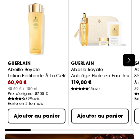
Ignorer le carrousel produits
GUERLAIN
GUERLAIN
G
Abeille Royale
Abeille Royale
Ab
Lotion Fortifiante À La Gelée Royale
Anti-âge Huile-en-Eau Jeunes
S
60,90 €
119,00 €
À 
40,60 € / 100ml
15
avis
39
Prix d'origine :
87,00 €
899
avis
Ex
Existe en 2 formats
Ajouter au panier
Ajouter au panier