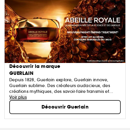
Découvrir la marque
GUERLAIN
Depuis 1828, Guerlain explore, Guerlain innove,
Guerlain sublime. Des créateurs audacieux, des
créations mythiques, des savoir-faire transmis et
perpétués. La Culture du Beau en signature.
Voir plus
Découvrir Guerlain