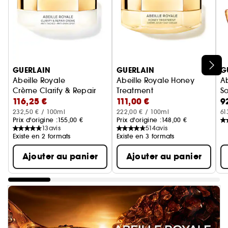
Ignorer le carrousel produits
GUERLAIN
GUERLAIN
G
Abeille Royale
Abeille Royale Honey
Ab
Crème Clarify & Repair
Treatment
S
116,25 €
111,00 €
9
Crème de Jour
232,50 € / 100ml
222,00 € / 100ml
61
Prix d'origine :
155,00 €
Prix d'origine :
148,00 €
13
avis
514
avis
Existe en 2 formats
Existe en 3 formats
Ajouter au panier
Ajouter au panier