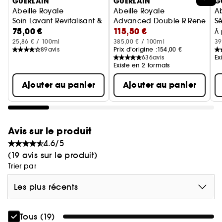
GUERLAIN
GUERLAIN
G
Abeille Royale
Abeille Royale
Ab
Soin Lavant Revitalisant & Fortifiant
Advanced Double R Renew Et 
S
75,00 €
115,50 €
À 
25,86 € / 100ml
385,00 € / 100ml
39
89
avis
Prix d'origine :
154,00 €
636
avis
Ex
Existe en 2 formats
Ajouter au panier
Ajouter au panier
Avis sur le produit
4.6/5
(19 avis sur le produit)
Trier par
Les plus récents
Tous (19)