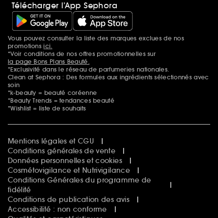
Télécharger l’App Sephora
Vous pouvez consulter la liste des marques exclues de nos
Mentions additionnelles
promotions
ici.
*Voir conditions de nos offres promotionnelles sur
la page Bons Plans Beauté.
*Exclusivité dans le réseau de parfumeries nationales.
Clean at Sephora : Des formules aux ingrédients sélectionnés avec
soin
*k-beauty = beauté coréenne
*Beauty Trends = tendances beauté
*Wishlist = liste de souhaits
Mentions légales et CGU
Conditions générales de vente
Données personnelles et cookies
Cosmétovigilance et Nutrivigilance
Conditions Générales du programme de
fidélité
Conditions de publication des avis
Accessibilité : non conforme