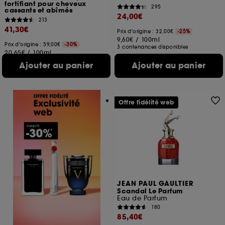
fortifiant pour cheveux
295
cassants et abîmés
24,00€
213
41,30€
Prix d'origine : 32,00€
-25%
9,60€
/
100ml
Prix d'origine : 59,00€
-30%
3 contenances disponibles
20,65€
/
100ml
Ajouter au panier
Ajouter au panier
Offre fidélité web
JEAN PAUL GAULTIER
Scandal Le Parfum
Eau de Parfum
180
85,40€