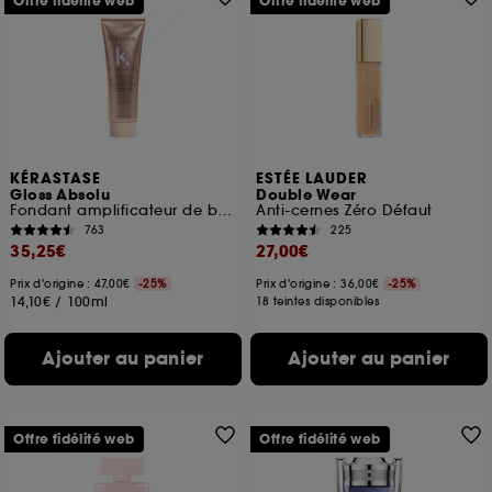
Offre fidélité web
Offre fidélité web
KÉRASTASE
ESTÉE LAUDER
Gloss Absolu
Double Wear
Fondant amplificateur de brillance pour cheveux longs à frisottis
Anti-cernes Zéro Défaut
763
225
35,25€
27,00€
Prix d'origine : 47,00€
-25%
Prix d'origine : 36,00€
-25%
14,10€
/
100ml
18 teintes disponibles
Ajouter au panier
Ajouter au panier
Offre fidélité web
Offre fidélité web