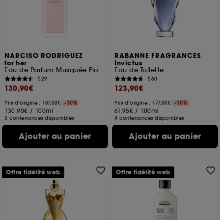
NARCISO RODRIGUEZ
RABANNE FRAGRANCES
for her
Invictus
Eau de Parfum Musquée Florale Fruitée
Eau de Toilette
529
560
130,90€
123,90€
Prix d'origine : 187,00€
-30%
Prix d'origine : 177,00€
-30%
130,90€
/
100ml
61,95€
/
100ml
3 contenances disponibles
4 contenances disponibles
Ajouter au panier
Ajouter au panier
Offre fidélité web
Offre fidélité web