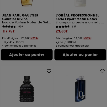
JEAN PAUL GAULTIER
L'ORÉAL PROFESSIONNEL
Gaultier Divine
Serie Expert Metal Detox
Eau de Parfum Notes de Sel, fleur de lys, meringue
Shampoing professionnel crème lavante anti-metal
559
637
117,75€
23,80€
Prix d'origine : 157,00€
-25%
Prix d'origine : 34,00€
-30%
117,75€
/
100ml
7,93€
/
100ml
4 contenances disponibles
2 contenances disponibles
Ajouter au panier
Ajouter au panier