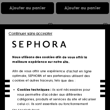
Ajouter au panier
Ajouter au panier
Continuer sans accepter
Nous utilisons des cookies afin de vous offrir la
meilleure expérience sur notre site.
GUERLAIN
CHANEL
Abeille Royale
POUDRE UNIVERSELLE
Afin de vous offrir une expérience d’achat en ligne
Sérum Huile-en-Eau Jeunesse
LIBRE
optimale, SEPHORA et ses partenaires utilisent des
Poudre Libre Fini Naturel
876
cookies et autres traceurs, tels que des :
85
74,20€
46,50€
Prix d'origine : 106,00€
Cookies techniques :
ils sont nécessaires pour
Prix d'origine : 62,00€
247,33€
/
100ml
vous permettre d’accéder aux différentes
5 teintes disponibles
5 contenances disponibles
catégories, produits et services du site et sécuriser
celui-ci. Ils sont essentiels au fonctionnement
Ajouter au panier
Ajouter au panier
technique du site et ne peuvent être désactivés.