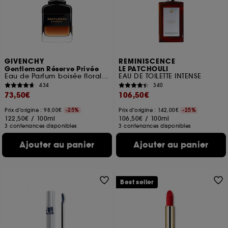
ou en magasin. Pour refuser tous les cookies, cliques
sur "continuer sans accepter". Voous pouvez à tout
moment choisir de retirer votrte consentement. Si vous
souhaitez obtenir plus d'information sur les cookies
utilisés,
cliquez
ici
.
GIVENCHY
REMINISCENCE
Gentleman Réserve Privée
LE PATCHOULI
Eau de Parfum boisée florale ambrée pour homme
EAU DE TOILETTE INTENSE
434
340
73,50€
106,50€
Prix d'origine : 98,00€
-25%
Prix d'origine : 142,00€
-25%
122,50€
/
100ml
106,50€
/
100ml
3 contenances disponibles
3 contenances disponibles
Ajouter au panier
Ajouter au panier
Best seller