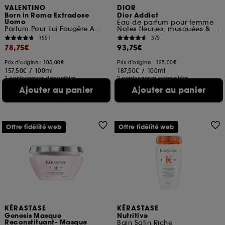
VALENTINO
DIOR
Born in Roma Extradose
Dior Addict
Uomo
Eau de parfum pour femme
Parfum Pour Lui Fougère Ambrée
Notes fleuries, musquées & fruitées
1551
375
78,75€
93,75€
Prix d'origine : 105,00€
Prix d'origine : 125,00€
157,50€
/
100ml
187,50€
/
100ml
2 contenances disponibles
2 contenances disponibles
Ajouter au panier
Ajouter au panier
Offre fidélité web
Offre fidélité web
KÉRASTASE
KÉRASTASE
Genesis Masque
Nutritive
Reconstituant- Masque
Bain Satin Riche