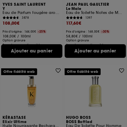
YVES SAINT LAURENT
JEAN PAUL GAULTIER
Y
Le Male
Eau de Parfum fougère aromatique rechargeable pour homme
Eau de Toilette Notes de Menthe, Lavande et Vanille
3878
1397
108,00€
117,60€
Prix d'origine : 144,00€
-25%
Prix d'origine : 168,00€
-30%
108,00€
/
100ml
58,80€
/
100ml
Option gravure
Option gravure
3 contenances disponibles
6 contenances disponibles
Ajouter au panier
Ajouter au panier
Offre fidélité web
Offre fidélité web
KÉRASTASE
HUGO BOSS
Elixir Ultime
BOSS Bottled
Huile Nourrissante Rechargeable pour Cheveux Secs
Eau De Toilette Pour Homme