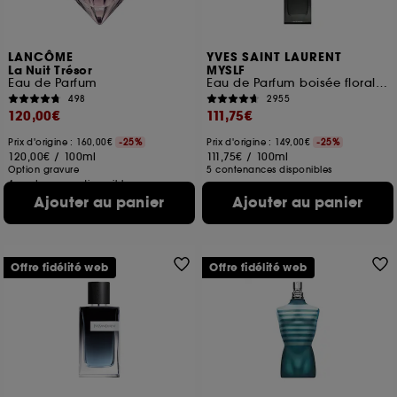
LANCÔME
YVES SAINT LAURENT
La Nuit Trésor
MYSLF
Eau de Parfum
Eau de Parfum boisée florale Rechargeable pour homme
498
2955
120,00€
111,75€
Prix d'origine : 160,00€
-25%
Prix d'origine : 149,00€
-25%
120,00€
/
100ml
111,75€
/
100ml
Option gravure
5 contenances disponibles
4 contenances disponibles
Ajouter au panier
Ajouter au panier
Offre fidélité web
Offre fidélité web