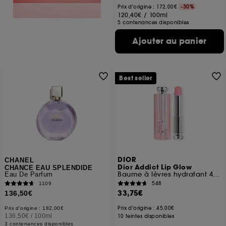
Prix d'origine : 172,00€
-30%
120,40€
/
100ml
5 contenances disponibles
Ajouter au panier
Best seller
DIOR
CHANEL
Dior Addict Lip Glow
CHANCE EAU SPLENDIDE
Baume à lèvres hydratant 48 h, couleur activée par le pH
Eau De Parfum
548
1109
33,75€
136,50€
Prix d'origine : 45,00€
Prix d'origine : 182,00€
136,50€
/
100ml
10 teintes disponibles
3 contenances disponibles