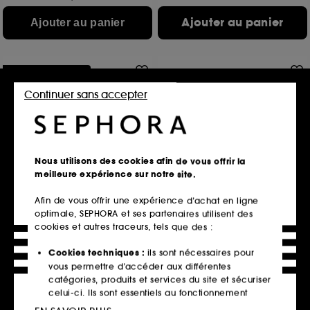
Ajouter au panier
Ajouter au panier
Offre fidélité web
Continuer sans accepter
Nous utilisons des cookies afin de vous offrir la
meilleure expérience sur notre site.
YVES SAINT LAURENT
VALENTINO
La Nuit de L'Homme
Born in Roma Donna
Afin de vous offrir une expérience d’achat en ligne
Eau de Toilette ambrée fraiche
Eau de Parfum Pour Elle Florale Ambrée Boisée
optimale, SEPHORA et ses partenaires utilisent des
942
3274
cookies et autres traceurs, tels que des :
67,50€
127,50€
Prix d'origine : 90,00€
-25%
Prix d'origine : 170,00€
Cookies techniques :
ils sont nécessaires pour
112,50€
/
100ml
127,50€
/
100ml
vous permettre d’accéder aux différentes
Option gravure
3 contenances disponibles
catégories, produits et services du site et sécuriser
3 contenances disponibles
celui-ci. Ils sont essentiels au fonctionnement
Ajouter au panier
Ajouter au panier
technique du site et ne peuvent être désactivés.