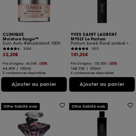
CLINIQUE
YVES SAINT LAURENT
Moisture Surge™
MYSLF Le Parfum
Soin Auto-Réhydratant 100H
Parfum boisé floral ambré rechargeable pour homme
3044
1825
32,20€
101,25€
Prix d'origine : 46,00€
-30%
Prix d'origine : 135,00€
-25%
64,40€
/
100ml
168,75€
/
100ml
2 contenances disponibles
4 contenances disponibles
Ajouter au panier
Ajouter au panier
Offre fidélité web
Offre fidélité web