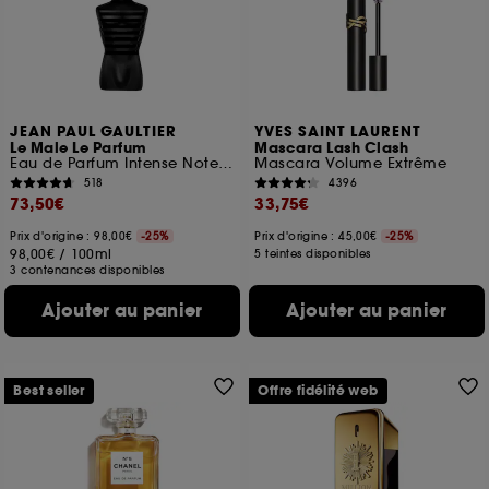
ou en magasin. Pour refuser tous les cookies, cliques
sur "continuer sans accepter". Voous pouvez à tout
moment choisir de retirer votrte consentement. Si vous
souhaitez obtenir plus d'information sur les cookies
utilisés,
cliquez
ici
.
JEAN PAUL GAULTIER
YVES SAINT LAURENT
Le Male Le Parfum
Mascara Lash Clash
Eau de Parfum Intense Notes de Cardamome, Lavande et Iris
Mascara Volume Extrême
518
4396
73,50€
33,75€
Prix d'origine : 98,00€
-25%
Prix d'origine : 45,00€
-25%
98,00€
/
100ml
5 teintes disponibles
3 contenances disponibles
Ajouter au panier
Ajouter au panier
Best seller
Offre fidélité web