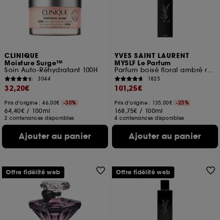
CLINIQUE
YVES SAINT LAURENT
Moisture Surge™
MYSLF Le Parfum
Soin Auto-Réhydratant 100H
Parfum boisé floral ambré rechargeable pour homme
3044
1825
32,20€
101,25€
Prix d'origine : 46,00€
-30%
Prix d'origine : 135,00€
-25%
64,40€
/
100ml
168,75€
/
100ml
2 contenances disponibles
4 contenances disponibles
Ajouter au panier
Ajouter au panier
Offre fidélité web
Offre fidélité web