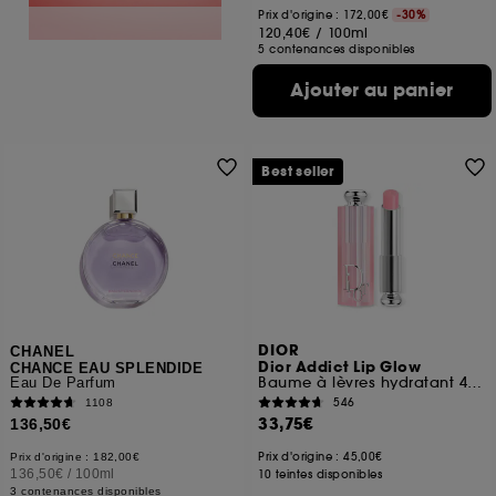
Prix d'origine : 172,00€
-30%
120,40€
/
100ml
5 contenances disponibles
Ajouter au panier
Best seller
DIOR
CHANEL
Dior Addict Lip Glow
CHANCE EAU SPLENDIDE
Baume à lèvres hydratant 48 h, couleur activée par le pH
Eau De Parfum
546
1108
33,75€
136,50€
Prix d'origine : 45,00€
Prix d'origine : 182,00€
136,50€
/
100ml
10 teintes disponibles
3 contenances disponibles