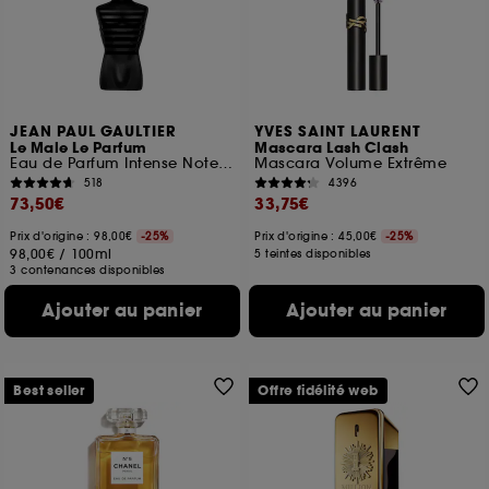
ou en magasin. Pour refuser tous les cookies, cliques
sur "continuer sans accepter". Voous pouvez à tout
moment choisir de retirer votrte consentement. Si vous
souhaitez obtenir plus d'information sur les cookies
utilisés,
cliquez
ici
.
JEAN PAUL GAULTIER
YVES SAINT LAURENT
Le Male Le Parfum
Mascara Lash Clash
Eau de Parfum Intense Notes de Cardamome, Lavande et Iris
Mascara Volume Extrême
518
4396
73,50€
33,75€
Prix d'origine : 98,00€
-25%
Prix d'origine : 45,00€
-25%
98,00€
/
100ml
5 teintes disponibles
3 contenances disponibles
Ajouter au panier
Ajouter au panier
Best seller
Offre fidélité web