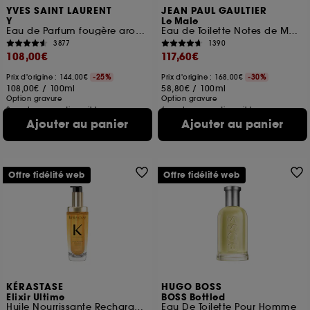
YVES SAINT LAURENT
JEAN PAUL GAULTIER
Y
Le Male
Eau de Parfum fougère aromatique rechargeable pour homme
Eau de Toilette Notes de Menthe, Lavande et Vanille
3877
1390
108,00€
117,60€
Prix d'origine : 144,00€
-25%
Prix d'origine : 168,00€
-30%
108,00€
/
100ml
58,80€
/
100ml
Option gravure
Option gravure
3 contenances disponibles
6 contenances disponibles
Ajouter au panier
Ajouter au panier
Offre fidélité web
Offre fidélité web
KÉRASTASE
HUGO BOSS
Elixir Ultime
BOSS Bottled
Huile Nourrissante Rechargeable pour Cheveux Secs
Eau De Toilette Pour Homme