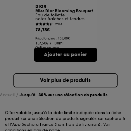
DIOR
Miss Dior Blooming Bouquet
Eau de toilette
notes fraîches et tendres
2914
78,75€
Prix d'origine : 105,00€
157,50€
/
100ml
Option gravure
4 contenances disponibles
Ajouter au panier
Voir plus de produits
Accueil
Jusqu'à -30% sur une sélection de produits
Offre valable jusqu'à la date limite indiquée dans la fiche
produit sur une sélection de produits signalés sur sephora.fr
et l'App Sephora France (hors frais de livraison). Voir
conditions en bas de page.