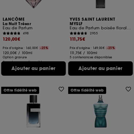
LANCÔME
YVES SAINT LAURENT
La Nuit Trésor
MYSLF
Eau de Parfum
Eau de Parfum boisée florale Rechargeable pour homme
498
2955
120,00€
111,75€
Prix d'origine : 160,00€
-25%
Prix d'origine : 149,00€
-25%
120,00€
/
100ml
111,75€
/
100ml
Option gravure
5 contenances disponibles
4 contenances disponibles
Ajouter au panier
Ajouter au panier
Offre fidélité web
Offre fidélité web