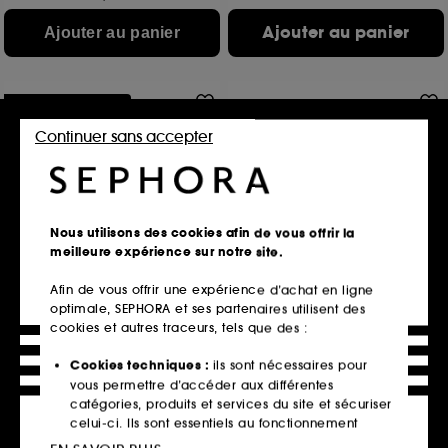
Ajouter au panier
Ajouter au panier
Offre fidélité web
Continuer sans accepter
Nous utilisons des cookies afin de vous offrir la
meilleure expérience sur notre site.
YVES SAINT LAURENT
VALENTINO
La Nuit de L'Homme
Born in Roma Donna
Afin de vous offrir une expérience d’achat en ligne
Eau de Toilette ambrée fraiche
Eau de Parfum Pour Elle Florale Ambrée Boisée
optimale, SEPHORA et ses partenaires utilisent des
942
3274
cookies et autres traceurs, tels que des :
67,50€
127,50€
Prix d'origine : 90,00€
-25%
Prix d'origine : 170,00€
Cookies techniques :
ils sont nécessaires pour
112,50€
/
100ml
127,50€
/
100ml
vous permettre d’accéder aux différentes
Option gravure
3 contenances disponibles
catégories, produits et services du site et sécuriser
3 contenances disponibles
celui-ci. Ils sont essentiels au fonctionnement
Ajouter au panier
Ajouter au panier
technique du site et ne peuvent être désactivés.