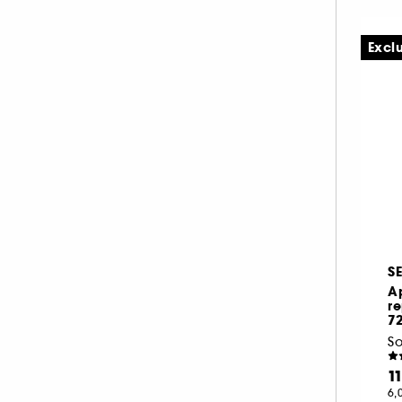
Gris-Argent
Jaune-Doré
Marron (54)
(13)
(11)
Excl
Multi (8)
Noir (26)
Orange (15)
Rose (53)
Rouge (25)
Transparent
(19)
S
A
re
7
So
Vert (13)
Violet (32)
1
6,