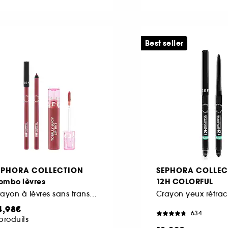
Best seller
EPHORA COLLECTION
SEPHORA COLLEC
ombo lèvres
12H COLORFUL
Crayon à lèvres sans transfert et Totally Juicy Lip Tint
4,98€
634
produits