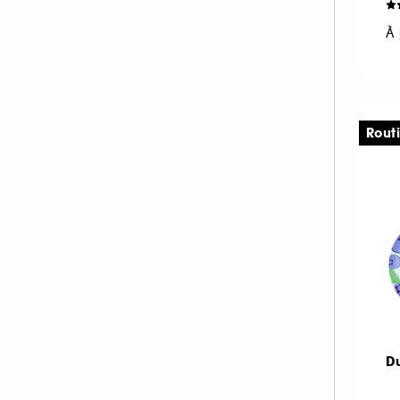
À 
Rout
D