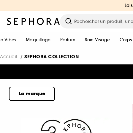
Lais
r Vibes
Maquillage
Parfum
Soin Visage
Corps
SEPHORA COLLECTION
Accueil
La marque