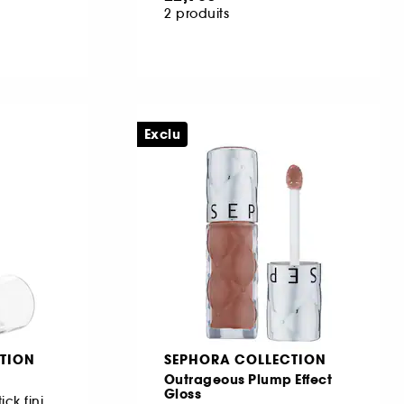
2 produits
Exclu
TION
SEPHORA COLLECTION
Outrageous Plump Effect
Gloss
Bronzer crème en stick fini mat longue tenue