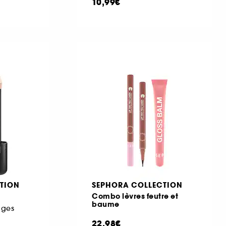
10,99€
TION
SEPHORA COLLECTION
Combo lèvres feutre et
baume
ages
22,98€