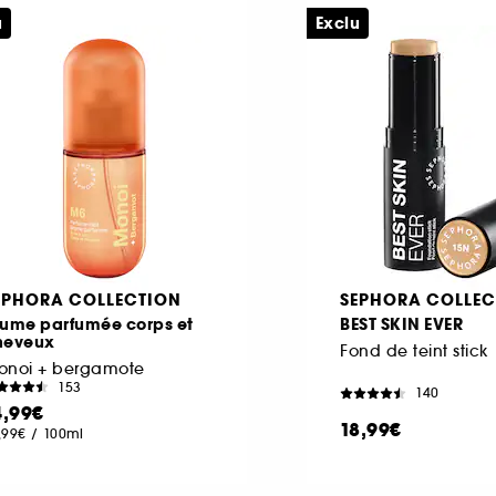
u
Exclu
EPHORA COLLECTION
SEPHORA COLLEC
rume parfumée corps et
BEST SKIN EVER
heveux
Fond de teint stick
onoi + bergamote
153
140
4,99€
18,99€
,99€
/
100ml