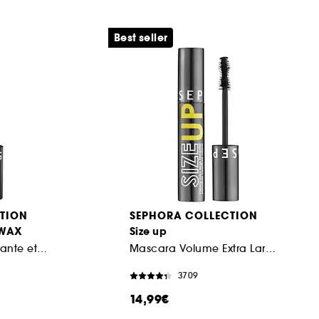
Best seller
TION
SEPHORA COLLECTION
 WAX
Size up
Cire sourcils texturisante et fixante
Mascara Volume Extra Large Immédiat
3709
14,99€