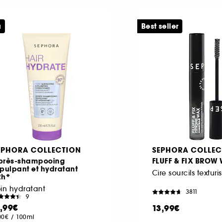
u
Best seller
EPHORA COLLECTION
SEPHORA COLLEC
près-shampooing
FLUFF & FIX BROW
pulpant et hydratant
2h*
in hydratant
3811
9
1,99€
13,99€
00€
/
100ml