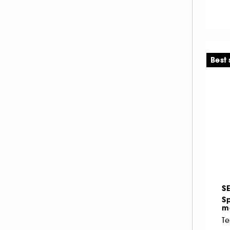
Best 
S
Sp
m
Te