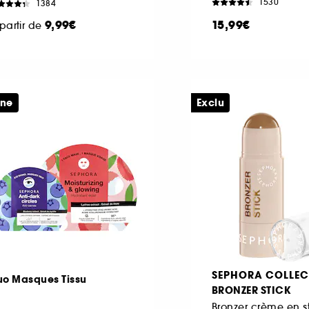
1530
1384
9,99€
15,99€
partir de
ine
Exclu
SEPHORA COLLEC
uo Masques Tissu
BRONZER STICK