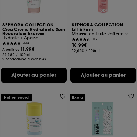
SEPHORA COLLECTION
SEPHORA COLLECTION
Cica Creme Hydratante Soin
Lift & Firm
Reparateur Express
Mousse en Huile Raffermissante Et Hydratante
Hydrate + Apaise
117
448
18,99€
11,99€
À partir de
12,66€
/
100ml
29,98€
/
100ml
2 contenances disponibles
Ajouter au panier
Ajouter au panier
Hot on social
Exclu