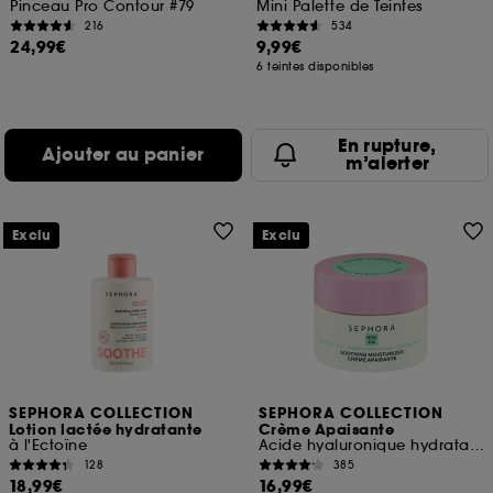
Pinceau Pro Contour #79
Mini Palette de Teintes
216
534
24,99€
9,99€
6 teintes disponibles
En rupture,
Ajouter au panier
m’alerter
Exclu
Exclu
SEPHORA COLLECTION
SEPHORA COLLECTION
Lotion lactée hydratante
Crème Apaisante
à l'Ectoïne
Acide hyaluronique hydratant et Centella asiatica apaisante
128
385
18,99€
16,99€