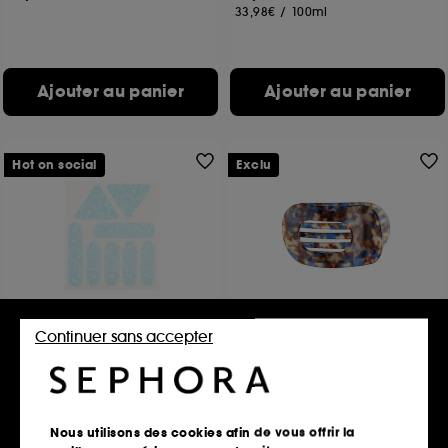
33,98€
/
100ml
Ajouter au panier
Ajouter au panier
Hot on social
Exclu
SEPHORA COLLECTION
SEPHORA COLLECTION
Continuer sans accepter
Face Tape
FLAT CLAW CLIP
Bandes adhésives liftantes pour le visage
Pince à cheveux plate
80
24
15,99€
9,99€
Nous utilisons des cookies afin de vous offrir la