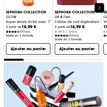
Ignorer le carrousel produits
SEPHORA COLLECTION
SEPHORA COLLECTION
S
GLOW
Lift & Firm
G
Super sérum éclat avec 7% de vitamine C et de la vitamin
Crème de nuit régénérante ra
V
10,99 €
18,99 €
1
À partir de
À partir de
597
avis
41,98 € / 100ml
8,
Existe en 3 formats
289
avis
Existe en 2 formats
Ajouter au panier
Ajouter au panier