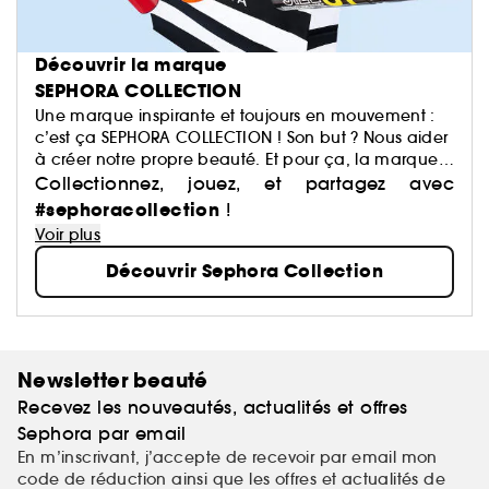
Découvrir la marque
SEPHORA COLLECTION
Une marque inspirante et toujours en mouvement :
c’est ça SEPHORA COLLECTION ! Son but ? Nous aider
à créer notre propre beauté. Et pour ça, la marque
a justement imaginé des centaines de produits : du
Collectionnez, jouez, et partagez avec
maquillage aux soins, du capillaire au parfum, du
#sephoracollection
!
bain aux compléments alimentaires,… Avec pour
Voir plus
mission de démocratiser une beauté performante.
Découvrir Sephora Collection
Newsletter beauté
Recevez les nouveautés, actualités et offres
Sephora par email
En m’inscrivant, j’accepte de recevoir par email mon
code de réduction ainsi que les offres et actualités de