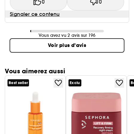
0
0
Signaler ce contenu
Vous avez vu 2 avis sur 196
Voir plus d'avis
Vous aimerez aussi
Best seller
Exclu
B