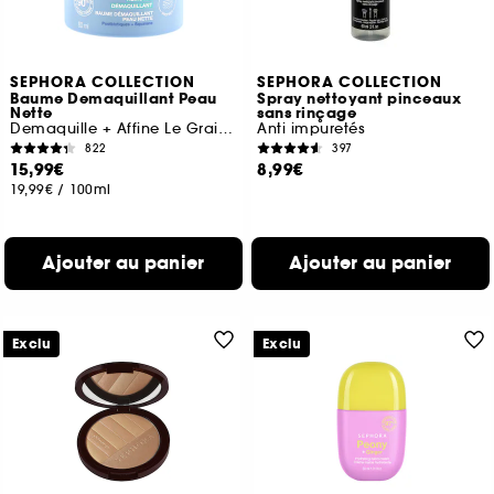
SEPHORA COLLECTION
SEPHORA COLLECTION
Baume Demaquillant Peau
Spray nettoyant pinceaux
Nette
sans rinçage
Demaquille + Affine Le Grain De Peau
Anti impuretés
822
397
15,99€
8,99€
19,99€
/
100ml
Ajouter au panier
Ajouter au panier
Exclu
Exclu