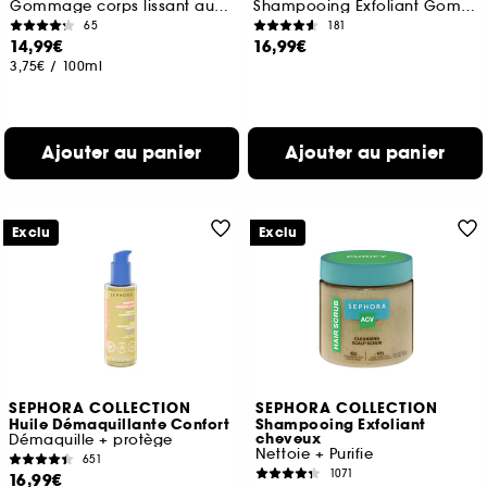
Gommage corps lissant aux AHA
Shampooing Exfoliant Gommant
65
181
14,99€
16,99€
3,75€
/
100ml
Ajouter au panier
Ajouter au panier
Exclu
Exclu
SEPHORA COLLECTION
SEPHORA COLLECTION
Huile Démaquillante Confort
Shampooing Exfoliant
cheveux
Démaquille + protège
Nettoie + Purifie
651
1071
16,99€