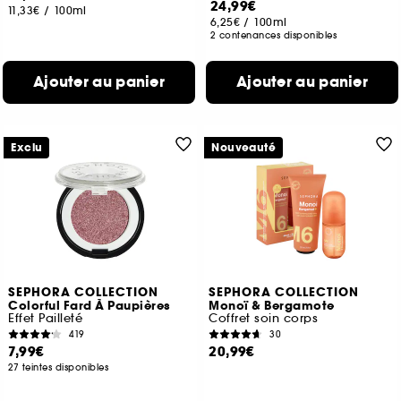
24,99€
11,33€
/
100ml
6,25€
/
100ml
2 contenances disponibles
Ajouter au panier
Ajouter au panier
Exclu
Nouveauté
SEPHORA COLLECTION
SEPHORA COLLECTION
Colorful Fard À Paupières
Monoï & Bergamote
Effet Pailleté
Coffret soin corps
419
30
7,99€
20,99€
27 teintes disponibles