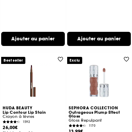
Ajouter au panier
Ajouter au panier
Best seller
Exclu
HUDA BEAUTY
SEPHORA COLLECTION
Lip Contour Lip Stain
Outrageous Plump Effect
Gloss
Crayon à lèvres
Gloss Repulpant
1592
1170
26,00€
13,99€