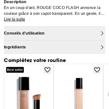
Description
En un coup d'œil, ROUGE COCO FLASH annonce la
couleur grâce à son capot transparent. En un geste, il
s'applique le plus simplement du monde grâce à sa
Lire la suite
texture glissante, fondante et ultra-hydratante qui se
transforme en huile brillante au contact des lèvres et
Conseils d'utilisation
procure une sensation de confort absolu.En une
seconde, obtenez un résultat vibrant, ultra brillant et
Ingrédients
intense, grâce à une combinaison d'huiles fines
choisies pour leur pouvoir de réflexion de la lumière.
Complétez votre routine
Best seller