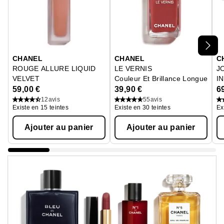
Ignorer le carrousel produits
CHANEL
CHANEL
C
ROUGE ALLURE LIQUID
LE VERNIS
J
VELVET
Couleur Et Brillance Longue Ten
I
Le Rouge Liquide Mat Intense Ultra Tenue
F
59,00 €
39,90 €
6
12
avis
55
avis
Existe en 15 teintes
Existe en 30 teintes
Ex
Ajouter au panier
Ajouter au panier