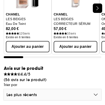
Ignorer le carrousel produits
CHANEL
CHANEL
C
LES BEIGES
LES BEIGES
O
Eau De Teint
CORRECTEUR SÉRUM
Om
Éclat Belle Mine Naturelle
82,00 €
57,00 €
4
120
avis
10
avis
Existe en 6 teintes
Existe en 6 teintes
Ex
Ajouter au panier
Ajouter au panier
Avis sur le produit
4.4/5
(56 avis sur le produit)
Trier par
Les plus récents