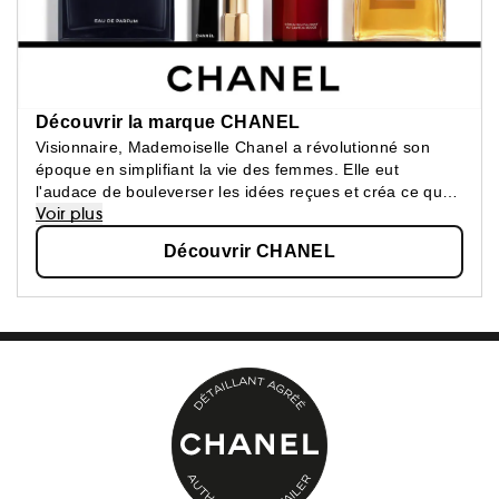
Découvrir la marque CHANEL
Visionnaire, Mademoiselle Chanel a révolutionné son
époque en simplifiant la vie des femmes. Elle eut
l'audace de bouleverser les idées reçues et créa ce que
Voir plus
les femmes attendaient : une beauté épurée, une
élégance confortable.
Découvrir CHANEL