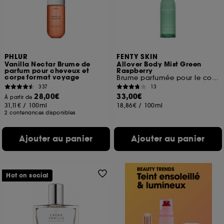
PHLUR
FENTY SKIN
Vanilla Nectar Brume de
Allover Body Mist Green
parfum pour cheveux et
Raspberry
corps format voyage
Brume parfumée pour le corps
337
13
28,00€
33,00€
À partir de
31,11€
/
100ml
18,86€
/
100ml
2 contenances disponibles
Ajouter au panier
Ajouter au panier
Hot on social