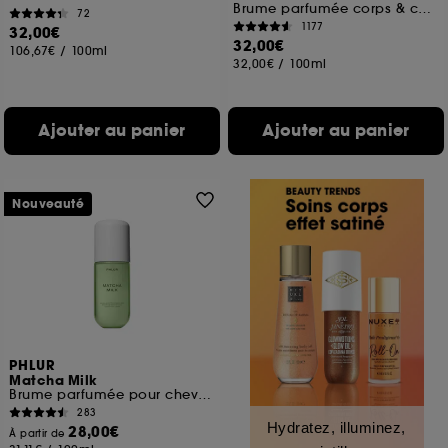
Brume parfumée corps & cheveux
72
1177
32,00€
32,00€
106,67€
/
100ml
32,00€
/
100ml
Ajouter au panier
Ajouter au panier
Nouveauté
PHLUR
Matcha Milk
Brume parfumée pour cheveux et corps
283
Hydratez, illuminez,
28,00€
À partir de