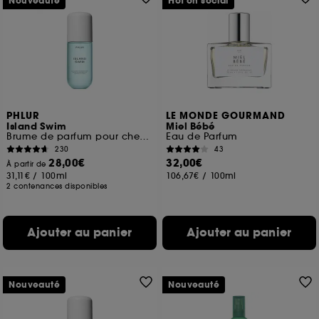
Nouveauté
Hot on social
PHLUR
LE MONDE GOURMAND
Island Swim
Miel Bébé
Brume de parfum pour cheveux et corps
Eau de Parfum
230
43
28,00€
32,00€
À partir de
31,11€
/
100ml
106,67€
/
100ml
2 contenances disponibles
Ajouter au panier
Ajouter au panier
Nouveauté
Nouveauté