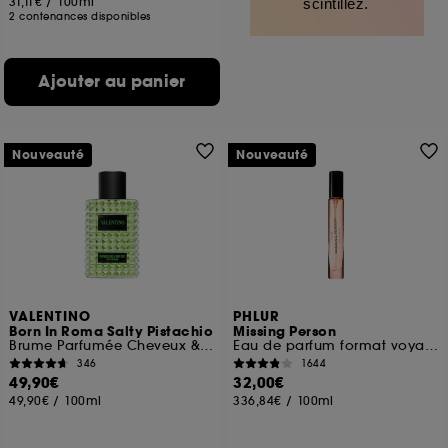
31,11€
/
100ml
scintillez.
2 contenances disponibles
Ajouter au panier
Nouveauté
Nouveauté
VALENTINO
PHLUR
Born In Roma Salty Pistachio
Missing Person
Brume Parfumée Cheveux & Corps
Eau de parfum format voyage
346
1644
49,90€
32,00€
49,90€
/
100ml
336,84€
/
100ml