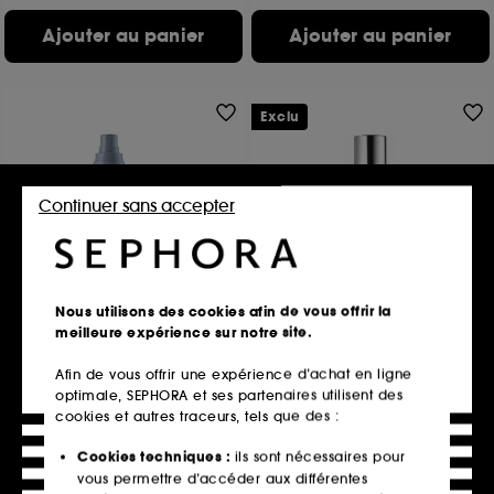
Ajouter au panier
Ajouter au panier
Exclu
Continuer sans accepter
RARE BEAUTY
LE MONDE GOURMAND
Find Comfort Feel Seen
Fruit du Dragon – Brume de
Nous utilisons des cookies afin de vous offrir la
parfum pour cheveux et
Brume Parfumée Corps et Cheveux
meilleure expérience sur notre site.
corps
315
17
29,90€
Afin de vous offrir une expérience d’achat en ligne
35,00€
optimale, SEPHORA et ses partenaires utilisent des
35,00€
/
100ml
cookies et autres traceurs, tels que des :
Cookies techniques :
ils sont nécessaires pour
Ajouter au panier
Ajouter au panier
vous permettre d’accéder aux différentes