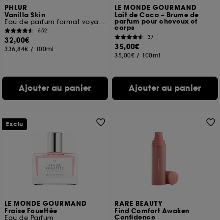
PHLUR
LE MONDE GOURMAND
Vanilla Skin
Lait de Coco – Brume de
parfum pour cheveux et
Eau de parfum format voyage
corps
652
37
32,00€
35,00€
336,84€
/
100ml
35,00€
/
100ml
Ajouter au panier
Ajouter au panier
Exclu
LE MONDE GOURMAND
RARE BEAUTY
Fraise Fouettée
Find Comfort Awaken
Confidence
Eau de Parfum