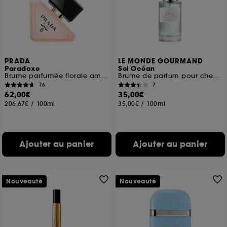
finalités acceptées, avec les données personnelles
collectées ou générées lors de votre activité en ligne
ou en magasin. Pour refuser tous les cookies, cliques
sur "continuer sans accepter". Voous pouvez à tout
moment choisir de retirer votrte consentement. Si vous
souhaitez obtenir plus d'information sur les cookies
PRADA
LE MONDE GOURMAND
utilisés,
cliquez
ici
.
Paradoxe
Sel Océan
Brume parfumée florale ambrée pour les cheveux
Brume de parfum pour cheveux et corps
76
7
62,00€
35,00€
206,67€
/
100ml
35,00€
/
100ml
Ajouter au panier
Ajouter au panier
Nouveauté
Nouveauté