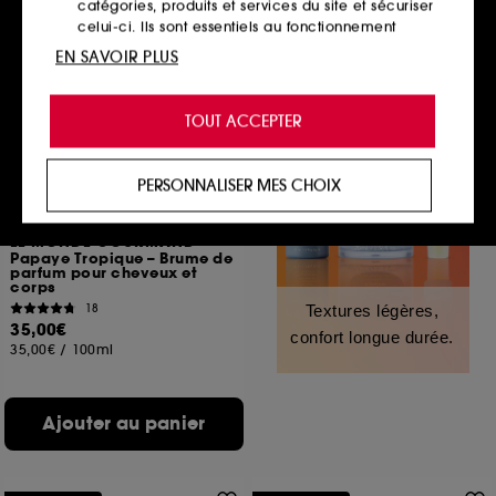
catégories, produits et services du site et sécuriser
celui-ci. Ils sont essentiels au fonctionnement
technique du site et ne peuvent être désactivés.
EN SAVOIR PLUS
Exclu
Cookies de personnalisation :
ils nous permettent
de vous offrir une expérience enrichie et
TOUT ACCEPTER
personnalisée en vous recommandant des
produits, des services et des contenus qui
répondent au mieux à vos préférences, et de vous
PERSONNALISER MES CHOIX
proposer des offres promotionnelles adaptées à
votre profil.
LE MONDE GOURMAND
Cookies réseaux sociaux et publicité :
ils sont
Papaye Tropique – Brume de
parfum pour cheveux et
utilisés pour vous présenter du contenu susceptible
corps
de vous plaire via des publicités, y compris sur des
18
Textures légères,
sites tiers et sur les réseaux sociaux, sur la base
35,00€
confort longue durée.
des pages que vous avez consultées, de votre
35,00€
/
100ml
navigation, et de l'historique de vos interactions.
Cookies de mesure d’audience :
ils nous
Ajouter au panier
permettent de réaliser des statistiques de
fréquentation et de navigation sur notre site afin
d’en améliorer la performance.